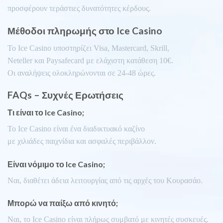
προσφέρουν τεράστιες δυνατότητες κέρδους.
Μέθοδοι πληρωμής στο Ice Casino
Το Ice Casino υποστηρίζει Visa, Mastercard, Skrill,
Neteller και Paysafecard με ελάχιστη κατάθεση 10€.
Οι αναλήψεις ολοκληρώνονται σε 24-48 ώρες.
FAQs – Συχνές Ερωτήσεις
Τι είναι το Ice Casino;
Το Ice Casino είναι ένα διαδικτυακό καζίνο
με χιλιάδες παιχνίδια και ασφαλές περιβάλλον.
Είναι νόμιμο το Ice Casino;
Ναι, διαθέτει άδεια λειτουργίας από τις αρχές του Κουρασάο.
Μπορώ να παίξω από κινητό;
Ναι, το Ice Casino είναι πλήρως συμβατό με κινητές συσκευές.