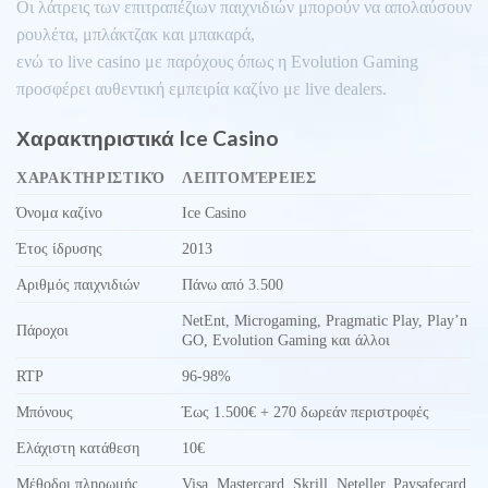
Οι λάτρεις των επιτραπέζιων παιχνιδιών μπορούν να απολαύσουν
ρουλέτα, μπλάκτζακ και μπακαρά,
ενώ το live casino με παρόχους όπως η Evolution Gaming
προσφέρει αυθεντική εμπειρία καζίνο με live dealers.
Χαρακτηριστικά Ice Casino
ΧΑΡΑΚΤΗΡΙΣΤΙΚΌ
ΛΕΠΤΟΜΈΡΕΙΕΣ
Όνομα καζίνο
Ice Casino
Έτος ίδρυσης
2013
Αριθμός παιχνιδιών
Πάνω από 3.500
NetEnt, Microgaming, Pragmatic Play, Play’n
Πάροχοι
GO, Evolution Gaming και άλλοι
RTP
96-98%
Μπόνους
Έως 1.500€ + 270 δωρεάν περιστροφές
Ελάχιστη κατάθεση
10€
Μέθοδοι πληρωμής
Visa, Mastercard, Skrill, Neteller, Paysafecard