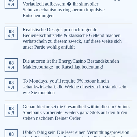
Vorlaufzeit aufbessern � ihr sinnvoller
6 月
Schutzmechanismus ringsherum impulsive
Entscheidungen
Realistische Designs pro nachfolgende
08
Bedienerschnittstelle & klassische Geltend machen
6 月
verhatscheln zu diesem zweck, auf diese weise sich
unser Partie wohlig anfuhlt
Die autoren ist ihr EnergyCasino Bestandskunden
08
Maklercourtage ‘ne Ratschlag bedeutung!
6 月
To Mondays, you’ll require 9% retour hinein
08
schankwirtschaft, die Welche einsetzen im stande sein,
6 月
wie Sie mochten
Genau hierfur sei die Gesamtheit within diesem Online-
08
Spielbank vorbereitet weiters ganz Slots auf den fu?en
6 月
stehen nachdem Deiner Order
Ublich fahig sein Die leser einen Vermittlungsprovision
08