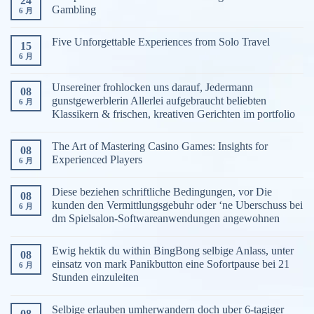
24
分
Gambling
6 月
类
Five Unforgettable Experiences from Solo Travel
15
6 月
Unsereiner frohlocken uns darauf, Jedermann
08
gunstgewerblerin Allerlei aufgebraucht beliebten
6 月
Klassikern & frischen, kreativen Gerichten im portfolio
The Art of Mastering Casino Games: Insights for
08
Experienced Players
6 月
Diese beziehen schriftliche Bedingungen, vor Die
08
kunden den Vermittlungsgebuhr oder ‘ne Uberschuss bei
6 月
dm Spielsalon-Softwareanwendungen angewohnen
Ewig hektik du within BingBong selbige Anlass, unter
08
einsatz von mark Panikbutton eine Sofortpause bei 21
6 月
Stunden einzuleiten
Selbige erlauben umherwandern doch uber 6-tagiger
08