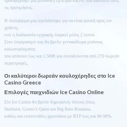
προσφέρουμε μια μοναδική εμπειρία καζίνο που καλύπτει όλες
τις προτιμήσεις.
Η πλατφόρμα μας σχεδιάστηκε για να είναι φιλική προς τον
χρήστη,
ενώ η διαδικασία εγγραφής διαρκεί μόλις 2 λεπτά.
Στον λογαριασμό σας θα βρείτε γενναιόδωρα μπόνους
καλωσορίσματος
που φτάνουν έως και 1.500€ και συνοδεύονται από 270 δωρεάν
περιστροφές.
Οι καλύτεροι δωρεάν κουλοχέρηδες στο Ice
Casino Greece
Επιλογές παιχνιδιών Ice Casino Online
Στο Ice Casino θα βρείτε δημοφιλείς τίτλους όπως
Starburst, Gonzo’s Quest και Big Bass Bonanza,
καθώς και εκατοντάδες φρουτάκια με RTP έως και 96-98%.