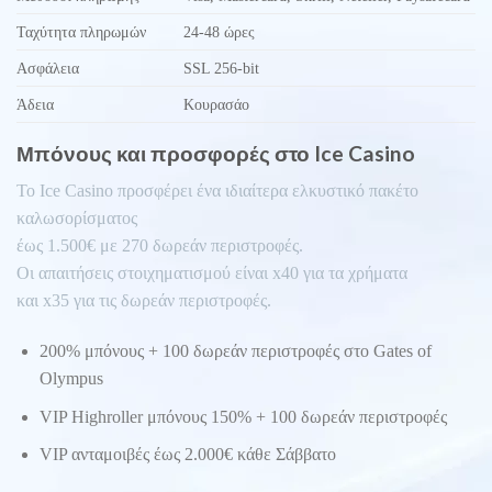
Ταχύτητα πληρωμών
24-48 ώρες
Ασφάλεια
SSL 256-bit
Άδεια
Κουρασάο
Μπόνους και προσφορές στο Ice Casino
Το Ice Casino προσφέρει ένα ιδιαίτερα ελκυστικό πακέτο
καλωσορίσματος
έως 1.500€ με 270 δωρεάν περιστροφές.
Οι απαιτήσεις στοιχηματισμού είναι x40 για τα χρήματα
και x35 για τις δωρεάν περιστροφές.
200% μπόνους + 100 δωρεάν περιστροφές στο Gates of
Olympus
VIP Highroller μπόνους 150% + 100 δωρεάν περιστροφές
VIP ανταμοιβές έως 2.000€ κάθε Σάββατο