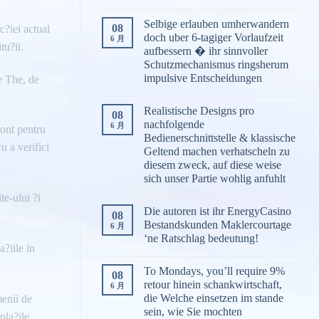
Selbige erlauben umherwandern
08
c?iei actual
doch uber 6-tagiger Vorlaufzeit
6 月
tu?ii.
aufbessern � ihr sinnvoller
Schutzmechanismus ringsherum
impulsive Entscheidungen
e The, de
Realistische Designs pro
08
nachfolgende
6 月
cont pentru
Bedienerschnittstelle & klassische
u a verifici
Geltend machen verhatscheln zu
diesem zweck, auf diese weise
sich unser Partie wohlig anfuhlt
te-ului ?i
Die autoren ist ihr EnergyCasino
08
Bestandskunden Maklercourtage
6 月
‘ne Ratschlag bedeutung!
?iile in
To Mondays, you’ll require 9%
08
retour hinein schankwirtschaft,
6 月
die Welche einsetzen im stande
menii de
sein, wie Sie mochten
pla?ile.