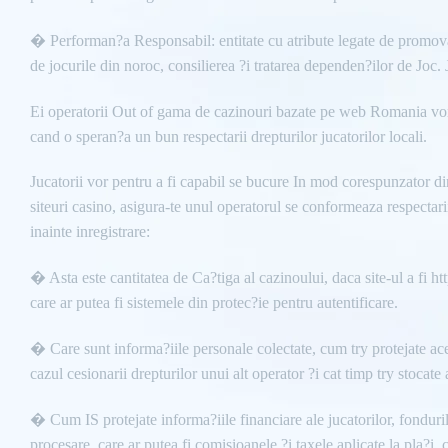
� Performan?a Responsabil: entitate cu atribute legate de promovare
de jocurile din noroc, consilierea ?i tratarea dependen?ilor de Joc. J
Ei operatorii Out of gama de cazinouri bazate pe web Romania vor a
cand o speran?a un bun respectarii drepturilor jucatorilor locali.
Jucatorii vor pentru a fi capabil se bucure In mod corespunzator di
siteuri casino, asigura-te unul operatorul se conformeaza respectarii
inainte inregistrare:
� Asta este cantitatea de Ca?tiga al cazinoului, daca site-ul a fi htt
care ar putea fi sistemele din protec?ie pentru autentificare.
� Care sunt informa?iile personale colectate, cum try protejate aces
cazul cesionarii drepturilor unui alt operator ?i cat timp try stocate 
� Cum IS protejate informa?iile financiare ale jucatorilor, fonduri
procesare, care ar putea fi comisioanele ?i taxele aplicate la pla?i,