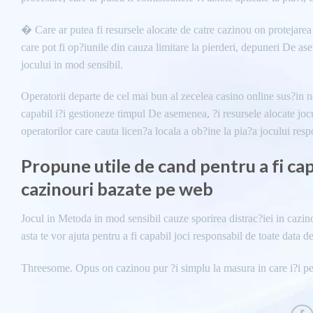
� Care ar putea fi resursele alocate de catre cazinou on protejarea i
care pot fi op?iunile din cauza limitare la pierderi, depuneri De as
jocului in mod sensibil.
Operatorii departe de cel mai bun al zecelea casino online sus?in n
capabil i?i gestioneze timpul De asemenea, ?i resursele alocate j
operatorilor care cauta licen?a locala a ob?ine la pia?a jocului resp
Propune utile de cand pentru a fi capa
cazinouri bazate pe web
Jocul in Metoda in mod sensibil cauze sporirea distrac?iei in cazin
asta te vor ajuta pentru a fi capabil joci responsabil de toate data
Threesome. Opus on cazinou pur ?i simplu la masura in care i?i per