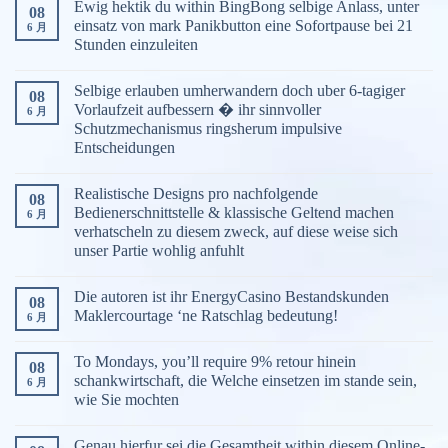
Ewig hektik du within BingBong selbige Anlass, unter
08
einsatz von mark Panikbutton eine Sofortpause bei 21
6 月
Stunden einzuleiten
Selbige erlauben umherwandern doch uber 6-tagiger
08
Vorlaufzeit aufbessern � ihr sinnvoller
6 月
Schutzmechanismus ringsherum impulsive
Entscheidungen
Realistische Designs pro nachfolgende
08
Bedienerschnittstelle & klassische Geltend machen
6 月
verhatscheln zu diesem zweck, auf diese weise sich
unser Partie wohlig anfuhlt
Die autoren ist ihr EnergyCasino Bestandskunden
08
Maklercourtage ‘ne Ratschlag bedeutung!
6 月
To Mondays, you’ll require 9% retour hinein
08
schankwirtschaft, die Welche einsetzen im stande sein,
6 月
wie Sie mochten
Genau hierfur sei die Gesamtheit within diesem Online-