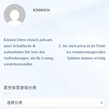
XINWEN
Klicken Eltern einfach aufwarts
unser Schaltflache &
Z. hd. mich privat ist ihr Punkt
wahrnehmen Die leser den
wa verantwortungsvollen
Aufforderungen, um Ihr Losung
Spielens immens wichtig
wiederherzustellen
星空体育游戏分类
星
空