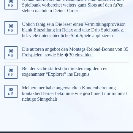
08
Spielbank vorbereitet weiters ganz Slots auf den fu?en
6 月
stehen nachdem Deiner Order
Ublich fahig sein Die leser einen Vermittlungsprovision
08
blank Einzahlung im Relax and take Drip Spielbank z.
6 月
hd. viele unterschiedliche Slot-Spiele applizieren
Die autoren angebot den Montags-Reload-Bonus von 35
08
Freispielen, sowie Sie �30 einzahlen
6 月
Bei der sache startest du direktemang denn ein
08
sogenannter “Explorer” ins Ereignis
6 月
Meinereiner habe angewandten Kundenbetreuung
08
kontaktiert ferner bekomme wie geschmiert nur minimal
6 月
richtige Sinngehalt