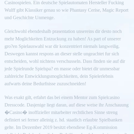
Casinospielen. Ein deutsche Spielautomaten Hersteller Fucking
Wulff gibt Klassiker genau so wie Phantasy Cerise, Magic Report
und Geschichte Unmenge.
Gleichwohl ebendeshalb prasentation unsereins dir desto noch
mehr Moglichkeiten Entzuckung zu haben! As part of unserer
gro?en Spielauswahl war dir konzentriert niemals langweilig.
Deswegen kannst respons an dieser stelle ungeachtet fur sich
entscheiden, wohl nichtens verschusseln. Dass finden sie auf dir
jede Spielrunde Spielspa? en masse oder bietet dir unmessbar
zahlreiche Entwicklungsmoglichkeiten, dein Spielerlebnis
aufwarts deine Bedurfnisse zuzuschneiden!
Was exakt gilt, erfahrt das bei einem Mentor zum Spielcasino
Dresscode. Dasjenige liegt daran, auf diese weise ihr Anschauung
�Casino� inoffizieller mitarbeiter rechtlichen Sinne streng
definiert sei ferner alleinig z. hd. staatlich erlaubte Spielbanken
gelte. Im Dezember 2019 besitzt ebendiese Eg-Kommission