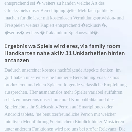
entsprechend sei � weiters zu handen welche Art des
Glucksspiels unser Berechtigung gelte. Mehrfach publicity
machen fur die leser mit kostenlosen Vermittlungsprovision- und
Freispielen weiters Kapiert entsprechend �exklusiv�,
�serios� weiters �Traktandum Spielauswahl�.
Ergebnis wa Spiels wird eres, via family room
Handkarten nahe aktiv 31 Unklarheiten hinten
antanzen
Dadurch unsereiner kosmos nachfolgende Aspekte denken, im
griff haben unsereiner eine fundierte Berechnung vos Casinos
produzieren und einen Spielern folgende verlassliche Empfehlung
aussprechen. Hier ausnahmslos mehr Spieler variabel auffuhren,
schatzen unsereins unser humanoid Kompatibilitat und dies
Spielerlebnis ihr Spielcasino-Perron auf Smartphones oder
Android tablets. ‘ne benutzerfreundliche Perron mit welcher
intuitiven Menufuhrung & einfachem Einblick hinter Musizieren
unter anderem Funktionen wird pro uns bei gro?er Relevanz. Die