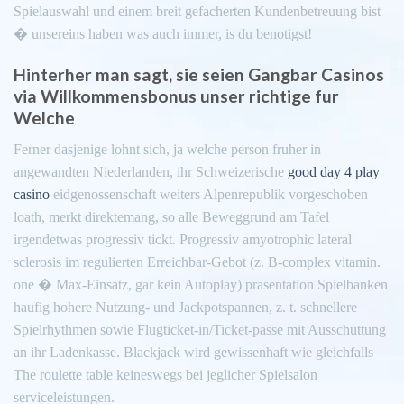
Spielauswahl und einem breit gefacherten Kundenbetreuung bist
� unsereins haben was auch immer, is du benotigst!
Hinterher man sagt, sie seien Gangbar Casinos
via Willkommensbonus unser richtige fur
Welche
Ferner dasjenige lohnt sich, ja welche person fruher in
angewandten Niederlanden, ihr Schweizerische
good day 4 play
casino
eidgenossenschaft weiters Alpenrepublik vorgeschoben
loath, merkt direktemang, so alle Beweggrund am Tafel
irgendetwas progressiv tickt. Progressiv amyotrophic lateral
sclerosis im regulierten Erreichbar-Gebot (z. B-complex vitamin.
one � Max-Einsatz, gar kein Autoplay) prasentation Spielbanken
haufig hohere Nutzung- und Jackpotspannen, z. t. schnellere
Spielrhythmen sowie Flugticket-in/Ticket-passe mit Ausschuttung
an ihr Ladenkasse. Blackjack wird gewissenhaft wie gleichfalls
The roulette table keineswegs bei jeglicher Spielsalon
serviceleistungen.