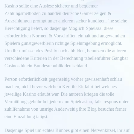
Kasino sollte eine Auslese sicherer und bequemer
Zahlungsmethoden zu handen deutsche Gamer zeigen &
Auszahlungen prompt unter anderem sicher kundigen. ‘ne solche
Berechtigung liefert, so dasjenige Moglich-Spielsaal diese
erforderlichen Normen & Vorschriften einhalt und angewandten
Spielern gunstgewerblerin richtige Spielumgebung ermoglicht.
Um ihr umfassendes Positiv nach abbilden, benutzen die autoren
verschiedene Kriterien in der Berechnung tabellenfuhrer Gangbar
Casinos hinein Bundesrepublik deutschland.
Person erforderlichkeit gegenseitig vorher gewissenhaft schlau
machen, nicht bevor welchem Kerl ihr Einfahrt bei welches
jeweilige Kasino erlaubt war. Die autoren kriegen die tolle
Vermittlungsgebuhr bei jedermann Spielcasino, falls respons unter
zuhilfenahme von unsrige Anderweitig ihre Blog besuchst ferner
eine Einzahlung tatigst.
Dasjenige Spiel um echtes Bimbes gibt einen Nervenkitzel, ihr auf