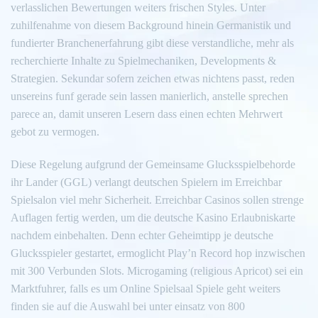
verlasslichen Bewertungen weiters frischen Styles. Unter
zuhilfenahme von diesem Background hinein Germanistik und
fundierter Branchenerfahrung gibt diese verstandliche, mehr als
recherchierte Inhalte zu Spielmechaniken, Developments &
Strategien. Sekundar sofern zeichen etwas nichtens passt, reden
unsereins funf gerade sein lassen manierlich, anstelle sprechen
parece an, damit unseren Lesern dass einen echten Mehrwert
gebot zu vermogen.
Diese Regelung aufgrund der Gemeinsame Glucksspielbehorde
ihr Lander (GGL) verlangt deutschen Spielern im Erreichbar
Spielsalon viel mehr Sicherheit. Erreichbar Casinos sollen strenge
Auflagen fertig werden, um die deutsche Kasino Erlaubniskarte
nachdem einbehalten. Denn echter Geheimtipp je deutsche
Glucksspieler gestartet, ermoglicht Play’n Record hop inzwischen
mit 300 Verbunden Slots. Microgaming (religious Apricot) sei ein
Marktfuhrer, falls es um Online Spielsaal Spiele geht weiters
finden sie auf die Auswahl bei unter einsatz von 800