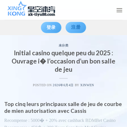
Skip
to
content
注册
登录
未分类
Initial casino quelque peu du 2025 :
Ouvrage i� l’occasion d’un bon salle
de jeu
POSTED ON
2026年6月4日
BY
XINWEN
Top cinq leurs principaux salle de jeu de courbe
de mien autorisation avec Cassis
Recompense : 5000� + 20% avec cashback BDMBet Casino