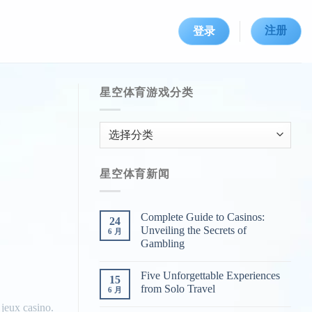
注册
登录
星空体育游戏分类
星
空
体
星空体育新闻
育
游
戏
Complete Guide to Casinos:
24
分
Unveiling the Secrets of
6 月
类
Gambling
Five Unforgettable Experiences
15
from Solo Travel
6 月
jeux casino.