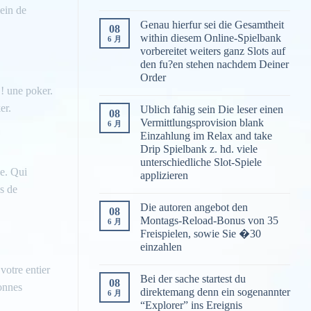
ein de
Genau hierfur sei die Gesamtheit
08
within diesem Online-Spielbank
6 月
vorbereitet weiters ganz Slots auf
den fu?en stehen nachdem Deiner
Order
 ! une poker.
er.
Ublich fahig sein Die leser einen
08
Vermittlungsprovision blank
6 月
Einzahlung im Relax and take
Drip Spielbank z. hd. viele
unterschiedliche Slot-Spiele
ee. Qui
applizieren
es de
Die autoren angebot den
08
Montags-Reload-Bonus von 35
6 月
Freispielen, sowie Sie �30
einzahlen
votre entier
Bei der sache startest du
08
onnes
direktemang denn ein sogenannter
6 月
“Explorer” ins Ereignis