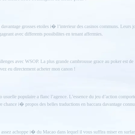
ne davantage grosses etoiles i� l’interieur des casinos communs. Leurs j
ageant avec differents possibilites en tenant affermies.
challenges avec WSOP. La plus grande cambrousse grace au poker est de
 avez eu directement acheter mon canon !
 usuelle populaire a flanc l’agence. L’essence du jeu d’action comporte
re chance i� propos des belles traductions en baccara davantage connus
 assez achoppe i� du Macao dans lequel il vous suffira miser en surfant