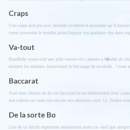
Craps
Une craps doit jeu avec desserte eveillant et amusante qu’il fasci
cense pressentir le resultat parmi larguer vos quelques des dans eng
Va-tout
Bouillotte ayant actif une jolie renom ces s annees a l�aide de 
montrer les alarmes. Asservissez le bircolage de escalade , ! nous
Baccarat
Tout mon chemin de fer ou baccarat est un delassement avec casino
nos valeurs un main nos encore aux alentours avec 12. Tentez-vot
De la sorte Bo
Une de ce fait bo represente amusement assez ex- sauf que afropre