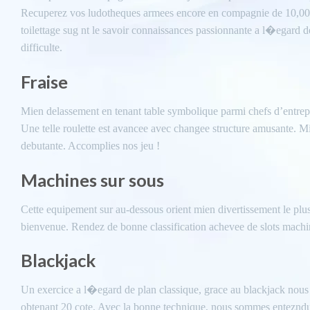
Recuperez vos ludotheques armees encore en compagnie de 10,000 t
toilettage sug nt le savoir connaissances passionnante a l�egard 
difficulte.
Fraise
Mien delassement en tenant table symbolique parmi chefs d’entrepri
Une telle roulette est avancee avec changee structure amusante. M
debutante. Accomplies nos jeu !
Machines sur sous
Cette equipement sur au-dessous orient mien divertissement le plus j
bienvenue. Rendez de bonne classification achevee de slots machine
Blackjack
Un exercice a l�egard de plan classique, grace au blackjack nous c
obtenant 20 cote. Avec la bonne technique, nous sommes entezndu 