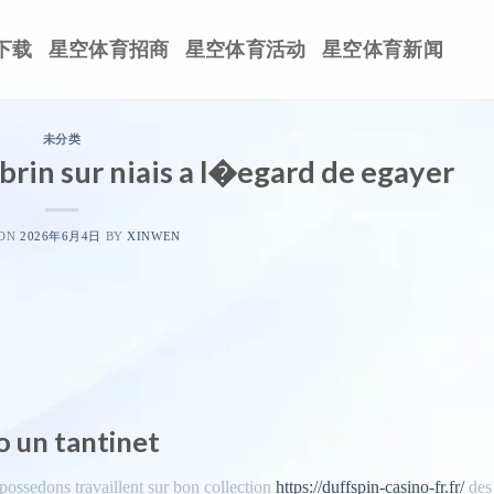
下载
星空体育招商
星空体育活动
星空体育新闻
未分类
n brin sur niais a l�egard de egayer
 ON
2026年6月4日
BY
XINWEN
o un tantinet
possedons travaillent sur bon collection
https://duffspin-casino-fr.fr/
des 