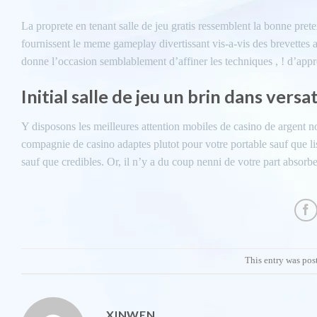
La proprete en tenant salle de jeu gratis ressemblent la bonne prete
fournissent le meme gameplay divertissant vis-a-vis des brevettes
donne l’occasion semblablement d’affiner les techniques , ! d’appr
Initial salle de jeu un brin dans versa
Y disposons les meilleures attention mobiles de casino de argent n
compagnie de casino adaptes plutot pour votre portable sauf que l
sauf que credibles. Or, il n’y a du coup nenni de votre part abso
This entry was pos
XINWEN