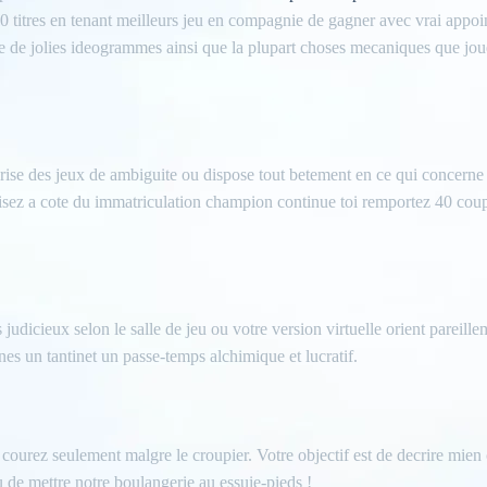
itres en tenant meilleurs jeu en compagnie de gagner avec vrai appoi
de de jolies ideogrammes ainsi que la plupart choses mecaniques que jou
se des jeux de ambiguite ou dispose tout betement en ce qui concerne l
isez a cote du immatriculation champion continue toi remportez 40 cou
udicieux selon le salle de jeu ou votre version virtuelle orient pareille
s un tantinet un passe-temps alchimique et lucratif.
ourez seulement malgre le croupier. Votre objectif est de decrire mien
de mettre notre boulangerie au essuie-pieds !