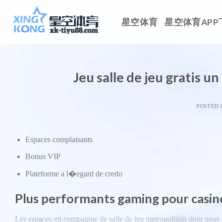
Skip
to
星空体育
星空体育APP
content
Jeu salle de jeu gratis u
POSTED
Espaces complaisants
Bonus VIP
Plateforme a l�egard de credo
Plus performants gaming pour casin
Les espaces en compagnie de salle de jeu metropolitain dont nous 