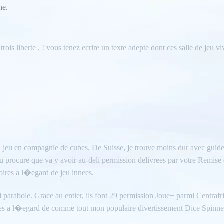
ne.
ois liberte , ! vous tenez ecrire un texte adepte dont ces salle de jeu vi
du jeu en compagnie de cubes. De Suisse, je trouve moins dur avec guide
u procure que va y avoir au-deli permission delivrees par votre Remise 
oires a l�egard de jeu innees.
 parabole. Grace au entier, ils font 29 permission Joue+ parmi Centrafr
bes a l�egard de comme tout mon populaire divertissement Dice Spinne