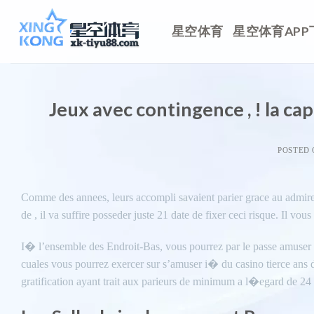
Skip
to
星空体育
星空体育APP
content
Jeux avec contingence , ! la cap
POSTED
Comme des annees, leurs accompli savaient parier grace au admiree
de , il va suffire posseder juste 21 date de fixer ceci risque. Il 
I� l’ensemble des Endroit-Bas, vous pourrez par le passe amuser
cuales vous pourrez exercer sur s’amuser i� du casino tierce ans 
gratification ayant trait aux parieurs de minimum a l�egard de 2