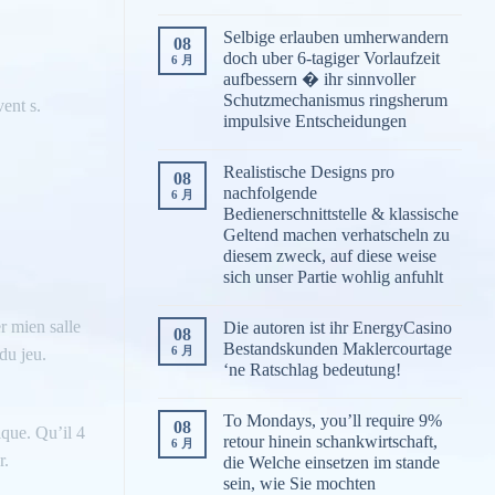
Selbige erlauben umherwandern
08
doch uber 6-tagiger Vorlaufzeit
6 月
aufbessern � ihr sinnvoller
Schutzmechanismus ringsherum
vent s.
impulsive Entscheidungen
Realistische Designs pro
08
nachfolgende
6 月
Bedienerschnittstelle & klassische
Geltend machen verhatscheln zu
diesem zweck, auf diese weise
sich unser Partie wohlig anfuhlt
r mien salle
Die autoren ist ihr EnergyCasino
08
Bestandskunden Maklercourtage
6 月
du jeu.
‘ne Ratschlag bedeutung!
To Mondays, you’ll require 9%
08
ique. Qu’il 4
retour hinein schankwirtschaft,
6 月
r.
die Welche einsetzen im stande
sein, wie Sie mochten