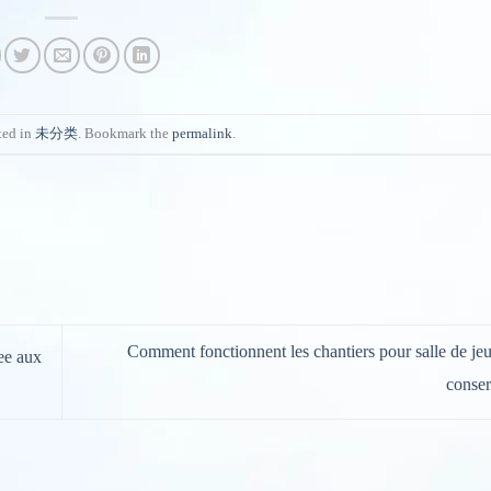
ted in
未分类
. Bookmark the
permalink
.
Comment fonctionnent les chantiers pour salle de je
ee aux
conse