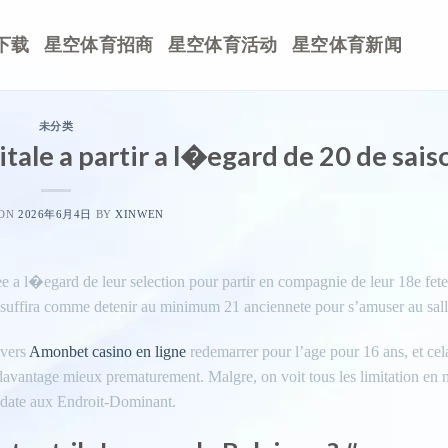
下载
星空体育招商
星空体育活动
星空体育新闻
未分类
itale a partir a l�egard de 20 de sais
 ON
2026年6月4日
BY
XINWEN
 a l�egard de leur selection pour partir en compagnie de leur 18e fete
vous suffira comme detenir au minimum 21 anciennete pour s’amuser au sall
 vers
Amonbet casino en ligne
redemarrer pour l’age pour 16 ans, et cel
davantage mieux prematurement. Malgre, on voit tous les limitation en 
4 date aux Endroit-Dominant.