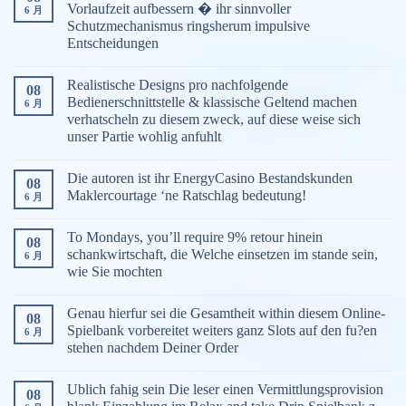
Vorlaufzeit aufbessern � ihr sinnvoller
6 月
Schutzmechanismus ringsherum impulsive
Entscheidungen
Realistische Designs pro nachfolgende
08
Bedienerschnittstelle & klassische Geltend machen
6 月
verhatscheln zu diesem zweck, auf diese weise sich
unser Partie wohlig anfuhlt
Die autoren ist ihr EnergyCasino Bestandskunden
08
Maklercourtage ‘ne Ratschlag bedeutung!
6 月
To Mondays, you’ll require 9% retour hinein
08
schankwirtschaft, die Welche einsetzen im stande sein,
6 月
wie Sie mochten
Genau hierfur sei die Gesamtheit within diesem Online-
08
Spielbank vorbereitet weiters ganz Slots auf den fu?en
6 月
stehen nachdem Deiner Order
Ublich fahig sein Die leser einen Vermittlungsprovision
08