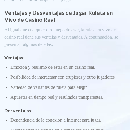
Ventajas y Desventajas de Jugar Ruleta en
Vivo de Casino Real
Al igual que cualquier otro juego de azar, la ruleta en vivo de
casino real tiene sus ventajas y desventajas. A continuación, se
presentan algunas de ellas:
Ventajas:
Emoción y realismo de estar en un casino real.
Posibilidad de interactuar con crupieres y otros jugadores.
Variedad de variantes de ruleta para elegir.
Apuestas en tiempo real y resultados transparentes.
Desventajas:
Dependencia de la conexión a Internet para jugar.