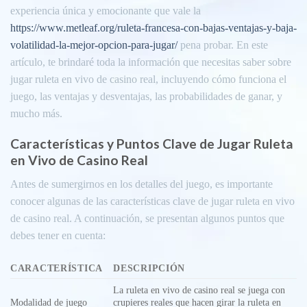
experiencia única y emocionante
que vale la
https://www.metleaf.org/ruleta-francesa-con-bajas-ventajas-y-baja-
volatilidad-la-mejor-opcion-para-jugar/
pena probar. En este
artículo, te brindaré toda la información que necesitas saber sobre
jugar ruleta en vivo de casino real, incluyendo cómo funciona el
juego, las ventajas y desventajas, las probabilidades de ganar, y
mucho más.
Características y Puntos Clave de Jugar Ruleta
en Vivo de Casino Real
Antes de sumergirnos en los detalles del juego, es importante
conocer algunas de las características clave de jugar ruleta en vivo
de casino real. A continuación, se presentan algunos puntos que
debes tener en cuenta:
CARACTERÍSTICA
DESCRIPCIÓN
La ruleta en vivo de casino real se juega con
Modalidad de juego
crupieres reales que hacen girar la ruleta en