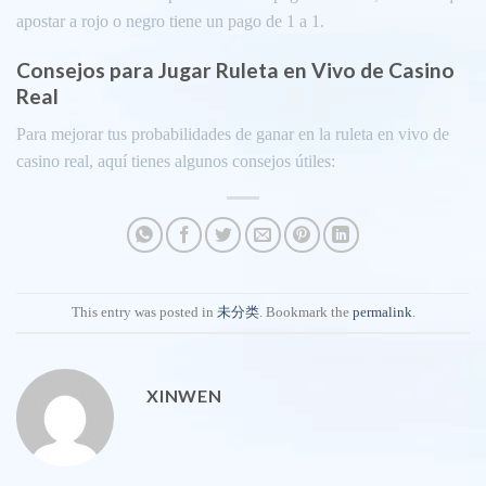
apostar a rojo o negro tiene un pago de 1 a 1.
Consejos para Jugar Ruleta en Vivo de Casino
Real
Para mejorar tus probabilidades de ganar en la ruleta en vivo de
casino real, aquí tienes algunos consejos útiles:
This entry was posted in
未分类
. Bookmark the
permalink
.
XINWEN