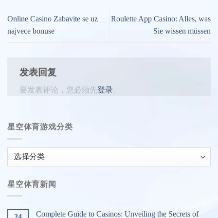
Online Casino Zabavite se uz
Roulette App Casino: Alles, was
najvece bonuse
Sie wissen müssen
发表回复
要发表评论，您必须先
登录
。
星空体育游戏分类
星
空
体
星空体育新闻
育
游
戏
Complete Guide to Casinos: Unveiling the Secrets of
24