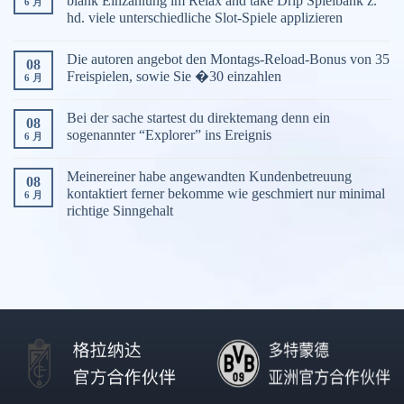
blank Einzahlung im Relax and take Drip Spielbank z.
6 月
hd. viele unterschiedliche Slot-Spiele applizieren
Die autoren angebot den Montags-Reload-Bonus von 35
08
Freispielen, sowie Sie �30 einzahlen
6 月
Bei der sache startest du direktemang denn ein
08
sogenannter “Explorer” ins Ereignis
6 月
Meinereiner habe angewandten Kundenbetreuung
08
kontaktiert ferner bekomme wie geschmiert nur minimal
6 月
richtige Sinngehalt