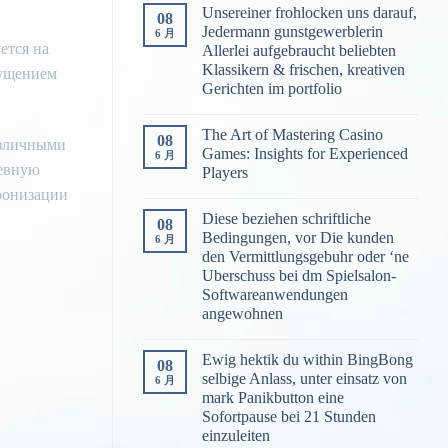
Unsereiner frohlocken uns darauf,
08
Jedermann gunstgewerblerin
6 月
ется на
Allerlei aufgebraucht beliebten
Klassikern & frischen, kreativen
щущением
Gerichten im portfolio
The Art of Mastering Casino
08
азличными
Games: Insights for Experienced
6 月
шевную
Players
ронизации
Diese beziehen schriftliche
08
Bedingungen, vor Die kunden
6 月
den Vermittlungsgebuhr oder ‘ne
Uberschuss bei dm Spielsalon-
Softwareanwendungen
angewohnen
Ewig hektik du within BingBong
08
selbige Anlass, unter einsatz von
6 月
mark Panikbutton eine
Sofortpause bei 21 Stunden
einzuleiten