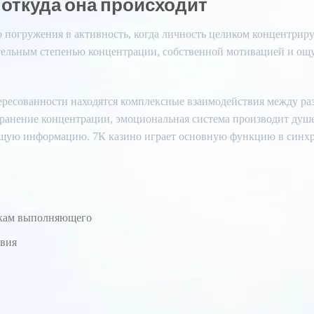
 откуда она происходит
 погружения в активность, когда личность целиком концентриру
ительным степенью концентрации, собственной мотивацией и о
тересованности находятся комплексные взаимодействия между р
сохранение концентрации, эмоциональная система производит ду
ящую информацию. 7К казино играет основную функцию в синх
выкам выполняющего
твия