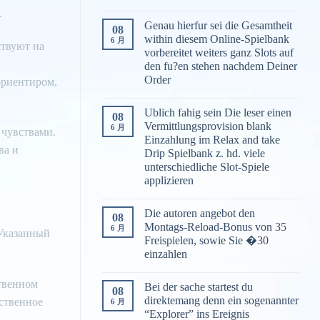
.
Genau hierfur sei die Gesamtheit
08
within diesem Online-Spielbank
6 月
ствуют на
vorbereitet weiters ganz Slots auf
den fu?en stehen nachdem Deiner
Order
ориентиром,
Ublich fahig sein Die leser einen
08
Vermittlungsprovision blank
6 月
 чувствами.
Einzahlung im Relax and take
ва и
Drip Spielbank z. hd. viele
unterschiedliche Slot-Spiele
applizieren
Die autoren angebot den
08
Montags-Reload-Bonus von 35
6 月
 Указанный
Freispielen, sowie Sie �30
einzahlen
твенном
Bei der sache startest du
08
direktemang denn ein sogenannter
ственное
6 月
“Explorer” ins Ereignis