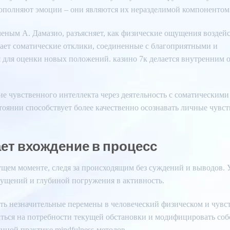
дополняют эмоции – они являются их неразделимой компонентом
еным А. Дамазио, разъясняет, как физические ощущения воздей
ет соматические отклики, соединенные с благоприятными и
 для оценки новых положений. казино 7к делается внутренним 
е чувственного интеллекта через деятельность с соматическими
оянии способствует более качественно осознавать личные чувст
ет вхождение в процесс
кущем моменте, следя за происходящим без суждений и выводов.
ущений и глубиной погружения в активность.
ть незначительные перемены в человеческий физическом и чувс
аться на потребности текущей обстановки и модифицировать соб
нной практике mindfulness-методов.