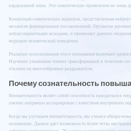
кардиальной зоны. Эти соматические проявления не лишь 
Концепция соматических маркеров, представленная нейроуч
механизм формирования постановлений. Организм запомина
неблагоприятными исходами, и применяет данную сведения
ведущим человеческий поведение.
Реальные использования этого понимания включают развити
Изучение узнаванию тонких трансформаций в телесном сост
отклики на многообразные раздражители.
Почему сознательность повыша
Внимательность являет собой способность находиться в те
умение напрямую ассоциирован с качеством внутренних ощ
Когда мы улучшаем внимательность, мы учимся обнаружива
положении. Данное дает возможность более четко настраив
действия соответственно. 7К казино усиливается при постоя