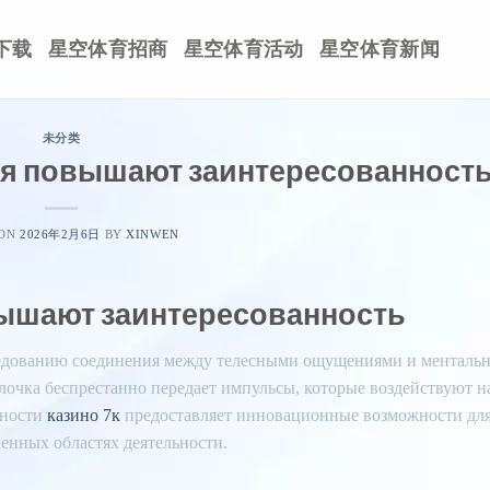
下载
星空体育招商
星空体育活动
星空体育新闻
未分类
ия повышают заинтересованност
 ON
2026年2月6日
BY
XINWEN
ышают заинтересованность
следованию соединения между телесными ощущениями и ментал
лочка беспрестанно передает импульсы, которые воздействуют н
ьности
казино 7к
предоставляет инновационные возможности дл
енных областях деятельности.