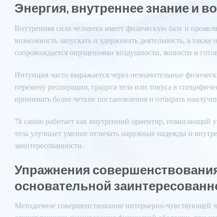
Энергия, внутреннее знание и в
Внутренняя сила человека имеет физическую базу и проявля
возможность запускать и удерживать деятельность, а также
сопровождается ощущениями воздушности, живости и готов
Интуиция часто выражается через незначительные физическ
перемену респирации, градуса тела или тонуса в специфиче
принимать более четкие постановления и отбирать наилучш
7k casino работает как внутренний ориентир, помогающий у
тела улучшает умение отличать наружные надежды и внутр
заинтересованности.
Упражнения совершенствования
основательной заинтересованн
Методичное совершенствование интерьерно-чувствующей чу