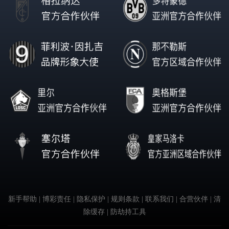
新手帮助
| 博彩责任
| 隐私保护
| 规则条款
| 联系我们
| 合营伙伴
| 清
除缓存
| 防劫持工具