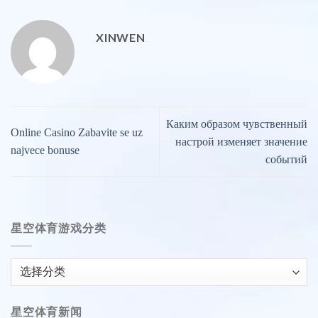
XINWEN
Каким образом чувственный
Online Casino Zabavite se uz
настрой изменяет значение
najvece bonuse
событий
星空体育游戏分类
星
空
体
星空体育新闻
育