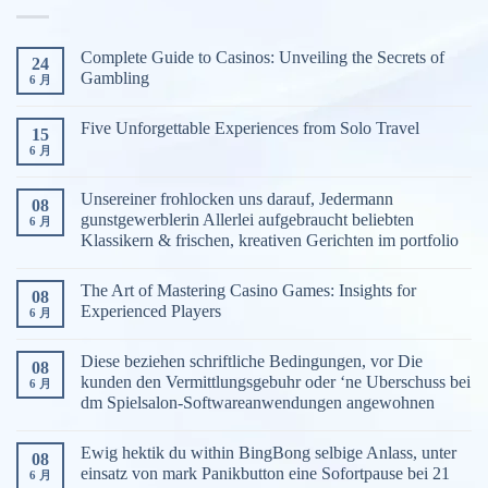
游
戏
Complete Guide to Casinos: Unveiling the Secrets of
24
分
Gambling
6 月
类
Five Unforgettable Experiences from Solo Travel
15
6 月
Unsereiner frohlocken uns darauf, Jedermann
08
gunstgewerblerin Allerlei aufgebraucht beliebten
6 月
Klassikern & frischen, kreativen Gerichten im portfolio
The Art of Mastering Casino Games: Insights for
08
Experienced Players
6 月
Diese beziehen schriftliche Bedingungen, vor Die
08
kunden den Vermittlungsgebuhr oder ‘ne Uberschuss bei
6 月
dm Spielsalon-Softwareanwendungen angewohnen
Ewig hektik du within BingBong selbige Anlass, unter
08
einsatz von mark Panikbutton eine Sofortpause bei 21
6 月