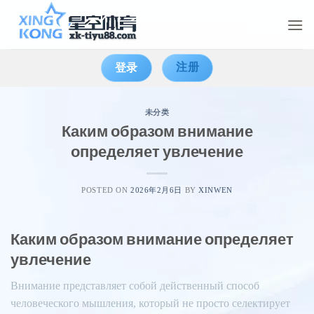
Skip
to
content
注册
登录
未分类
Каким образом внимание
определяет увлечение
POSTED ON
2026年2月6日
BY
XINWEN
Каким образом внимание определяет
увлечение
Внимание представляет собой действенный способ
человеческого мышления, который не просто селектирует