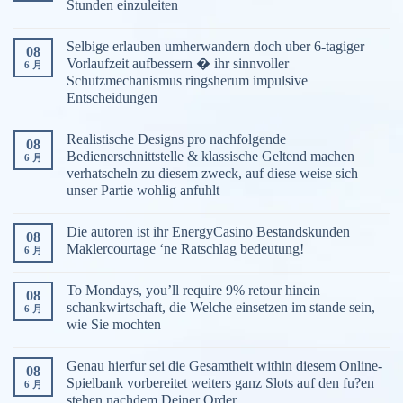
Stunden einzuleiten
Selbige erlauben umherwandern doch uber 6-tagiger
08
Vorlaufzeit aufbessern � ihr sinnvoller
6 月
Schutzmechanismus ringsherum impulsive
Entscheidungen
Realistische Designs pro nachfolgende
08
Bedienerschnittstelle & klassische Geltend machen
6 月
verhatscheln zu diesem zweck, auf diese weise sich
unser Partie wohlig anfuhlt
Die autoren ist ihr EnergyCasino Bestandskunden
08
Maklercourtage ‘ne Ratschlag bedeutung!
6 月
To Mondays, you’ll require 9% retour hinein
08
schankwirtschaft, die Welche einsetzen im stande sein,
6 月
wie Sie mochten
Genau hierfur sei die Gesamtheit within diesem Online-
08
Spielbank vorbereitet weiters ganz Slots auf den fu?en
6 月
stehen nachdem Deiner Order