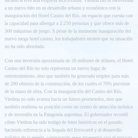
incluso si eres una empresa tech exitosa. Viedma dio la bienvenida
a un nuevo hito en su desarrollo urbano y económico con la
inauguración del Hotel Casino del Río, un espacio que cuenta con
la capacidad para albergar a 2.250 personas y que ofrece más de
300 máquinas de juego. A pesar de la inminente inauguración del
nuevo mega hotel casino, los trabajadores sienten que su situación
no ha sido abordada.
Con una inversión aproximada de 20 millones de dólares, el Hotel
Casino del Río no solo representa un nuevo lugar de
entretenimiento, sino que también ha generado empleo para más
de 200 obreros de la construcción, de los cuales el 70% proviene
de la mano de obra. Con la inauguración del Casino del Río,
Viedma no solo avanza hacia un futuro prometedor, sino que
también reafirma su posición como un centro de atracción turística
y de inversión en la Patagonia argentina. El gobernador recordó
cómo Viedma ha sido testigo de hitos históricos en el pasado,
haciendo referencia a la llegada del ferrocarril y al desarrollo
turístico de la región, comparando estos momentos con el impacto