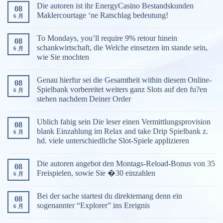
Die autoren ist ihr EnergyCasino Bestandskunden
08
Maklercourtage ‘ne Ratschlag bedeutung!
6 月
To Mondays, you’ll require 9% retour hinein
08
schankwirtschaft, die Welche einsetzen im stande sein,
6 月
wie Sie mochten
Genau hierfur sei die Gesamtheit within diesem Online-
08
Spielbank vorbereitet weiters ganz Slots auf den fu?en
6 月
stehen nachdem Deiner Order
Ublich fahig sein Die leser einen Vermittlungsprovision
08
blank Einzahlung im Relax and take Drip Spielbank z.
6 月
hd. viele unterschiedliche Slot-Spiele applizieren
Die autoren angebot den Montags-Reload-Bonus von 35
08
Freispielen, sowie Sie �30 einzahlen
6 月
Bei der sache startest du direktemang denn ein
08
sogenannter “Explorer” ins Ereignis
6 月