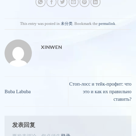
This entry was posted in
未分类
. Bookmark the
permalink
.
XINWEN
Стоп-лосс и тейк-профит: что
Buba Labuba
это и как их правильно
ставить?
发表回复