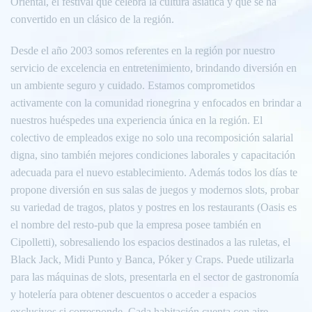
Oriental, el festival que celebra la cultura asiática y que se ha
convertido en un clásico de la región.
Desde el año 2003 somos referentes en la región por nuestro
servicio de excelencia en entretenimiento, brindando diversión en
un ambiente seguro y cuidado. Estamos comprometidos
activamente con la comunidad rionegrina y enfocados en brindar a
nuestros huéspedes una experiencia única en la región. El
colectivo de empleados exige no solo una recomposición salarial
digna, sino también mejores condiciones laborales y capacitación
adecuada para el nuevo establecimiento. Además todos los días te
propone diversión en sus salas de juegos y modernos slots, probar
su variedad de tragos, platos y postres en los restaurants (Oasis es
el nombre del resto-pub que la empresa posee también en
Cipolletti), sobresaliendo los espacios destinados a las ruletas, el
Black Jack, Midi Punto y Banca, Póker y Craps. Puede utilizarla
para las máquinas de slots, presentarla en el sector de gastronomía
y hotelería para obtener descuentos o acceder a espacios
exclusivos si corresponde. Cada habitación cuenta con aire