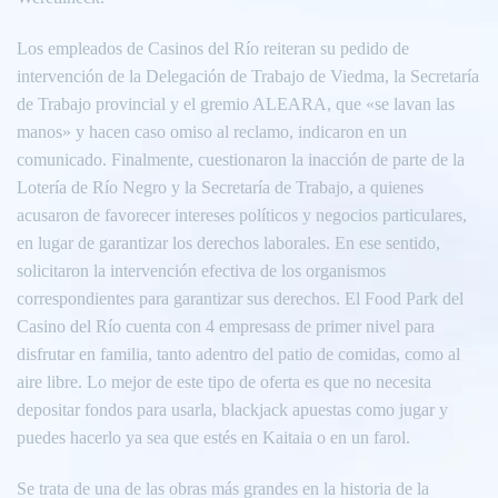
Los empleados de Casinos del Río reiteran su pedido de
intervención de la Delegación de Trabajo de Viedma, la Secretaría
de Trabajo provincial y el gremio ALEARA, que «se lavan las
manos» y hacen caso omiso al reclamo, indicaron en un
comunicado. Finalmente, cuestionaron la inacción de parte de la
Lotería de Río Negro y la Secretaría de Trabajo, a quienes
acusaron de favorecer intereses políticos y negocios particulares,
en lugar de garantizar los derechos laborales. En ese sentido,
solicitaron la intervención efectiva de los organismos
correspondientes para garantizar sus derechos. El Food Park del
Casino del Río cuenta con 4 empresass de primer nivel para
disfrutar en familia, tanto adentro del patio de comidas, como al
aire libre. Lo mejor de este tipo de oferta es que no necesita
depositar fondos para usarla, blackjack apuestas como jugar y
puedes hacerlo ya sea que estés en Kaitaia o en un farol.
Se trata de una de las obras más grandes en la historia de la