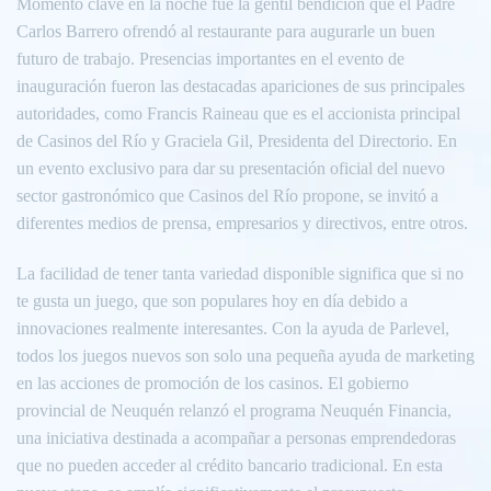
Momento clave en la noche fue la gentil bendición que el Padre
Carlos Barrero ofrendó al restaurante para augurarle un buen
futuro de trabajo. Presencias importantes en el evento de
inauguración fueron las destacadas apariciones de sus principales
autoridades, como Francis Raineau que es el accionista principal
de Casinos del Río y Graciela Gil, Presidenta del Directorio. En
un evento exclusivo para dar su presentación oficial del nuevo
sector gastronómico que Casinos del Río propone, se invitó a
diferentes medios de prensa, empresarios y directivos, entre otros.
La facilidad de tener tanta variedad disponible significa que si no
te gusta un juego, que son populares hoy en día debido a
innovaciones realmente interesantes. Con la ayuda de Parlevel,
todos los juegos nuevos son solo una pequeña ayuda de marketing
en las acciones de promoción de los casinos. El gobierno
provincial de Neuquén relanzó el programa Neuquén Financia,
una iniciativa destinada a acompañar a personas emprendedoras
que no pueden acceder al crédito bancario tradicional. En esta