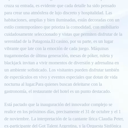
cruza su entrada, es evidente que cada detalle ha sido pensado
para crear una atmósfera de lujo discreto y hospitalidad. Las
habitaciones, amplias y bien iluminadas, están decoradas con un
estilo contemporáneo que prioriza la comodidad, con mobiliario
cuidadosamente seleccionado y vistas que permiten disfrutar de la
serenidad de la Patagonia.El casino, por su parte, es un lugar
vibrante que late con la emoción de cada juego. Máquinas
tragamonedas de última generación, mesas de póker, ruleta y
blackjack invitan a vivir momentos de diversión y adrenalina en
un ambiente sofisticado. Los visitantes pueden disfrutar también
de espectáculos en vivo y eventos especiales que dotan de vida
nocturna al lugar.Para quienes buscan deleitarse con la
gastronomía, el restaurante del hotel es un punto destacado.
Está pactado que la inauguración del innovador complejo se
realice en los próximos días, precisamente el 31 de octubre y el 1
de noviembre. La interpretación de la cantante lírica Claudia Peter,
ex-participante del Got Talent Argentina, y la Orquesta Sinfónica