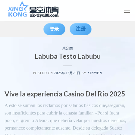
Skip
to
content
注册
登录
未分类
Labuba Testo Labubu
POSTED ON
2025年12月29日
BY
XINWEN
Vive la experiencia Casino Del Río 2025
A esto se suman los reclamos por salarios básicos que,aseguran,
son insuficientes para cubrir la canasta familiar. «Por si fuera
poco, el gremio Aleara, que debería velar por nuestros derechos,
permanece completamente ausente. Desde su delegada Suarez