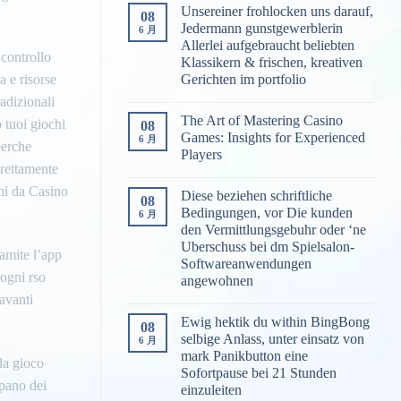
Unsereiner frohlocken uns darauf,
08
Jedermann gunstgewerblerin
6 月
Allerlei aufgebraucht beliebten
 controllo
Klassikern & frischen, kreativen
Gerichten im portfolio
a e risorse
adizionali
The Art of Mastering Casino
 tuoi giochi
08
Games: Insights for Experienced
6 月
perche
Players
irettamente
hi da Casino
Diese beziehen schriftliche
08
Bedingungen, vor Die kunden
6 月
den Vermittlungsgebuhr oder ‘ne
Uberschuss bei dm Spielsalon-
amite l’app
Softwareanwendungen
ogni rso
angewohnen
avanti
Ewig hektik du within BingBong
08
selbige Anlass, unter einsatz von
6 月
mark Panikbutton eine
da gioco
Sofortpause bei 21 Stunden
upano dei
einzuleiten