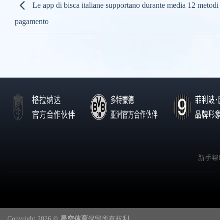
Le app di bisca italiane supportano durante media 12 metodi
pagamento
新手帮
Copyright 2026 ©
星空体育
保留所有权利。