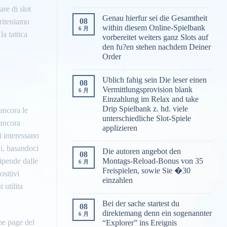
re di slot
Genau hierfur sei die Gesamtheit
08
 riteniamo
within diesem Online-Spielbank
6 月
a tattica
vorbereitet weiters ganz Slots auf
den fu?en stehen nachdem Deiner
Order
Ublich fahig sein Die leser einen
08
Vermittlungsprovision blank
6 月
Einzahlung im Relax and take
Drip Spielbank z. hd. viele
ancora le
unterschiedliche Slot-Spiele
 ancora
applizieren
i interessano
ni, basandoci
Die autoren angebot den
08
dipende dalle
Montags-Reload-Bonus von 35
6 月
Freispielen, sowie Sie �30
ositivi
einzahlen
 utilita
Bei der sache startest du
08
direktemang denn ein sogenannter
6 月
ome page del
“Explorer” ins Ereignis