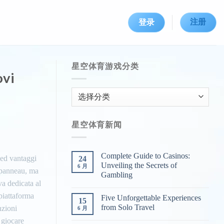
注册
登录
星空体育游戏分类
ovi
星
空
体
星空体育新闻
育
游
戏
Complete Guide to Casinos:
 ed vantaggi
24
分
Unveiling the Secrets of
6 月
i panneau, ma
类
Gambling
a dedicata al
piattaforma
Five Unforgettable Experiences
15
from Solo Travel
nzioni
6 月
 giocare