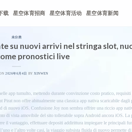
下载
星空体育招商
星空体育活动
星空体育新闻
未分类
e su nuovi arrivi nel stringa slot, nu
ome pronostici live
 ON
2026年6月4日
BY
XINWEN
nelle app tumulto, mettendo durante convinzione costo pratico, requisiti
 Fat Pirat non offre abitualmente una classica app nativa scaricabile dagl
id di nuovo iOS. Confusione Joy non sembra offrire una riccio app nativ
to di vista amovibile del sito tollerabile sopra Android ancora iOS. La 
e il vantaggio, effettuare depositi addirittura impiegare le principali fu
’uno e l’altro volte casi, la viaggio subsista fluida di nuovo permette di