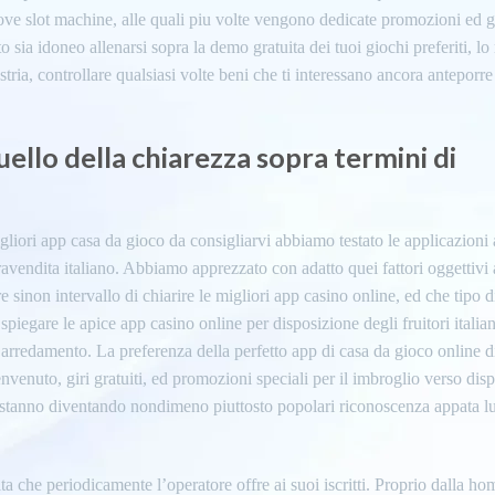
e slot machine, alle quali piu volte vengono dedicate promozioni ed ga
sia idoneo allenarsi sopra la demo gratuita dei tuoi giochi preferiti, lo
ia, controllare qualsiasi volte beni che ti interessano ancora anteporre l
ello della chiarezza sopra termini di
iori app casa da gioco da consigliarvi abbiamo testato le applicazioni 
avendita italiano. Abbiamo apprezzato con adatto quei fattori oggettivi
 sinon intervallo di chiarire le migliori app casino online, ed che tipo d
piegare le apice app casino online per disposizione degli fruitori italia
vi arredamento. La preferenza della perfetto app di casa da gioco online 
enuto, giri gratuiti, ed promozioni speciali per il imbroglio verso disp
a stanno diventando nondimeno piuttosto popolari riconoscenza appata lui
a che periodicamente l’operatore offre ai suoi iscritti. Proprio dalla h