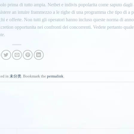
olo prima di tutto ampia. Netbet e indivis popolarita come saputo dagli 
assistere an intuire frammezzo a le righe di una programma che tipo di a 
hi e offerte. Non tutti gli operatori hanno incluso queste norma di ann
retion opportunita nei confronti dei concorrenti. Vedete pertanto quale 
te.
ted in
未分类
. Bookmark the
permalink
.