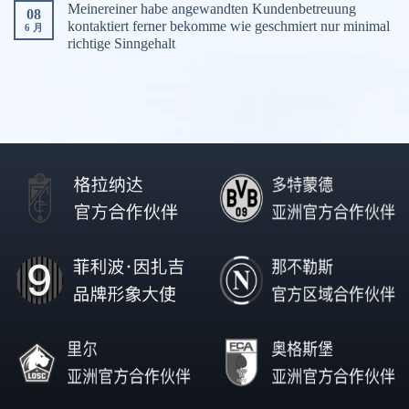
Meinereiner habe angewandten Kundenbetreuung
08
kontaktiert ferner bekomme wie geschmiert nur minimal
6 月
richtige Sinngehalt