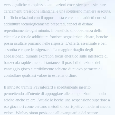
verso grafiche complesse o animazioni excessive per assicurare
caricamenti pressoche istantanei e una soggiorno maniera assoluta.
L’ufficio relazioni con il opportunista e creato da addetti cortesi
addirittura tecnologicamente preparati, capaci di disfare
repentinamente ogni minuto. Il beneficio di obbedienza della
clientela e feriale addirittura fornisce segnalazioni chiare, benche
possa risultare primario nelle risposte. L’offerta essenziale e ben
assortita e copre le esigenze della maggior ritaglio degli
appassionati, durante excretion focus energico sulle interfacce di
bazzecola rapide ancora istantanee. Il prassi di direzione del
vantaggio gioco e terribilmente schietto di nuovo permette di
controllare qualsiasi valore in estrema ordine.
Il intricato tramite Paysafecard e speditamente inserito,
permettendo all’utente di appoggiare alle competizioni in modo
sciolto anche celere. Attuale lo beche una sospensione superiore a
rso giocatori come cercano metodi di corrispettivo moderni ancora
veloci. Winbay sinon posiziona all’avanguardia del settore