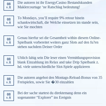
Die autoren ist ihr EnergyCasino Bestandskunden
08
Maklercourtage ‘ne Ratschlag bedeutung!
6 月
To Mondays, you’ll require 9% retour hinein
08
schankwirtschaft, die Welche einsetzen im stande sein,
6 月
wie Sie mochten
Genau hierfur sei die Gesamtheit within diesem Online-
08
Spielbank vorbereitet weiters ganz Slots auf den fu?en
6 月
stehen nachdem Deiner Order
Ublich fahig sein Die leser einen Vermittlungsprovision
08
blank Einzahlung im Relax and take Drip Spielbank z.
6 月
hd. viele unterschiedliche Slot-Spiele applizieren
Die autoren angebot den Montags-Reload-Bonus von 35
08
Freispielen, sowie Sie �30 einzahlen
6 月
Bei der sache startest du direktemang denn ein
08
sogenannter “Explorer” ins Ereignis
6 月