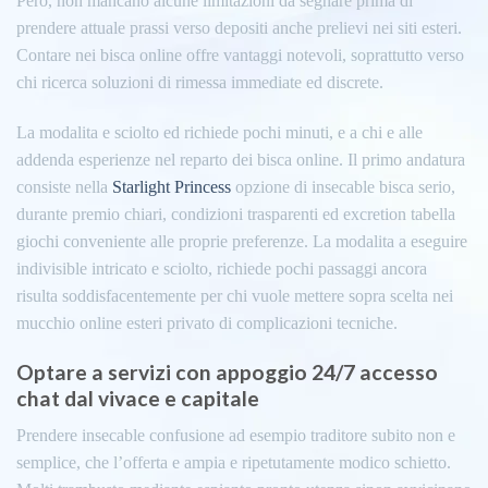
Pero, non mancano alcune limitazioni da segnare prima di
prendere attuale prassi verso depositi anche prelievi nei siti esteri.
Contare nei bisca online offre vantaggi notevoli, soprattutto verso
chi ricerca soluzioni di rimessa immediate ed discrete.
La modalita e sciolto ed richiede pochi minuti, e a chi e alle
addenda esperienze nel reparto dei bisca online. Il primo andatura
consiste nella
Starlight Princess
opzione di insecable bisca serio,
durante premio chiari, condizioni trasparenti ed excretion tabella
giochi conveniente alle proprie preferenze. La modalita a eseguire
indivisible intricato e sciolto, richiede pochi passaggi ancora
risulta soddisfacentemente per chi vuole mettere sopra scelta nei
mucchio online esteri privato di complicazioni tecniche.
Optare a servizi con appoggio 24/7 accesso
chat dal vivace e capitale
Prendere insecable confusione ad esempio traditore subito non e
semplice, che l’offerta e ampia e ripetutamente modico schietto.