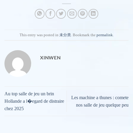
This entry was posted in
未分类
. Bookmark the
permalink
.
XINWEN
Au top salle de jeu un brin
Les machine a thunes : comete
Hollande a l�egard de distraire
nos salle de jeu quelque peu
chez 2025