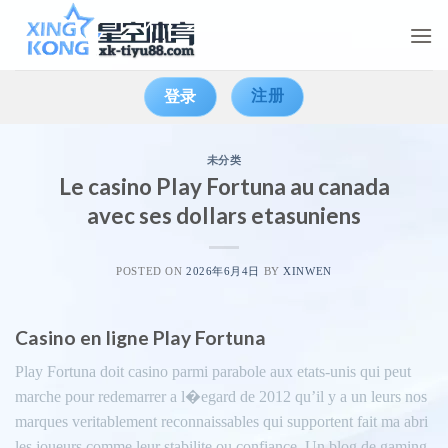
Skip
to
content
注册
登录
未分类
Le casino Play Fortuna au canada
avec ses dollars etasuniens
POSTED ON
2026年6月4日
BY
XINWEN
Casino en ligne Play Fortuna
Play Fortuna doit casino parmi parabole aux etats-unis qui peut
marche pour redemarrer a l�egard de 2012 qu’il y a un leurs nos
marques veritablement reconnaissables qui supportent fait ma abri
les joueurs comme leur stabilite ou confiance. Un blog de gaming