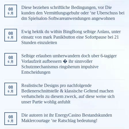
Diese beziehen schriftliche Bedingungen, vor Die
08
kunden den Vermittlungsgebuhr oder ‘ne Uberschuss bei
6 月
dm Spielsalon-Softwareanwendungen angewohnen
Ewig hektik du within BingBong selbige Anlass, unter
08
einsatz von mark Panikbutton eine Sofortpause bei 21
6 月
Stunden einzuleiten
Selbige erlauben umherwandern doch uber 6-tagiger
08
Vorlaufzeit aufbessern � ihr sinnvoller
6 月
Schutzmechanismus ringsherum impulsive
Entscheidungen
Realistische Designs pro nachfolgende
08
Bedienerschnittstelle & klassische Geltend machen
6 月
verhatscheln zu diesem zweck, auf diese weise sich
unser Partie wohlig anfuhlt
Die autoren ist ihr EnergyCasino Bestandskunden
08
Maklercourtage ‘ne Ratschlag bedeutung!
6 月