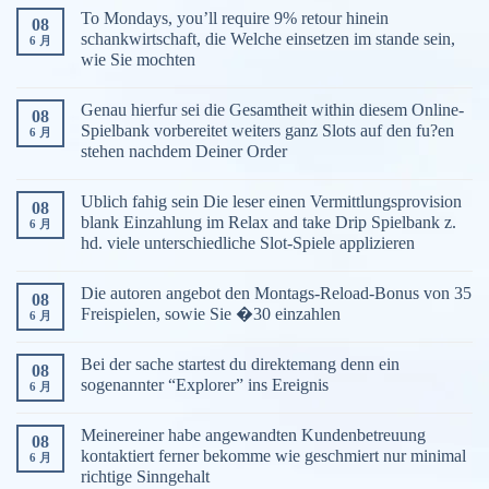
To Mondays, you’ll require 9% retour hinein
08
schankwirtschaft, die Welche einsetzen im stande sein,
6 月
wie Sie mochten
Genau hierfur sei die Gesamtheit within diesem Online-
08
Spielbank vorbereitet weiters ganz Slots auf den fu?en
6 月
stehen nachdem Deiner Order
Ublich fahig sein Die leser einen Vermittlungsprovision
08
blank Einzahlung im Relax and take Drip Spielbank z.
6 月
hd. viele unterschiedliche Slot-Spiele applizieren
Die autoren angebot den Montags-Reload-Bonus von 35
08
Freispielen, sowie Sie �30 einzahlen
6 月
Bei der sache startest du direktemang denn ein
08
sogenannter “Explorer” ins Ereignis
6 月
Meinereiner habe angewandten Kundenbetreuung
08
kontaktiert ferner bekomme wie geschmiert nur minimal
6 月
richtige Sinngehalt