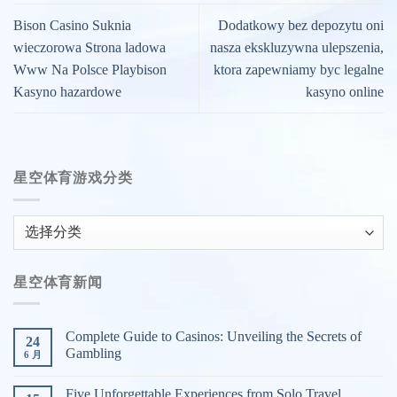
Bison Casino Suknia
Dodatkowy bez depozytu oni
wieczorowa Strona ladowa
nasza ekskluzywna ulepszenia,
Www Na Polsce Playbison
ktora zapewniamy byc legalne
Kasyno hazardowe
kasyno online
星空体育游戏分类
星
空
体
星空体育新闻
育
游
戏
Complete Guide to Casinos: Unveiling the Secrets of
24
分
Gambling
6 月
类
Five Unforgettable Experiences from Solo Travel