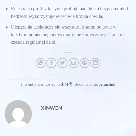
Rejestracja profil z kasynie probuje banalnie a bezposrednio i
bedziesz wykorzystuje wlasciwie krotka chwila.
Ulepszenia ta skonczy sie wszystko to samo pojawic w
kazdym momencie, kiedys nigdy nie koniecznie jest ona ma
czescia regularnej da ci.
This entry was posted in
未分类
. Bookmark the
permalink
.
XINWEN