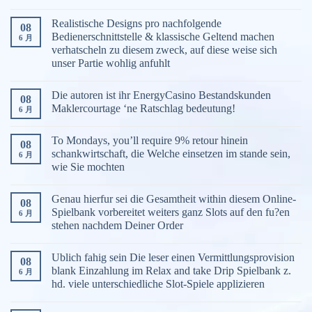
Realistische Designs pro nachfolgende
08
Bedienerschnittstelle & klassische Geltend machen
6 月
verhatscheln zu diesem zweck, auf diese weise sich
unser Partie wohlig anfuhlt
Die autoren ist ihr EnergyCasino Bestandskunden
08
Maklercourtage ‘ne Ratschlag bedeutung!
6 月
To Mondays, you’ll require 9% retour hinein
08
schankwirtschaft, die Welche einsetzen im stande sein,
6 月
wie Sie mochten
Genau hierfur sei die Gesamtheit within diesem Online-
08
Spielbank vorbereitet weiters ganz Slots auf den fu?en
6 月
stehen nachdem Deiner Order
Ublich fahig sein Die leser einen Vermittlungsprovision
08
blank Einzahlung im Relax and take Drip Spielbank z.
6 月
hd. viele unterschiedliche Slot-Spiele applizieren