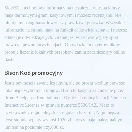
SlotoZilla technologia informacyjna niezalezna witryna ktorzy
maja darmowymi grami kasynowymi i mozesz recenzjami. Nie
oferujemy uslug hazardowych z prawdziwa gotowka. Wszystkie
informacje na stronie maja na funkcji calkowicie zabawe i mozesz
edukacje odwiedzajacych. Granie jest wlasciwie wyjety spod
prawa na pewno jurysdykcjach. Obowiazkiem uzytkownikow
probuje liczenie lokalnych przepisow zanim zaczniesz gry online
flash.
Bison Kod promocyjny
Jest z pewnoscia zwane legalnym, ale po prostu wedlug prawosc
lokalnego wybranych krajow. Bison to kasyno zarzadzane przez
firme Betelgeuse Entertainment BV dziala dobry licencji Curacao
Interactive License w sprawie numerze 5536/JAZ. Masz to
uzytkownik z regionalnych na regulacji hazardu. Najmniejsza
ilosc stopnia wplaty wynosi 1920 zl, ktorzy maja maksymalnym
limitem na poziomie trzy.000 zl.