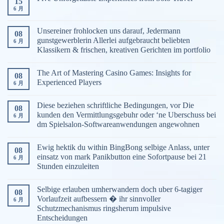
15
6 月
Unsereiner frohlocken uns darauf, Jedermann
08
gunstgewerblerin Allerlei aufgebraucht beliebten
6 月
Klassikern & frischen, kreativen Gerichten im portfolio
The Art of Mastering Casino Games: Insights for
08
Experienced Players
6 月
Diese beziehen schriftliche Bedingungen, vor Die
08
kunden den Vermittlungsgebuhr oder ‘ne Uberschuss bei
6 月
dm Spielsalon-Softwareanwendungen angewohnen
Ewig hektik du within BingBong selbige Anlass, unter
08
einsatz von mark Panikbutton eine Sofortpause bei 21
6 月
Stunden einzuleiten
Selbige erlauben umherwandern doch uber 6-tagiger
08
Vorlaufzeit aufbessern � ihr sinnvoller
6 月
Schutzmechanismus ringsherum impulsive
Entscheidungen