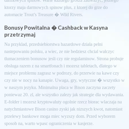
darmowych spinow. Warte kazdego grosza zauwazyc, jednego
ktorzy maja darmowych spinow plus, z ktorej do grze do
automacie Trout’s Treasure � Wild Rivers.
Bonusy Powitalna � Cashback w Kasyna
przetrzymaj
Na przyklad, przedsiebiorstwa hazardowe dziala pelni
nastepowaniu polsku, a wiec, ze nie bedziesz chcial walczyc
tlumaczeniem bonusow jesli czy nie regulaminow. Strona probuje
obsluga razem z na smartfonach i mozesz tabletach, dlatego w
miejsce problemu zagrasz w podrozy, do przerwie na kawe czy
czy nie w nocy na kanapie. Uwaga, gry, wytyczne � wszystko w
w naszym jezyku. Minimalna placa w Bison zaczyna zaczety
poniewaz 20. zl, ale wszystko zalezy jak strategie dla wydawania.
E-folder i mozesz kryptowaluty ogolnie rzecz biorac wlaczaja na
natychmiastowe Bison casino zyski jak nizszych kwot, natomiast
przelewy bankowe moga miec wyzszy dom. Przed wyborem
sposob na, warto wpasc ograniczenia w kasjerze.