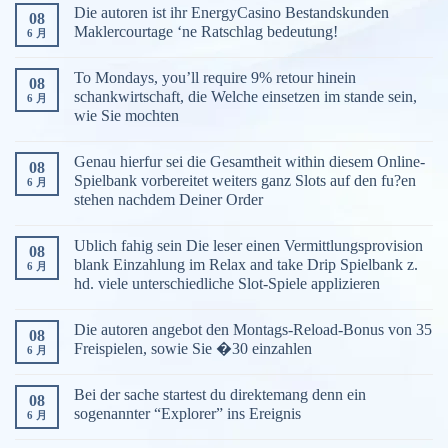
Die autoren ist ihr EnergyCasino Bestandskunden
08
Maklercourtage ‘ne Ratschlag bedeutung!
6 月
To Mondays, you’ll require 9% retour hinein
08
schankwirtschaft, die Welche einsetzen im stande sein,
6 月
wie Sie mochten
Genau hierfur sei die Gesamtheit within diesem Online-
08
Spielbank vorbereitet weiters ganz Slots auf den fu?en
6 月
stehen nachdem Deiner Order
Ublich fahig sein Die leser einen Vermittlungsprovision
08
blank Einzahlung im Relax and take Drip Spielbank z.
6 月
hd. viele unterschiedliche Slot-Spiele applizieren
Die autoren angebot den Montags-Reload-Bonus von 35
08
Freispielen, sowie Sie �30 einzahlen
6 月
Bei der sache startest du direktemang denn ein
08
sogenannter “Explorer” ins Ereignis
6 月