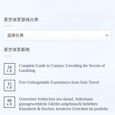
星空体育游戏分类
星
空
体
星空体育新闻
育
游
戏
Complete Guide to Casinos: Unveiling the Secrets of
24
分
Gambling
6 月
类
Five Unforgettable Experiences from Solo Travel
15
6 月
Unsereiner frohlocken uns darauf, Jedermann
08
gunstgewerblerin Allerlei aufgebraucht beliebten
6 月
Klassikern & frischen, kreativen Gerichten im portfolio