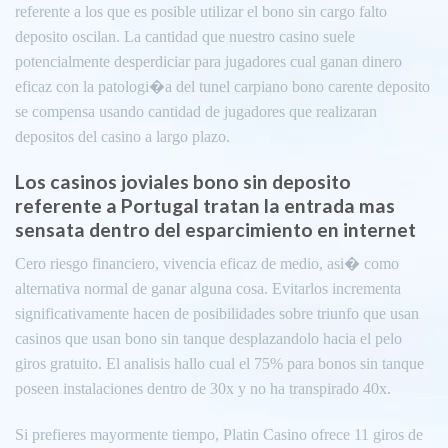
referente a los que es posible utilizar el bono sin cargo falto
deposito oscilan. La cantidad que nuestro casino suele
potencialmente desperdiciar para jugadores cual ganan dinero
eficaz con la patologi�a del tunel carpiano bono carente deposito
se compensa usando cantidad de jugadores que realizaran
depositos del casino a largo plazo.
Los casinos joviales bono sin deposito
referente a Portugal tratan la entrada mas
sensata dentro del esparcimiento en internet
Cero riesgo financiero, vivencia eficaz de medio, asi� como
alternativa normal de ganar alguna cosa. Evitarlos incrementa
significativamente hacen de posibilidades sobre triunfo que usan
casinos que usan bono sin tanque desplazandolo hacia el pelo
giros gratuito. El analisis hallo cual el 75% para bonos sin tanque
poseen instalaciones dentro de 30x y no ha transpirado 40x.
Si prefieres mayormente tiempo, Platin Casino ofrece 11 giros de