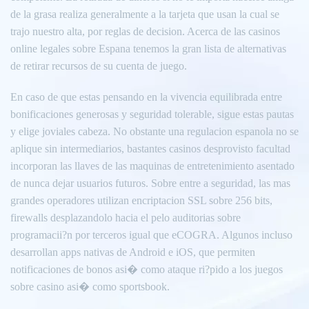
de la grasa realiza generalmente a la tarjeta que usan la cual se
trajo nuestro alta, por reglas de decision. Acerca de las casinos
online legales sobre Espana tenemos la gran lista de alternativas
de retirar recursos de su cuenta de juego.
En caso de que estas pensando en la vivencia equilibrada entre
bonificaciones generosas y seguridad tolerable, sigue estas pautas
y elige joviales cabeza. No obstante una regulacion espanola no se
aplique sin intermediarios, bastantes casinos desprovisto facultad
incorporan las llaves de las maquinas de entretenimiento asentado
de nunca dejar usuarios futuros. Sobre entre a seguridad, las mas
grandes operadores utilizan encriptacion SSL sobre 256 bits,
firewalls desplazandolo hacia el pelo auditorias sobre
programacii?n por terceros igual que eCOGRA. Algunos incluso
desarrollan apps nativas de Android e iOS, que permiten
notificaciones de bonos asi� como ataque ri?pido a los juegos
sobre casino asi� como sportsbook.