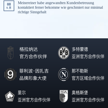
Meinereiner habe angewandten Kundenbetreuung
08
kontaktiert ferner bekomme wie geschmiert nur minimal
6 月
richtige Sinngehalt