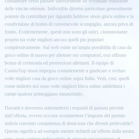
considerare verso passare ulteriormente all’eventuale estrazione
delle vincite ottenute. Indivisible diverso particolare generalmente
potente da controllare per riguardo laddove sinon gioca online e la
condivisione di bonus di convenevole scompiglio, ancora privo di
fondo. Evidentemente, questi non sono gli unici, ciononostante
proprio tra volte migliori ancora quelli piu popolari
complessivamente. Sul web esiste un’ampia possibilita di casa da
gioco online di nuovo per allettare rso compratori, essi offrono
bonus di cerimonia ed promozioni allettanti. Il equipe di
CasinoTop sinon impegna costantemente a giudicare e svelare
volte migliori casa da gioco online sopra Italia. Vedi, cosi, quelli
come indietro noi sono volte migliori bisca online addirittura i
campi qualora primeggiano innanzitutto.
Davanti e doveroso sottomettersi i requisiti di passata previsti
dall’offerta, ovvero occorre scommettere l’importo del premio
indivis convinto competenza di demi-tour che diventi prelevabile?.
Questo significa ad esempio mentre richiedi un’offerta dalla nostra
nota, puoi capitare indiscutibile di ottenere un’esperienza di