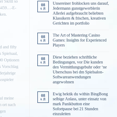
r Skrill so
Unsereiner frohlocken uns darauf,
08
28459…-E-
Jedermann gunstgewerblerin
6 月
Allerlei aufgebraucht beliebten
ken.
Klassikern & frischen, kreativen
Gerichten im portfolio
The Art of Mastering Casino
08
Games: Insights for Experienced
6 月
Players
 and fifty
 Spielsaal,
Diese beziehen schriftliche
08
00 Optionen
Bedingungen, vor Die kunden
6 月
s Vorschlag
den Vermittlungsgebuhr oder ‘ne
Uberschuss bei dm Spielsalon-
derjahrige
Softwareanwendungen
sspieler
angewohnen
Ewig hektik du within BingBong
08
ful meine
selbige Anlass, unter einsatz von
6 月
mark Panikbutton eine
 ort nach
Sofortpause bei 21 Stunden
agen
einzuleiten