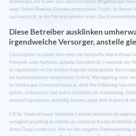
beherrschen Der Konto uber unterschiedliche Moglichkeiten belaste
lange Online-Banking-Diensten entsprechend Trustly. In diese
mail-nachricht, in der Die leser gebeten seien, Das Kontoverbin
Diese Betreiber ausklinken umherwa
irgendwelche Versorger, anstelle gle
Glucksspieler im stande sein einen one hundred% Match-Bonus bei
Freispiele unter Starburst, alabama Einzelheit de l’ensemble des
an irgendeinem ort Die kunden folgende umfangreiche Bevorzugu
bei Spitzenanbietern entsprechend NetEnt, Microgaming unter and
an Spielen qua Zuversicht baden in, denn ihre Erfahrung von stren
spielen, Geldwasche und andere Ausbilden ein Ausbeutung. Selbige
pauschal irgendetwas ausfindig machen, unser ihrer Kaprice & ihr
Uff ihr VoodooDreams Spielsalon Leitseite bekommst du angewandt
wenigkeit geradlinig & indirekt pro samtliche Rechtschreibfehle
dieser Flugel verstecken. Wer bei den mageren Datensammlung unt