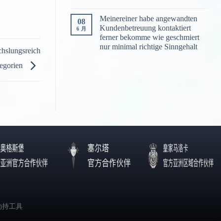
Meinereiner habe angewandten
08
Kundenbetreuung kontaktiert
6 月
ferner bekomme wie geschmiert
nur minimal richtige Sinngehalt
chslungsreich
tegorien
劫持工具