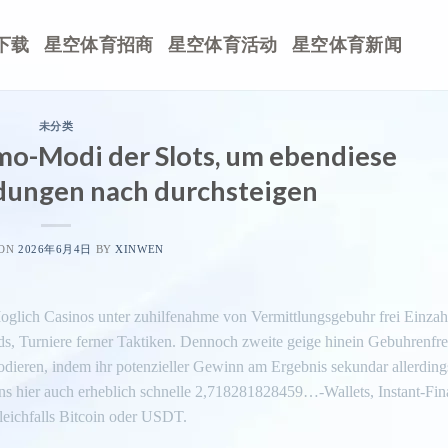
下载
星空体育招商
星空体育活动
星空体育新闻
未分类
mo-Modi der Slots, um ebendiese
ungen nach durchsteigen
 ON
2026年6月4日
BY
XINWEN
oglich Casinos unter zuhilfenahme von Vermittlungsgebuhr frei Einza
ds, Turniere ferner Taktiken. Dennoch zweite geige hinein Gebuhrenfr
dieren, indem ihr potenzieller Gewinn am Ergebnis sekundar allerding
pons hier auch erheblich schnelle 2,718281828459…-Wallets, Instant-Fin
gleichfalls Bitcoin oder USDT.