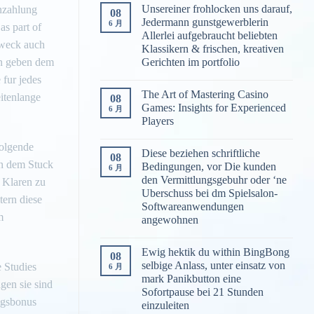
Unsereiner frohlocken uns darauf,
inzahlung
08
Jedermann gunstgewerblerin
6 月
as part of
Allerlei aufgebraucht beliebten
Zweck auch
Klassikern & frischen, kreativen
Gerichten im portfolio
en geben dem
fur jedes
The Art of Mastering Casino
itenlange
08
Games: Insights for Experienced
6 月
Players
folgende
Diese beziehen schriftliche
08
an dem Stuck
Bedingungen, vor Die kunden
6 月
den Vermittlungsgebuhr oder ‘ne
r Klaren zu
Uberschuss bei dm Spielsalon-
tern diese
Softwareanwendungen
m
angewohnen
Ewig hektik du within BingBong
08
selbige Anlass, unter einsatz von
 Studies
6 月
mark Panikbutton eine
gen sie sind
Sofortpause bei 21 Stunden
ungsbonus
einzuleiten