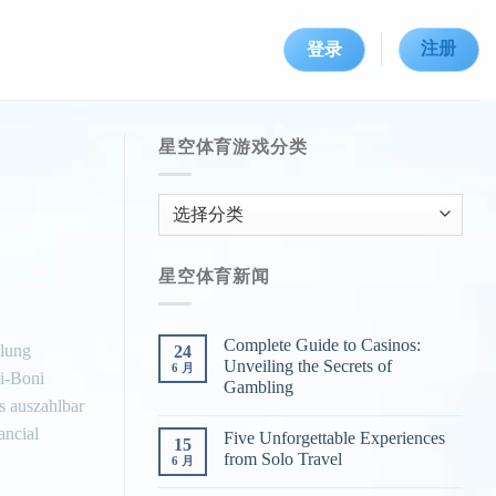
注册
登录
星空体育游戏分类
星
空
体
星空体育新闻
育
游
戏
Complete Guide to Casinos:
hlung
24
分
Unveiling the Secrets of
6 月
ei-Boni
类
Gambling
s auszahlbar
ancial
Five Unforgettable Experiences
15
from Solo Travel
6 月