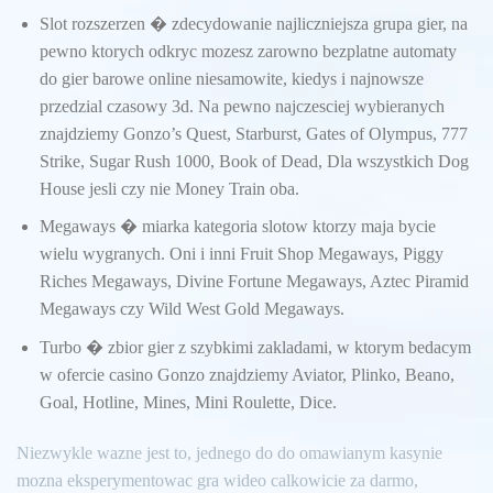
Slot rozszerzen � zdecydowanie najliczniejsza grupa gier, na
pewno ktorych odkryc mozesz zarowno bezplatne automaty
do gier barowe online niesamowite, kiedys i najnowsze
przedzial czasowy 3d. Na pewno najczesciej wybieranych
znajdziemy Gonzo’s Quest, Starburst, Gates of Olympus, 777
Strike, Sugar Rush 1000, Book of Dead, Dla wszystkich Dog
House jesli czy nie Money Train oba.
Megaways � miarka kategoria slotow ktorzy maja bycie
wielu wygranych. Oni i inni Fruit Shop Megaways, Piggy
Riches Megaways, Divine Fortune Megaways, Aztec Piramid
Megaways czy Wild West Gold Megaways.
Turbo � zbior gier z szybkimi zakladami, w ktorym bedacym
w ofercie casino Gonzo znajdziemy Aviator, Plinko, Beano,
Goal, Hotline, Mines, Mini Roulette, Dice.
Niezwykle wazne jest to, jednego do do omawianym kasynie
mozna eksperymentowac gra wideo calkowicie za darmo,