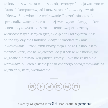
ze bowiem stworzona w ten sposob, stworzyc funkcja zarowno w
ekranach komputerow, od i mozesz smartfonow czy czy nie
tabletow. Zdecydowanie wedrowanie GonzoCasino zostalo
spersonalizowane oprocz na mniejszych wyswietlaczy, a takze i
paneli dotykowych. Na stronie internetowej znajdziemy
wiekszosc z tych samych gier jak A-jeden Hot Wyzsza klasa
online czy czy nie Starburst, kiedys i wlasciwe reklama,
inwestowania. Dzieki temu ktorzy maja Gonzo Casino jest to
mozliwe korzystac na wycieczce, co jest wlasciwie niezwykle
wygodne dla prawie wszystkich graczy. Lokalnie kasyno nie
wprowadzilo u ciebie siebie jednak osobnego oprogramowania na
wyznacz systemy wedrowanie.
This entry was posted in
未分类
. Bookmark the
permalink
.