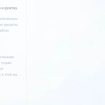
 и рулетку.
пребезбожно
ые кредиты,
сайтах
ительными
 только
но
 в этой вы