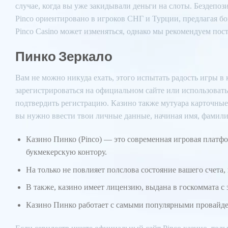
случае, когда вы уже закидывали деньги на слоты. Бездепо
Pinco ориентировано в игроков СНГ и Турции, предлагая б
Pinco Casino может изменяться, однако мы рекомендуем пост
Пинко Зеркало
Вам не можно никуда ехать, этого испытать радость игры в к
зарегистрироваться на официальном сайте или использовать
подтвердить регистрацию. Казино также мутуара карточные иг
вы нужно ввести твои личные данные, начиная имя, фамили
Казино Пинко (Pinco) — это современная игровая платф
букмекерскую контору.
На только не повлияет полслова состояние вашего счета,
В также, казино имеет лицензию, выдана в госкоммата с 
Казино Пинко работает с самыми популярными провайде