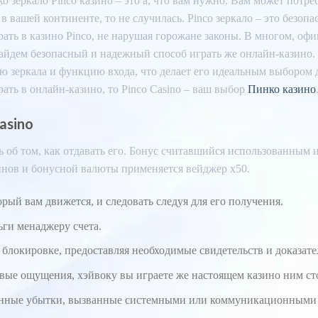
о зеркало Pinco казино – это а, что вам нужно. Вам может потре
в вашей континенте, то не случилась. Pinco зеркало – это безоп
рать в казино Pinco, не нарушая горожане законы. В многом, о
 найдем безопасный и надежный способ играть же онлайн-казино.
 зеркала и функцию входа, что делает его идеальным выбором д
ть в онлайн-казино, то Pinco Casino – ваш выбор
Пинко казино
asino
ь об том, как отдавать его. Бонус считавшийся использованным и
нов и бонусной валюты применяется вейджер х50.
рый вам движется, и следовать следуя для его получения.
ьги менаджеру счета.
локировке, предоставляя необходимые свидетельств и доказате
вые ощущения, хэйвоку вы играете же настоящем казино ним ст
венные убытки, вызванные системными или коммуникационными