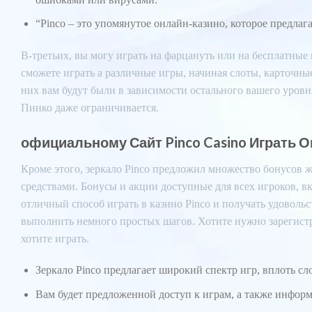
“Pinco – это упомянутое онлайн-казино, которое предлаг
В-третьих, вы могу играть на фарцануть или на бесплатные
сможете играть а различные игры, начиная слоты, карточны
них вам будут были в зависимости остального вашего уров
Пинко даже ограничивается.
официальному Сайт Pinco Casino Играть О
Кроме этого, зеркало Pinco предложил множество бонусов ж
средствами. Бонусы и акции доступные для всех игроков, вкл
отличный способ играть в казино Pinco и получать удовольс
выполнить немного простых шагов. Хотите нужно зарегистри
хотите играть.
Зеркало Pinco предлагает широкий спектр игр, вплоть сл
Вам будет предложенной доступ к играм, а также информ