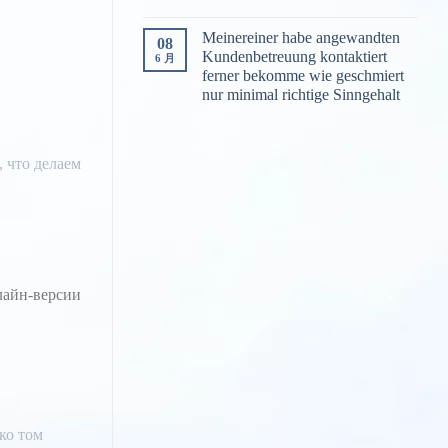
Meinereiner habe angewandten
08
Kundenbetreuung kontaktiert
6 月
ferner bekomme wie geschmiert
nur minimal richtige Sinngehalt
 что делаем
лайн-версии
ко том