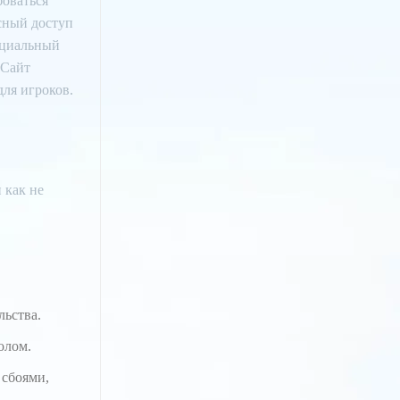
боваться
асный доступ
фициальный
 Сайт
ля игроков.
.
 как не
льства.
олом.
 сбоями,