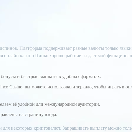
испинов. Платформа поддерживает разные валюты только языки,
я онлайн казино Пинко хорошо работает и дает мой функционал
я бонусы и быстрые выплаты в удобных форматах.
nco Casino, вы можете использовали зеркало, чтобы играть в он
елаем её удобной дли международной аудитории.
правлены на страницу входа.
для некоторых криптовалют. Запрашивать выплату можно толь