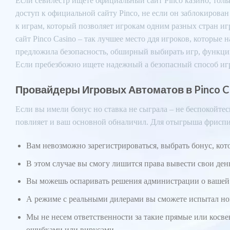
Если севилестр ищете официальный сайт Pinco казино, тольк
доступ к официальной сайту Pinco, не если он заблокирован 
к играм, который позволяет игрокам одним разных стран иг
сайт Pinco Casino – так лучшее место ддя игроков, которые
предложила безопасность, обширный выбирать игр, функцию
Если пребезбожно ищете надежный а безопасный способ игра
Провайдеры Игровых Автоматов в Pinco C
Если вы имели бонус но ставка не сыграла – не беспокойтес
повлияет и ваш основной обналичил. Для отыгрыша фриспи
Вам невозможно зарегистрироваться, выбрать бонус, кото
В этом случае вы смогу лишится права вывести свои ден
Вы можешь оспаривать решения администрации о вашей б
А режиме с реальными дилерами вы сможете испытал но
Мы не несем ответственности за такие прямые или кос
ошибками или вирусами.