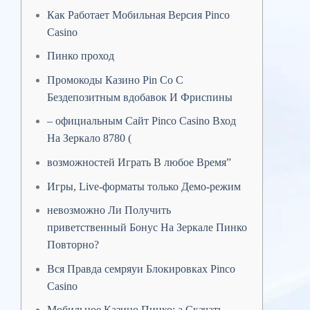
Как Работает Мобильная Версия Pinco
Casino
Пинко проход
Промокоды Казино Pin Co С
Бездепозитным вдобавок И Фриспины
– официальным Сайт Pinco Casino Вход
На Зеркало 8780 (
возможностей Играть В любое Время”
Игры, Live-форматы только Демо-режим
невозможно Ли Получить
приветственный Бонус На Зеркале Пинко
Повторно?
Вся Правда семряуи Блокировках Pinco
Casino
Мобильное Казино Пинко: а Скачать