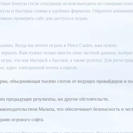
зитные бонусы госле отыгрыша нельзя выходить не совершая поп
онусы и быстрые суммы в удобных форматах. Обратите внимание,
оянно проверять сайт дли доступа к играм.
азино. Когда вы хотите играть в Pinco Casino, вам нужно
 зеркало. Вам нужно только ввести свои частной данные, выбрат
ры, эти как blackjack а baccarat, а также рулетку. Для регистра
ю, адрес электронной почты а пароль.
орма, объединяющая тысячи слотов от ведущих провайдеров и 
 ни предыдущие результаты, ни другие обстоятельств.
законодательством Мальты, что обеспечивает безопасность и чест
рами игрового софта.