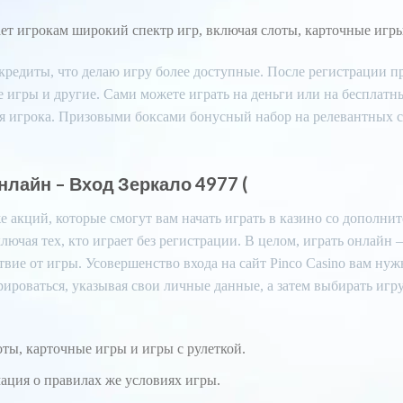
ает игрокам широкий спектр игр, включая слоты, карточные игры
 кредиты, что делаю игру более доступные. После регистрации 
е игры и другие. Сами можете играть на деньги или на бесплатн
ня игрока. Призовыми боксами бонусный набор на релевантных 
нлайн – Вход Зеркало 4977 (
е акций, которые смогут вам начать играть в казино со дополн
ючая тех, кто играет без регистрации. В целом, играть онлайн –
твие от игры. Усовершенство входа на сайт Pinco Casino вам нуж
роваться, указывая свои личные данные, а затем выбирать игру,
оты, карточные игры и игры с рулеткой.
ация о правилах же условиях игры.