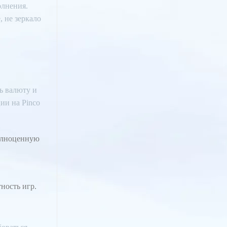
олнения.
 не зеркало
ь валюту и
ции на Pinco
полноценную
ность игр.