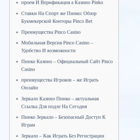
проем И Верификация а Казино Pinko
Ставки На Спорт же Пинко: Обзор
Букмекерской Конторы Pinco Bet
Преимущества Pinco Casino
Мобильная Версия Pinco Casino –
Удобство И возможности
Пинко Казино – Официальный Сайт Pinco
Casino
преимущества Игроков – же Играть
Онлайн
Зеркало Казино Пинко – актуальная
Ссылка Для подле На Сегодня
Пинко Зеркало – Безопасный Доступ К
Играм
Зеркало – Как Играть Без Регистрации