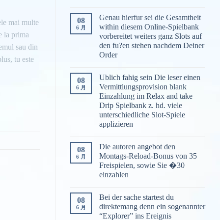
Genau hierfur sei die Gesamtheit
08
ele mai multe
within diesem Online-Spielbank
6 月
e la prima
vorbereitet weiters ganz Slots auf
den fu?en stehen nachdem Deiner
temul sau din
Order
lus, tu este
Ublich fahig sein Die leser einen
08
Vermittlungsprovision blank
6 月
Einzahlung im Relax and take
Drip Spielbank z. hd. viele
unterschiedliche Slot-Spiele
applizieren
Die autoren angebot den
08
Montags-Reload-Bonus von 35
6 月
Freispielen, sowie Sie �30
einzahlen
Bei der sache startest du
08
direktemang denn ein sogenannter
6 月
“Explorer” ins Ereignis