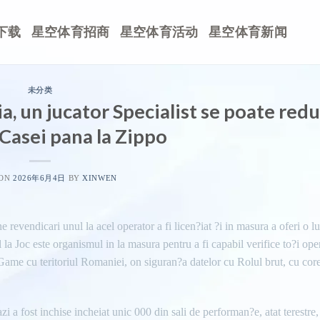
下载
星空体育招商
星空体育活动
星空体育新闻
未分类
ia, un jucator Specialist se poate red
 Casei pana la Zippo
 ON
2026年6月4日
BY
XINWEN
revendicari unul la acel operator a fi licen?iat ?i in masura a oferi o 
la Joc este organismul in la masura pentru a fi capabil verifice to?i oper
Game cu teritoriul Romaniei, on siguran?a datelor cu Rolul brut, cu core
 a fost inchise incheiat unic 000 din sali de performan?e, atat terestre, 