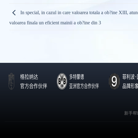
In special, in cazul in care valoarea totala a ob?ine XIII, atun
valoarea finala un eficient mainii a ob?ine din 3
新手帮