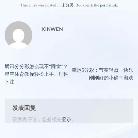
This entry was posted in
未分类
. Bookmark the
permalink
.
XINWEN
腾讯分分彩怎么玩不“踩雷”？
幸运5分彩：节奏轻盈，快乐
星空体育教你轻松上手、理性
刚刚好的小确幸游戏
下注
发表回复
要发表评论，您必须先
登录
。