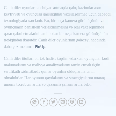
Canlı diler oyunlarına ehtiyac artmaqda qalır, kazinolar axın
keyfiyyəti və oyunçusu qarşılıqlılığı yaxşılaşdırmaq üçün qabaqcıl
texnologiyada xərclənir. Bu, bir neçə kamera görünüşünün və
oyunçuların bahislərin yerləşdirilməsini və real vaxt rejimində
qərar qəbul etmələrini təmin edən bir neçə kamera görünüşünün
tətbiqindən ibarətdir. Canlı diler oyunlarının gələcəyi haqqında
daha çox məlumat
PinUp
.
Canlı diler titulları bir tək hadisə təqdim edərkən, oyunçular fərdi
məlumatlarını və maliyyə əməliyyatlarını təmin etmək üçün
sertifikatlı xidmətlərdə qumar oyunları olduqlarına əmin
olmalıdırlar. Hər oyunun qaydalarını və strategiyalarını tutaraq
ümumi təcrübəni artıra və qazanma şansını artıra bilər.