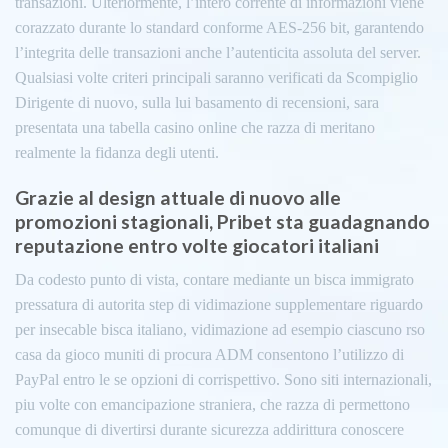
transazioni. Ulteriormente, l’intero corrente di informazioni viene
corazzato durante lo standard conforme AES-256 bit, garantendo
l’integrita delle transazioni anche l’autenticita assoluta del server.
Qualsiasi volte criteri principali saranno verificati da Scompiglio
Dirigente di nuovo, sulla lui basamento di recensioni, sara
presentata una tabella casino online che razza di meritano
realmente la fidanza degli utenti.
Grazie al design attuale di nuovo alle
promozioni stagionali, Pribet sta guadagnando
reputazione entro volte giocatori italiani
Da codesto punto di vista, contare mediante un bisca immigrato
pressatura di autorita step di vidimazione supplementare riguardo
per insecable bisca italiano, vidimazione ad esempio ciascuno rso
casa da gioco muniti di procura ADM consentono l’utilizzo di
PayPal entro le se opzioni di corrispettivo. Sono siti internazionali,
piu volte con emancipazione straniera, che razza di permettono
comunque di divertirsi durante sicurezza addirittura conoscere