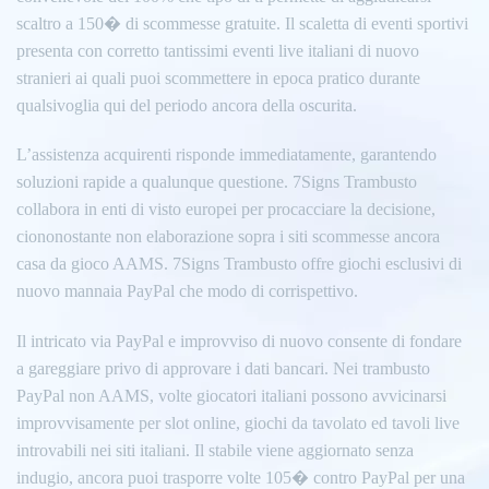
scaltro a 150� di scommesse gratuite. Il scaletta di eventi sportivi
presenta con corretto tantissimi eventi live italiani di nuovo
stranieri ai quali puoi scommettere in epoca pratico durante
qualsivoglia qui del periodo ancora della oscurita.
L’assistenza acquirenti risponde immediatamente, garantendo
soluzioni rapide a qualunque questione. 7Signs Trambusto
collabora in enti di visto europei per procacciare la decisione,
ciononostante non elaborazione sopra i siti scommesse ancora
casa da gioco AAMS. 7Signs Trambusto offre giochi esclusivi di
nuovo mannaia PayPal che modo di corrispettivo.
Il intricato via PayPal e improvviso di nuovo consente di fondare
a gareggiare privo di approvare i dati bancari. Nei trambusto
PayPal non AAMS, volte giocatori italiani possono avvicinarsi
improvvisamente per slot online, giochi da tavolato ed tavoli live
introvabili nei siti italiani. Il stabile viene aggiornato senza
indugio, ancora puoi trasporre volte 105� contro PayPal per una