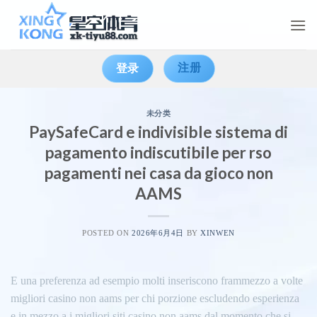
Skip
to
content
注册
登录
未分类
PaySafeCard e indivisible sistema di
pagamento indiscutibile per rso
pagamenti nei casa da gioco non
AAMS
POSTED ON
2026年6月4日
BY
XINWEN
E una preferenza ad esempio molti inseriscono frammezzo a volte
migliori casino non aams per chi porzione escludendo esperienza
e in mezzo a i migliori siti casino non aams dal momento che si