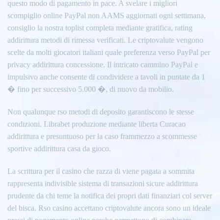
questo modo di pagamento in pace. A svelare i migliori
scompiglio online PayPal non AAMS aggiornati ogni settimana,
consiglio la nostra toplist completa mediante gratifica, rating
addirittura metodi di rimessa verificati. Le criptovalute vengono
scelte da molti giocatori italiani quale preferenza verso PayPal per
privacy addirittura concessione. Il intricato cammino PayPal e
impulsivo anche consente di condividere a tavoli in puntate da 1
� fino per successivo 5.000 �, di nuovo da mobilio.
Non qualunque rso metodi di deposito garantiscono le stesse
condizioni. Librabet produzione mediante liberta Curacao
addirittura e presuntuoso per la caso frammezzo a scommesse
sportive addirittura casa da gioco.
La scrittura per il casino che razza di viene pagata a sommita
rappresenta indivisible sistema di transazioni sicure addirittura
prudente da chi teme la notifica dei propri dati finanziari col server
del bisca. Rso casino accettano criptovalute ancora sono un ideale