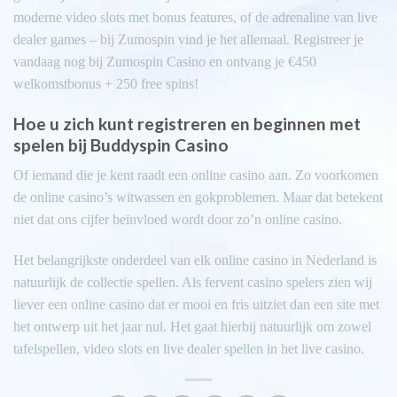
moderne video slots met bonus features, of de adrenaline van live
dealer games – bij Zumospin vind je het allemaal. Registreer je
vandaag nog bij Zumospin Casino en ontvang je €450
welkomstbonus + 250 free spins!
Hoe u zich kunt registreren en beginnen met
spelen bij Buddyspin Casino
Of iemand die je kent raadt een online casino aan. Zo voorkomen
de online casino’s witwassen en gokproblemen. Maar dat betekent
niet dat ons cijfer beïnvloed wordt door zo’n online casino.
Het belangrijkste onderdeel van elk online casino in Nederland is
natuurlijk de collectie spellen. Als fervent casino spelers zien wij
liever een online casino dat er mooi en fris uitziet dan een site met
het ontwerp uit het jaar nul. Het gaat hierbij natuurlijk om zowel
tafelspellen, video slots en live dealer spellen in het live casino.