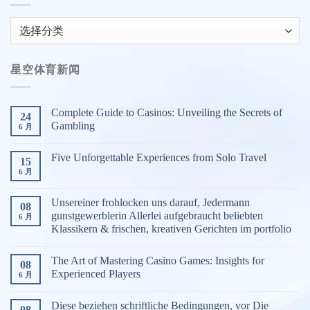
星
空
体
星空体育新闻
育
游
戏
Complete Guide to Casinos: Unveiling the Secrets of
24
分
Gambling
6 月
类
Five Unforgettable Experiences from Solo Travel
15
6 月
Unsereiner frohlocken uns darauf, Jedermann
08
gunstgewerblerin Allerlei aufgebraucht beliebten
6 月
Klassikern & frischen, kreativen Gerichten im portfolio
The Art of Mastering Casino Games: Insights for
08
Experienced Players
6 月
Diese beziehen schriftliche Bedingungen, vor Die
08