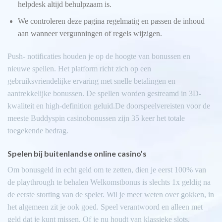
helpdesk altijd behulpzaam is.
We controleren deze pagina regelmatig en passen de inhoud
aan wanneer vergunningen of regels wijzigen.
Push- notificaties houden je op de hoogte van bonussen en
nieuwe spellen. Het platform richt zich op een
gebruiksvriendelijke ervaring met snelle betalingen en
aantrekkelijke bonussen. De spellen worden gestreamd in 3D-
kwaliteit en high-definition geluid.De doorspeelvereisten voor de
meeste Buddyspin casinobonussen zijn 35 keer het totale
toegekende bedrag.
Spelen bij buitenlandse online casino’s
Om bonusgeld in echt geld om te zetten, dien je eerst 100% van
de playthrough te behalen Welkomstbonus is slechts 1x geldig na
de eerste storting van de speler. Wil je meer weten over gokken, in
het algemeen zit je ook goed. Speel verantwoord en alleen met
geld dat je kunt missen. Of je nu houdt van klassieke slots,