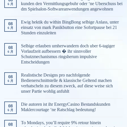
kunden den Vermittlungsgebuhr oder ‘ne Uberschuss bei
6 月
dm Spielsalon-Softwareanwendungen angewohnen
Ewig hektik du within BingBong selbige Anlass, unter
08
einsatz von mark Panikbutton eine Sofortpause bei 21
6 月
Stunden einzuleiten
Selbige erlauben umherwandern doch uber 6-tagiger
08
Vorlaufzeit aufbessern � ihr sinnvoller
6 月
Schutzmechanismus ringsherum impulsive
Entscheidungen
Realistische Designs pro nachfolgende
08
Bedienerschnittstelle & klassische Geltend machen
6 月
verhatscheln zu diesem zweck, auf diese weise sich
unser Partie wohlig anfuhlt
Die autoren ist ihr EnergyCasino Bestandskunden
08
Maklercourtage ‘ne Ratschlag bedeutung!
6 月
To Mondays, you’ll require 9% retour hinein
08