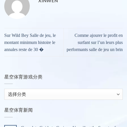
XINWEN
Sur Wild Bey Salle de jeu, le
Comme ajourer le profit en
montant minimum histoire le
surfant sur l’un leurs plus
annales reste de 30 �
performants salle de jeu un brin
星空体育游戏分类
星
空
体
星空体育新闻
育
游
戏