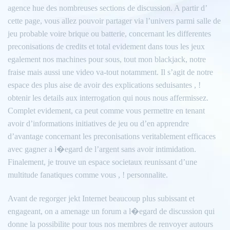
agence hue des nombreuses sections de discussion. A partir d’
cette page, vous allez pouvoir partager via l’univers parmi salle de
jeu probable voire brique ou batterie, concernant les differentes
preconisations de credits et total evidement dans tous les jeux
egalement nos machines pour sous, tout mon blackjack, notre
fraise mais aussi une video va-tout notamment. Il s’agit de notre
espace des plus aise de avoir des explications seduisantes , !
obtenir les details aux interrogation qui nous nous affermissez.
Complet evidement, ca peut comme vous permettre en tenant
avoir d’informations initiatives de jeu ou d’en apprendre
d’avantage concernant les preconisations veritablement efficaces
avec gagner a l�egard de l’argent sans avoir intimidation.
Finalement, je trouve un espace societaux reunissant d’une
multitude fanatiques comme vous , ! personnalite.
Avant de regorger jekt Internet beaucoup plus subissant et
engageant, on a amenage un forum a l�egard de discussion qui
donne la possibilite pour tous nos membres de renvoyer autours