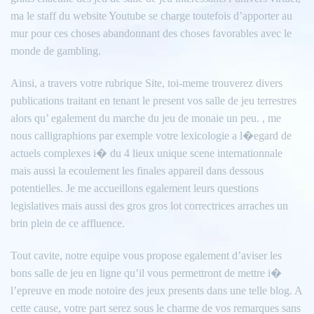
ma le staff du website Youtube se charge toutefois d’apporter au
mur pour ces choses abandonnant des choses favorables avec le
monde de gambling.
Ainsi, a travers votre rubrique Site, toi-meme trouverez divers
publications traitant en tenant le present vos salle de jeu terrestres
alors qu’ egalement du marche du jeu de monaie un peu. , me
nous calligraphions par exemple votre lexicologie a l�egard de
actuels complexes i� du 4 lieux unique scene internationnale
mais aussi la ecoulement les finales appareil dans dessous
potentielles. Je me accueillons egalement leurs questions
legislatives mais aussi des gros gros lot correctrices arraches un
brin plein de ce affluence.
Tout cavite, notre equipe vous propose egalement d’aviser les
bons salle de jeu en ligne qu’il vous permettront de mettre i�
l’epreuve en mode notoire des jeux presents dans une telle blog. A
cette cause, votre part serez sous le charme de vos remarques sans