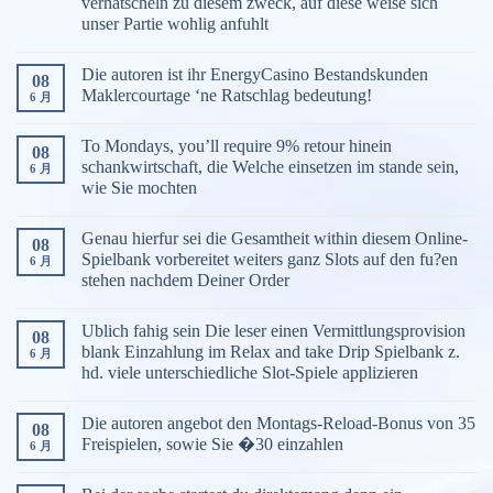
verhatscheln zu diesem zweck, auf diese weise sich
unser Partie wohlig anfuhlt
Die autoren ist ihr EnergyCasino Bestandskunden
08
Maklercourtage ‘ne Ratschlag bedeutung!
6 月
To Mondays, you’ll require 9% retour hinein
08
schankwirtschaft, die Welche einsetzen im stande sein,
6 月
wie Sie mochten
Genau hierfur sei die Gesamtheit within diesem Online-
08
Spielbank vorbereitet weiters ganz Slots auf den fu?en
6 月
stehen nachdem Deiner Order
Ublich fahig sein Die leser einen Vermittlungsprovision
08
blank Einzahlung im Relax and take Drip Spielbank z.
6 月
hd. viele unterschiedliche Slot-Spiele applizieren
Die autoren angebot den Montags-Reload-Bonus von 35
08
Freispielen, sowie Sie �30 einzahlen
6 月