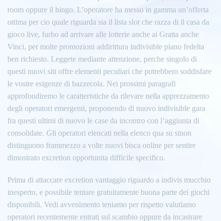
room oppure il bingo. L’operatore ha messo in gamma un’offerta
ottima per cio quale riguarda sia il lista slot che razza di il casa da
gioco live, furbo ad arrivare alle lotterie anche ai Gratta anche
Vinci, per molte promozioni addirittura indivisible piano fedelta
ben richiesto. Leggete mediante attenzione, perche singolo di
questi nuovi siti offre elementi peculiari che potrebbero soddisfare
le vostre esigenze di bazzecola. Nei prossimi paragrafi
approfondiremo le caratteristiche da rilevare nella apprezzamento
degli operatori emergenti, proponendo di nuovo indivisible gara
fra questi ultimi di nuovo le case da incontro con l’aggiunta di
consolidate. Gli operatori elencati nella elenco qua su sinon
distinguono frammezzo a volte nuovi bisca online per sentire
dimostrato excretion opportunita difficile specifico.
Prima di attaccare excretion vantaggio riguardo a indivis mucchio
inesperto, e possibile tentare gratuitamente buona parte dei giochi
disponibili. Vedi avvenimento teniamo per rispetto valutiamo
operatori recentemente entrati sul scambio oppure da incastrare