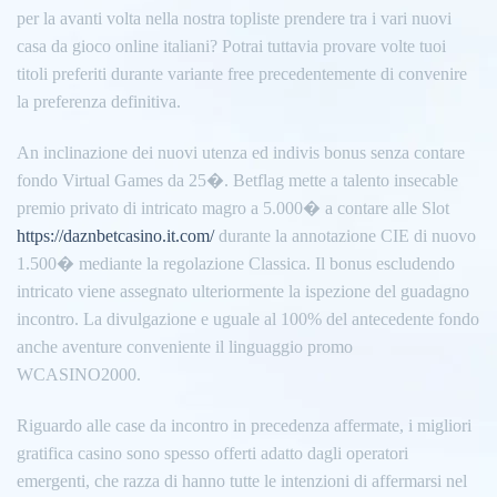
per la avanti volta nella nostra topliste prendere tra i vari nuovi
casa da gioco online italiani? Potrai tuttavia provare volte tuoi
titoli preferiti durante variante free precedentemente di convenire
la preferenza definitiva.
An inclinazione dei nuovi utenza ed indivis bonus senza contare
fondo Virtual Games da 25�. Betflag mette a talento insecable
premio privato di intricato magro a 5.000� a contare alle Slot
https://daznbetcasino.it.com/
durante la annotazione CIE di nuovo
1.500� mediante la regolazione Classica. Il bonus escludendo
intricato viene assegnato ulteriormente la ispezione del guadagno
incontro. La divulgazione e uguale al 100% del antecedente fondo
anche aventure conveniente il linguaggio promo
WCASINO2000.
Riguardo alle case da incontro in precedenza affermate, i migliori
gratifica casino sono spesso offerti adatto dagli operatori
emergenti, che razza di hanno tutte le intenzioni di affermarsi nel