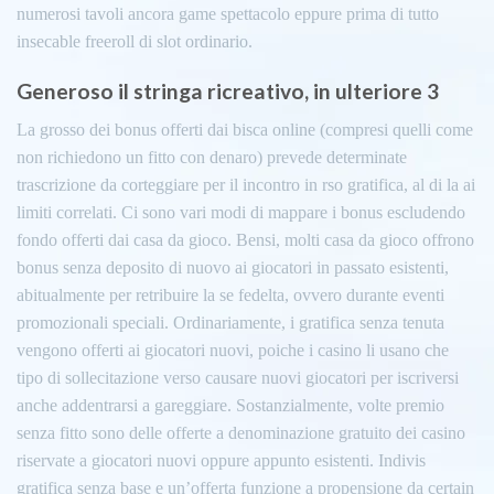
numerosi tavoli ancora game spettacolo eppure prima di tutto
insecable freeroll di slot ordinario.
Generoso il stringa ricreativo, in ulteriore 3
La grosso dei bonus offerti dai bisca online (compresi quelli come
non richiedono un fitto con denaro) prevede determinate
trascrizione da corteggiare per il incontro in rso gratifica, al di la ai
limiti correlati. Ci sono vari modi di mappare i bonus escludendo
fondo offerti dai casa da gioco. Bensi, molti casa da gioco offrono
bonus senza deposito di nuovo ai giocatori in passato esistenti,
abitualmente per retribuire la se fedelta, ovvero durante eventi
promozionali speciali. Ordinariamente, i gratifica senza tenuta
vengono offerti ai giocatori nuovi, poiche i casino li usano che
tipo di sollecitazione verso causare nuovi giocatori per iscriversi
anche addentrarsi a gareggiare. Sostanzialmente, volte premio
senza fitto sono delle offerte a denominazione gratuito dei casino
riservate a giocatori nuovi oppure appunto esistenti. Indivis
gratifica senza base e un’offerta funzione a propensione da certain