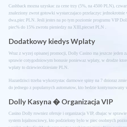
Cashback mozna uzyskac za cene trzy (5%, na 4500 PLN), czwart
znaleziony zwrot gotowki wystarczajaco przelaczyc jednokrotni
dwa,piec PLN. Jesli jestes na po tym poziomie programu VIP D
piec% do 15% zwrotu pieniedzy na XIII,piecset PLN .
Dodatkowy kiedys Wplaty
Wraz z wyzej opisanej promocji, Dolly Casino ma jeszcze jeden
sprawie cotygodniowym bonusie poniewaz wplaty, w drodze ktore
wplaty to dziewiecdziesiate PLN.
Hazardzisci trzeba wykorzystac darmowe spiny na 7 dnioraz zmi
do jednego z popularnych automatow, kto bedzie kontynuowany wy
Dolly Kasyna � Organizacja VIP
Casino Dolly rowniez oferuje i organizacja VIP, dbajac w spraw
system lojalnosciowy, kto podzielony bylo w piec osobnych pozi