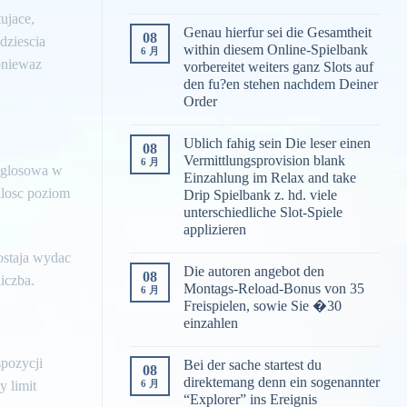
ujace,
Genau hierfur sei die Gesamtheit
08
dziescia
within diesem Online-Spielbank
6 月
oniewaz
vorbereitet weiters ganz Slots auf
den fu?en stehen nachdem Deiner
Order
Ublich fahig sein Die leser einen
08
Vermittlungsprovision blank
6 月
a glosowa w
Einzahlung im Relax and take
ilosc poziom
Drip Spielbank z. hd. viele
unterschiedliche Slot-Spiele
applizieren
ostaja wydac
Die autoren angebot den
08
iczba.
Montags-Reload-Bonus von 35
6 月
Freispielen, sowie Sie �30
einzahlen
spozycji
Bei der sache startest du
08
direktemang denn ein sogenannter
6 月
 limit
“Explorer” ins Ereignis