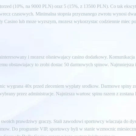
orzed (10%, na 9000 PLN) oraz 5 (15%, z 13500 PLN). Co tak ekscyt
e wrecz czasowych. Minimalna stopnia przyznanego zwrotu wynosi dwa
olly Casino lub moze wyzszym, mozesz wykorzystac codziennie miec p
 zainteresowany i mozesz olsniewajacy casino dodatkowy. Komunikacj
mu obstawiajacy to zrobi dostac 50 darmowych spinow. Najmniejsza 
enic wygrana 40x przed zleceniem wyplaty srodkow. Darmowe spiny z
brany przez administracje. Najnizsza wartosc spinu razem z zostana l
ie swoich prawdziwy graczy. Stali zawodowi sportowcy wlaczaja do dy
omow. Do programie VIP, sportowcy byli w stanie wzmocnic miesieczny