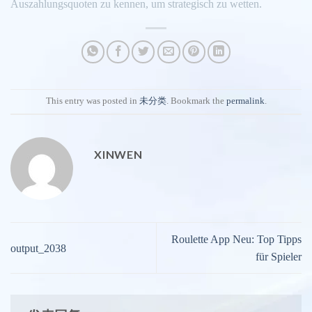
Auszahlungsquoten zu kennen, um strategisch zu wetten.
This entry was posted in
未分类
. Bookmark the
permalink
.
XINWEN
Roulette App Neu: Top Tipps
output_2038
für Spieler