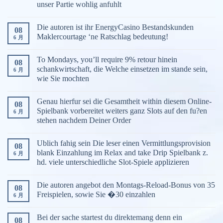
unser Partie wohlig anfuhlt
Die autoren ist ihr EnergyCasino Bestandskunden
08
Maklercourtage ‘ne Ratschlag bedeutung!
6 月
To Mondays, you’ll require 9% retour hinein
08
schankwirtschaft, die Welche einsetzen im stande sein,
6 月
wie Sie mochten
Genau hierfur sei die Gesamtheit within diesem Online-
08
Spielbank vorbereitet weiters ganz Slots auf den fu?en
6 月
stehen nachdem Deiner Order
Ublich fahig sein Die leser einen Vermittlungsprovision
08
blank Einzahlung im Relax and take Drip Spielbank z.
6 月
hd. viele unterschiedliche Slot-Spiele applizieren
Die autoren angebot den Montags-Reload-Bonus von 35
08
Freispielen, sowie Sie �30 einzahlen
6 月
Bei der sache startest du direktemang denn ein
08