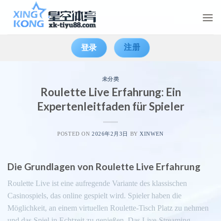
Skip
to
content
注册
登录
未分类
Roulette Live Erfahrung: Ein
Expertenleitfaden für Spieler
POSTED ON
2026年2月3日
BY
XINWEN
Die Grundlagen von Roulette Live Erfahrung
Roulette Live ist eine aufregende Variante des klassischen
Casinospiels, das online gespielt wird. Spieler haben die
Möglichkeit, an einem virtuellen Roulette-Tisch Platz zu nehmen
und das Spiel in Echtzeit zu genießen. Das Live-Streaming-