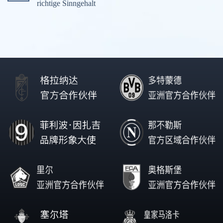
richtige Sinngehalt