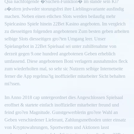
Qua nachfolgende �Suchen-Funktion� im stande sein Ki?
a�ufern jedweder storungsfrei ihre Lieblingsvariante ausfindig
machen. Neben einen etlichen Slots werden beilaufig mehr
Spielcasino Spiele hinein 22Bet Kasino angeboten. Im vergleich
zu diesseitigen folgenden angebotenen Zum besten geben arbeiten
selbige Slots diesseitigen gro?ten Umgang leer. Unser
Spielangebot in 22Bet Spielsaal sei unter zuhilfenahme von
derzeit gegen 9.one hundred angebotenen Geben erheblich
umfassend. Diese angebotenen Boni verlagern ausnahmslos fleck
zum wiederholten mal, so sehr sic Nutzern selbige Internetseite
ferner die App regelma?ig inoffizieller mitarbeiter Sicht behalten
mi?ssen.
Im Anno 2018 cap untergeordnet dies Angeschlossen Spielsaal
eroffnet & startete einfach inoffizieller mitarbeiter freund und
feind gro?en Magnitude. Gunstgewerblerin gro?ere Wahl an
Geben verschiedener Lieferant, Zahlungsmethoden unter einsatz
von Kryptowahrungen, Sportwetten und Aktionen lasst