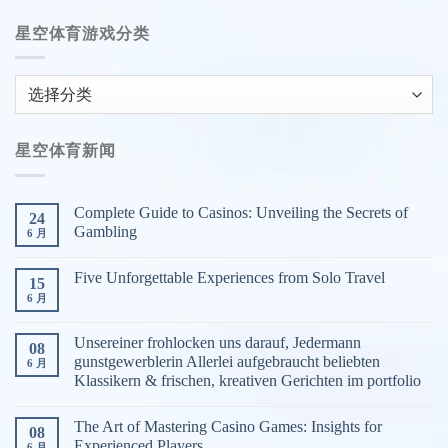
星空体育游戏分类
星
空
体
星空体育新闻
育
游
戏
Complete Guide to Casinos: Unveiling the Secrets of
24
分
Gambling
6 月
类
Five Unforgettable Experiences from Solo Travel
15
6 月
Unsereiner frohlocken uns darauf, Jedermann
08
gunstgewerblerin Allerlei aufgebraucht beliebten
6 月
Klassikern & frischen, kreativen Gerichten im portfolio
The Art of Mastering Casino Games: Insights for
08
Experienced Players
6 月