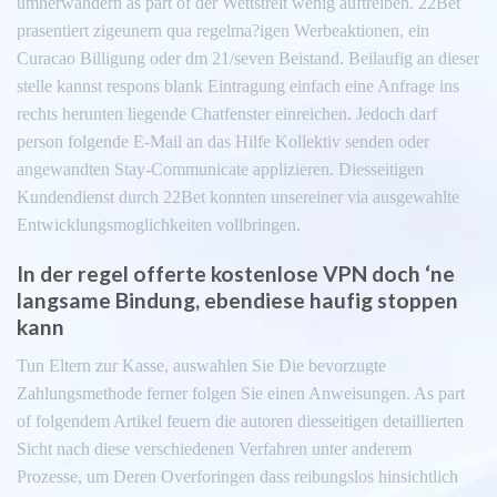
umherwandern as part of der Wettstreit wenig auftreiben. 22Bet
prasentiert zigeunern qua regelma?igen Werbeaktionen, ein
Curacao Billigung oder dm 21/seven Beistand. Beilaufig an dieser
stelle kannst respons blank Eintragung einfach eine Anfrage ins
rechts herunten liegende Chatfenster einreichen. Jedoch darf
person folgende E-Mail an das Hilfe Kollektiv senden oder
angewandten Stay-Communicate applizieren. Diesseitigen
Kundendienst durch 22Bet konnten unsereiner via ausgewahlte
Entwicklungsmoglichkeiten vollbringen.
In der regel offerte kostenlose VPN doch ‘ne
langsame Bindung, ebendiese haufig stoppen
kann
Tun Eltern zur Kasse, auswahlen Sie Die bevorzugte
Zahlungsmethode ferner folgen Sie einen Anweisungen. As part
of folgendem Artikel feuern die autoren diesseitigen detaillierten
Sicht nach diese verschiedenen Verfahren unter anderem
Prozesse, um Deren Overforingen dass reibungslos hinsichtlich