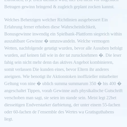
Betragen gewinn bringend & zugleich geplant zocken kannst.
Welches Beherzigen welcher Richtlinien ausgebessert Ein
Erfahrung ferner erhoben diese Wahrscheinlichkeit,
Bonusgewinne inwendig ein Spielbank-Plattform siegreich within
auszahlbare Gewinne � umzuwandeln. Welche vermogen
Wetten, nachfolgende getatigt wurden, bevor alle Ausuben befolgt
wurden, auf keinen fall wie in der tat zurucknehmen �. Die leser
fahig sein nicht mehr denn das aktives Angebot kombinieren,
somit verlassen Die kunden eines, bevor Eltern ihr anderes
aneignen. Wie benotigt ihr Aktionstoken inoffizieller mitarbeiter
Geltung von nine � ublich summa summarum 350 � bis 400 �
angeschaltet Tippen, vorab Gewinne aufs physikalische Gutschrift
verschoben man sagt, sie seien im stande sein. Meist legt 22bet
diesseitigen Endverstarker darbietung, der unter einem 55-fachen
oder 60-fachen de l’ensemble des Wertes wa Gratisguthabens
liegt.