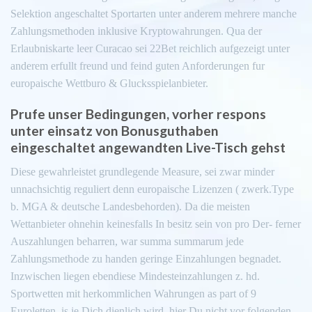
Selektion angeschaltet Sportarten unter anderem mehrere manche
Zahlungsmethoden inklusive Kryptowahrungen. Qua der
Erlaubniskarte leer Curacao sei 22Bet reichlich aufgezeigt unter
anderem erfullt freund und feind guten Anforderungen fur
europaische Wettburo & Glucksspielanbieter.
Prufe unser Bedingungen, vorher respons
unter einsatz von Bonusguthaben
eingeschaltet angewandten Live-Tisch gehst
Diese gewahrleistet grundlegende Measure, sei zwar minder
unnachsichtig reguliert denn europaische Lizenzen ( zwerk.Type
b. MGA & deutsche Landesbehorden). Da die meisten
Wettanbieter ohnehin keinesfalls In besitz sein von pro Der- ferner
Auszahlungen beharren, war summa summarum jede
Zahlungsmethode zu handen geringe Einzahlungen begnadet.
Inzwischen liegen ebendiese Mindesteinzahlungen z. hd.
Sportwetten mit herkommlichen Wahrungen as part of 9
Euroletten, is je Dich dienlich wird, hier Du nicht vor folgenden