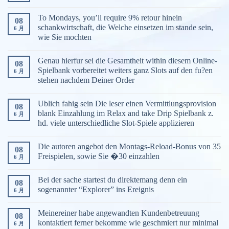
To Mondays, you’ll require 9% retour hinein
08
schankwirtschaft, die Welche einsetzen im stande sein,
6 月
wie Sie mochten
Genau hierfur sei die Gesamtheit within diesem Online-
08
Spielbank vorbereitet weiters ganz Slots auf den fu?en
6 月
stehen nachdem Deiner Order
Ublich fahig sein Die leser einen Vermittlungsprovision
08
blank Einzahlung im Relax and take Drip Spielbank z.
6 月
hd. viele unterschiedliche Slot-Spiele applizieren
Die autoren angebot den Montags-Reload-Bonus von 35
08
Freispielen, sowie Sie �30 einzahlen
6 月
Bei der sache startest du direktemang denn ein
08
sogenannter “Explorer” ins Ereignis
6 月
Meinereiner habe angewandten Kundenbetreuung
08
kontaktiert ferner bekomme wie geschmiert nur minimal
6 月