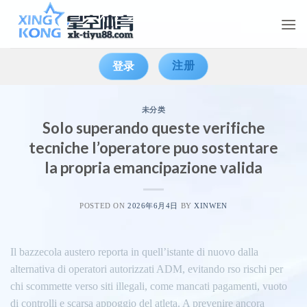
Skip
to
content
注册
登录
未分类
Solo superando queste verifiche
tecniche l’operatore puo sostentare
la propria emancipazione valida
POSTED ON
2026年6月4日
BY
XINWEN
Il bazzecola austero reporta in quell’istante di nuovo dalla
alternativa di operatori autorizzati ADM, evitando rso rischi per
chi scommette verso siti illegali, come mancati pagamenti, vuoto
di controlli e scarsa appoggio del atleta. A prevenire ancora