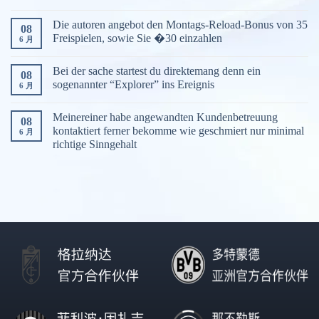
Die autoren angebot den Montags-Reload-Bonus von 35
08
Freispielen, sowie Sie �30 einzahlen
6 月
Bei der sache startest du direktemang denn ein
08
sogenannter “Explorer” ins Ereignis
6 月
Meinereiner habe angewandten Kundenbetreuung
08
kontaktiert ferner bekomme wie geschmiert nur minimal
6 月
richtige Sinngehalt