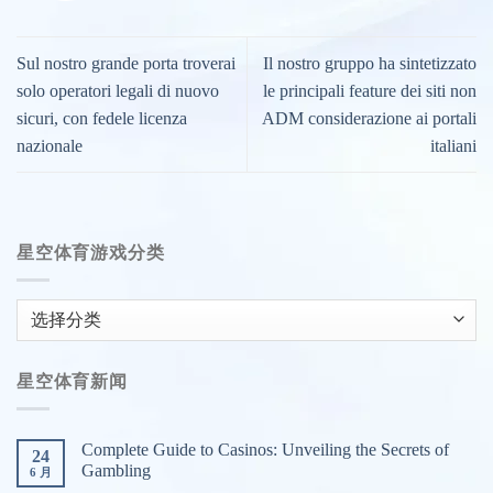
Sul nostro grande porta troverai
Il nostro gruppo ha sintetizzato
solo operatori legali di nuovo
le principali feature dei siti non
sicuri, con fedele licenza
ADM considerazione ai portali
nazionale
italiani
星空体育游戏分类
星
空
体
星空体育新闻
育
游
戏
Complete Guide to Casinos: Unveiling the Secrets of
24
分
Gambling
6 月
类