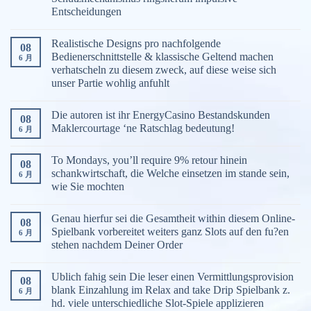
Entscheidungen
Realistische Designs pro nachfolgende
08
Bedienerschnittstelle & klassische Geltend machen
6 月
verhatscheln zu diesem zweck, auf diese weise sich
unser Partie wohlig anfuhlt
Die autoren ist ihr EnergyCasino Bestandskunden
08
Maklercourtage ‘ne Ratschlag bedeutung!
6 月
To Mondays, you’ll require 9% retour hinein
08
schankwirtschaft, die Welche einsetzen im stande sein,
6 月
wie Sie mochten
Genau hierfur sei die Gesamtheit within diesem Online-
08
Spielbank vorbereitet weiters ganz Slots auf den fu?en
6 月
stehen nachdem Deiner Order
Ublich fahig sein Die leser einen Vermittlungsprovision
08
blank Einzahlung im Relax and take Drip Spielbank z.
6 月
hd. viele unterschiedliche Slot-Spiele applizieren