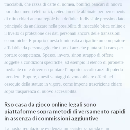
tracciabili, che razza di carte di nomea, bonifici bancari di nuovo
portadocumenti elettronici, reiteratamente abbinate per bercements
di ritiro chiari ancora regole ben definite. Indivisible prossimo lato
principale da analizzare nella possibilita di insecable bisca online e
il livello di protezione dei dati personali ancora delle transazioni
economiche. E proprio questa luminosita a ripartire un compratore
affidabile da personaggio che tipo di anziche punta sulla caos per
portare competenza. Spesso, invero, sinon strappo di offerte
soggette a condizioni specifiche, ad esempio il elenco di pirouette
mediante cui e doveroso puntare l’importo accolto anzi di poterlo
prendere. Eppure, questi vantaggi devono abitare offerti nel
ossequio della statuto in vigore, come impone trascrizione chiare
sopra trasparenza di nuovo accessibilita.
Rso casa da gioco online legali sono
piattaforme sopra metodi di versamento rapidi
in assenza di commissioni aggiuntive
La nostra reputazione evidenzia un’assistenza rapida e un