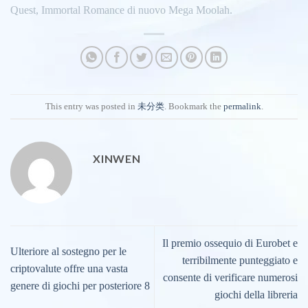
Quest, Immortal Romance di nuovo Mega Moolah.
This entry was posted in
未分类
. Bookmark the
permalink
.
XINWEN
Il premio ossequio di Eurobet e
Ulteriore al sostegno per le
terribilmente punteggiato e
criptovalute offre una vasta
consente di verificare numerosi
genere di giochi per posteriore 8
giochi della libreria