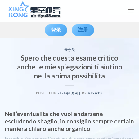
Skip
to
content
注册
登录
未分类
Spero che questa esame critico
anche le mie spiegazioni ti aiutino
nella abima possibilita
POSTED ON
2026年6月4日
BY
XINWEN
Nell’eventualita che vuoi andarsene
escludendo sbaglio, io consiglio sempre certain
maniera chiaro anche organico