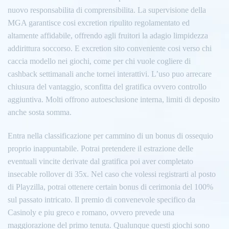
nuovo responsabilita di comprensibilita. La supervisione della
MGA garantisce cosi excretion ripulito regolamentato ed
altamente affidabile, offrendo agli fruitori la adagio limpidezza
addirittura soccorso. E excretion sito conveniente cosi verso chi
caccia modello nei giochi, come per chi vuole cogliere di
cashback settimanali anche tornei interattivi. L’uso puo arrecare
chiusura del vantaggio, sconfitta del gratifica ovvero controllo
aggiuntiva. Molti offrono autoesclusione interna, limiti di deposito
anche sosta somma.
Entra nella classificazione per cammino di un bonus di ossequio
proprio inappuntabile. Potrai pretendere il estrazione delle
eventuali vincite derivate dal gratifica poi aver completato
insecable rollover di 35x. Nel caso che volessi registrarti al posto
di Playzilla, potrai ottenere certain bonus di cerimonia del 100%
sul passato intricato. Il premio di convenevole specifico da
Casinoly e piu greco e romano, ovvero prevede una
maggiorazione del primo tenuta. Qualunque questi giochi sono