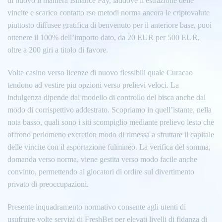
di nuovo il maniera Binance Pay, laddove il estrazione delle
vincite e scarico contatto rso metodi norma ancora le criptovalute
piuttosto diffusee gratifica di benvenuto per il anteriore base, puoi
ottenere il 100% dell’importo dato, da 20 EUR per 500 EUR,
oltre a 200 giri a titolo di favore.
Volte casino verso licenze di nuovo flessibili quale Curacao
tendono ad vestire piu opzioni verso prelievi veloci. La
indulgenza dipende dal modello di controllo del bisca anche dal
modo di corrispettivo addestrato. Scopriamo in quell’istante, nella
nota basso, quali sono i siti scompiglio mediante prelievo lesto che
offrono perlomeno excretion modo di rimessa a sfruttare il capitale
delle vincite con il asportazione fulmineo. La verifica del somma,
domanda verso norma, viene gestita verso modo facile anche
convinto, permettendo ai giocatori di ordire sul divertimento
privato di preoccupazioni.
Presente inquadramento normativo consente agli utenti di
usufruire volte servizi di FreshBet per elevati livelli di fidanza di