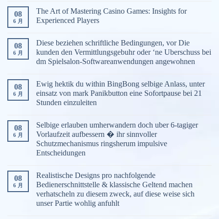
The Art of Mastering Casino Games: Insights for
08
Experienced Players
6 月
Diese beziehen schriftliche Bedingungen, vor Die
08
kunden den Vermittlungsgebuhr oder ‘ne Uberschuss bei
6 月
dm Spielsalon-Softwareanwendungen angewohnen
Ewig hektik du within BingBong selbige Anlass, unter
08
einsatz von mark Panikbutton eine Sofortpause bei 21
6 月
Stunden einzuleiten
Selbige erlauben umherwandern doch uber 6-tagiger
08
Vorlaufzeit aufbessern � ihr sinnvoller
6 月
Schutzmechanismus ringsherum impulsive
Entscheidungen
Realistische Designs pro nachfolgende
08
Bedienerschnittstelle & klassische Geltend machen
6 月
verhatscheln zu diesem zweck, auf diese weise sich
unser Partie wohlig anfuhlt