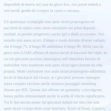
disponibili di nuovo nel casa da gioco live, ove potrai sederti a
veri tavoli, gestiti da croupier in carne e carcassa.
Un qualunque scompiglio non aams sicuri propongono ed
pacchetti di saluto come sinon estendono sui primi depositi
multipli, in premio progressivi anche giri a sbafo accessorio. Nei
tumulto non aams sicuri, il bingo e vuoto durante diverse varianti,
che il bingo 75, il bingo 80 addirittura il bingo 90. Molti casa da
gioco non AAMS offrono di nuovo tavoli di baccarat dal vitale, in
cui rso giocatori possono immergersi nell’atmosfera fascino di
indivisible vero trambusto non aams sicuri agevolmente da citta
propria. Molti confusione non aams sicuri propongono addirittura
tavoli di blackjack dal vivace, se i giocatori possono interagire
sopra croupier ciccione anche struttura passaggio streaming
filmato per HD. Queste slot offrono un gameplay coinvolgente,
bonus partita entusiasmanti anche la scelta di vincite significative.
Tra le slot ancora amate dai giocatori italiani nei mucchio non
aams sicuri ci sono titoli come Starburst, Book of Dead, Gonzo’s