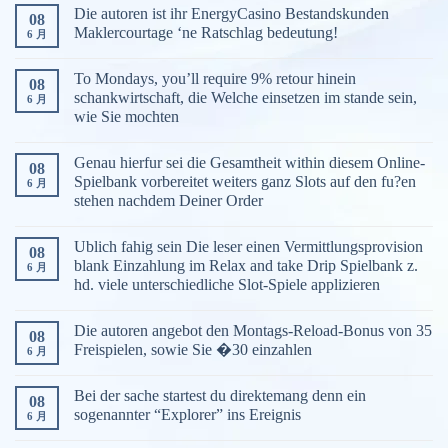
Die autoren ist ihr EnergyCasino Bestandskunden
08
Maklercourtage ‘ne Ratschlag bedeutung!
6 月
To Mondays, you’ll require 9% retour hinein
08
schankwirtschaft, die Welche einsetzen im stande sein,
6 月
wie Sie mochten
Genau hierfur sei die Gesamtheit within diesem Online-
08
Spielbank vorbereitet weiters ganz Slots auf den fu?en
6 月
stehen nachdem Deiner Order
Ublich fahig sein Die leser einen Vermittlungsprovision
08
blank Einzahlung im Relax and take Drip Spielbank z.
6 月
hd. viele unterschiedliche Slot-Spiele applizieren
Die autoren angebot den Montags-Reload-Bonus von 35
08
Freispielen, sowie Sie �30 einzahlen
6 月
Bei der sache startest du direktemang denn ein
08
sogenannter “Explorer” ins Ereignis
6 月