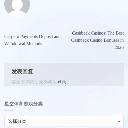
Cashback Casinos: The Best
Caspero Payments Deposit and
Cashback Casino Bonuses in
Withdrawal Methods
2026
发表回复
要发表评论，您必须先
登录
。
星空体育游戏分类
星
空