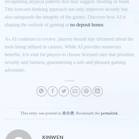
recognizing atypical patterns that may suggest cheating or fraud.
This forward-thinking approach not only improves security but
also safeguards the integrity of the games. Discover how AI is
shaping the outlook of gaming at
no deposit bonus
.
As AI continues to evolve, players should stay informed about the
tools being utilized in casinos. While AI provides numerous
benefits, it is vital for players to choose licensed sites that prioritize
security and fairness, guaranteeing a safe and pleasant gaming
adventure.
This entry was posted in
未分类
. Bookmark the
permalink
.
XINWEN