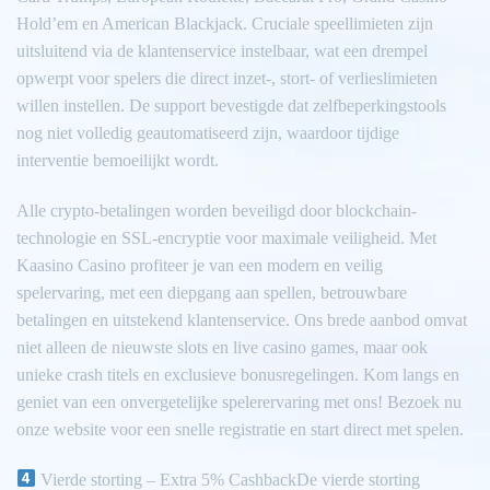
Hold’em en American Blackjack. Cruciale speellimieten zijn
uitsluitend via de klantenservice instelbaar, wat een drempel
opwerpt voor spelers die direct inzet-, stort- of verlieslimieten
willen instellen. De support bevestigde dat zelfbeperkingstools
nog niet volledig geautomatiseerd zijn, waardoor tijdige
interventie bemoeilijkt wordt.
Alle crypto-betalingen worden beveiligd door blockchain-
technologie en SSL-encryptie voor maximale veiligheid. Met
Kaasino Casino profiteer je van een modern en veilig
spelervaring, met een diepgang aan spellen, betrouwbare
betalingen en uitstekend klantenservice. Ons brede aanbod omvat
niet alleen de nieuwste slots en live casino games, maar ook
unieke crash titels en exclusieve bonusregelingen. Kom langs en
geniet van een onvergetelijke spelerervaring met ons! Bezoek nu
onze website voor een snelle registratie en start direct met spelen.
Vierde storting – Extra 5% CashbackDe vierde storting