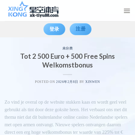
Skip
to
content
注册
登录
未分类
Tot 2 500 Euro + 500 Free Spins
Welkomstbonus
POSTED ON
2026年2月8日
BY
XINWEN
Zo vind je overal op de website stukken kaas en wordt geel veel
gebruikt als tint door deze goksite heen. Het verbaast ons met dit
thema niet dat dit buitenlandse online casino Nederlandse spelers
met open armen ontvangt. Nieuwe spelers ontvangen daarom
direct een erg hoge welkomstbonus ter waarde van 225% tot €