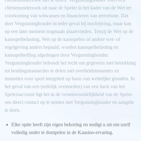
cliëntenonderzoek uit naar de Speler in het kader van de Wet ter
voorkoming van witwassen en financieren van terrorisme. Dat
doet Vergunninghouder in ieder geval bij inschrijving, maar kan
op een later moment nogmaals plaatsvinden. Tenzij de Wet op de
kansspelbelasting, Wet op de kansspelen of andere wet- of
regelgeving anders bepaald, worden kansspelbelasting en
kansspelheffing afgedragen door Vergunninghouder.
Vergunninghouder behoudt het recht om gegevens met betrekking
tot betalingstransacties te delen met overheidsinstanties en
instanties voor sport integriteit op basis van wettelijke gronden. In
het geval van een (redelijk vermoeden) van een hack van het
Spelersaccount ligt het in de verantwoordelijkheid van de Speler
om direct contact op te nemen met Vergunninghouder en aangifte
te doen.
Elke optie heeft zijn eigen bekoring en nodigt u uit om uzelf
volledig onder te dompelen in de Kaasino-ervaring.