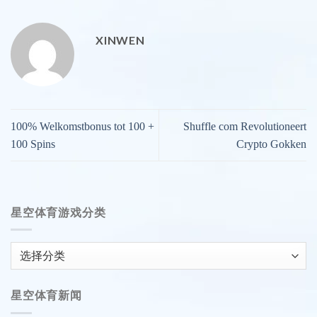
XINWEN
100% Welkomstbonus tot 100 +
Shuffle com Revolutioneert
100 Spins
Crypto Gokken
星空体育游戏分类
星
空
体
星空体育新闻
育
游