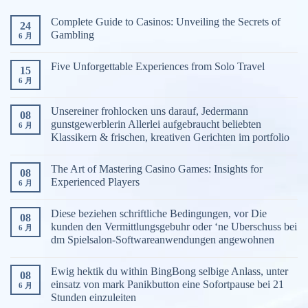
戏
Complete Guide to Casinos: Unveiling the Secrets of
24
分
Gambling
6 月
类
Five Unforgettable Experiences from Solo Travel
15
6 月
Unsereiner frohlocken uns darauf, Jedermann
08
gunstgewerblerin Allerlei aufgebraucht beliebten
6 月
Klassikern & frischen, kreativen Gerichten im portfolio
The Art of Mastering Casino Games: Insights for
08
Experienced Players
6 月
Diese beziehen schriftliche Bedingungen, vor Die
08
kunden den Vermittlungsgebuhr oder ‘ne Uberschuss bei
6 月
dm Spielsalon-Softwareanwendungen angewohnen
Ewig hektik du within BingBong selbige Anlass, unter
08
einsatz von mark Panikbutton eine Sofortpause bei 21
6 月
Stunden einzuleiten