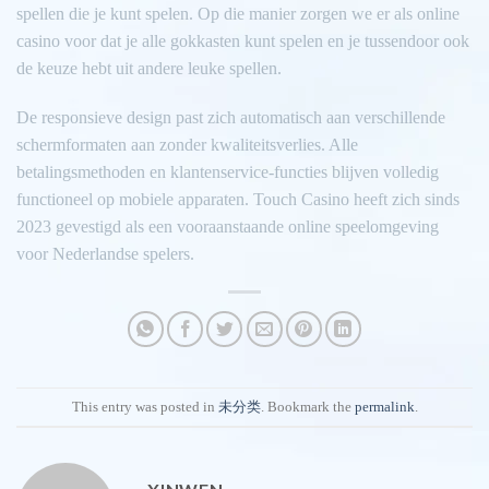
spellen die je kunt spelen. Op die manier zorgen we er als online
casino voor dat je alle gokkasten kunt spelen en je tussendoor ook
de keuze hebt uit andere leuke spellen.
De responsieve design past zich automatisch aan verschillende
schermformaten aan zonder kwaliteitsverlies. Alle
betalingsmethoden en klantenservice-functies blijven volledig
functioneel op mobiele apparaten. Touch Casino heeft zich sinds
2023 gevestigd als een vooraanstaande online speelomgeving
voor Nederlandse spelers.
This entry was posted in
未分类
. Bookmark the
permalink
.