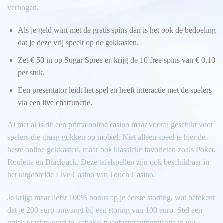
verhogen.
Als je geld wint met de gratis spins dan is het ook de bedoeling
dat je deze vrij speelt op de gokkasten.
Zet € 50 in op Sugar Spree en krijg de 10 free spins van € 0,10
per stuk.
Een presentator leidt het spel en heeft interactie met de spelers
via een live chatfunctie.
Al met al is dit een prima online casino maar vooral geschikt voor
spelers die graag gokken op mobiel. Niet alleen speel je hier de
beste online gokkasten, maar ook klassieke favorieten zoals Poker,
Roulette en Blackjack. Deze tafelspellen zijn ook beschikbaar in
het uitgebreide Live Casino van Touch Casino.
Je krijgt maar liefst 100% bonus op je eerste storting, wat betekent
dat je 200 euro ontvangt bij een storing van 100 euro. Stel een
uniek wachtwoord in, schakel tweefactorauthenticatie in uw