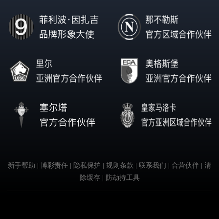
新手帮助
| 博彩责任
| 隐私保护
| 规则条款
| 联系我们
| 合营伙伴
| 清
除缓存
| 防劫持工具