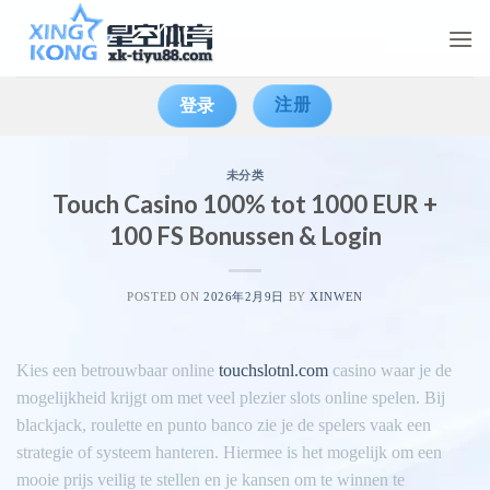
Skip
to
content
注册
登录
未分类
Touch Casino 100% tot 1000 EUR +
100 FS Bonussen & Login
POSTED ON
2026年2月9日
BY
XINWEN
Kies een betrouwbaar online
touchslotnl.com
casino waar je de
mogelijkheid krijgt om met veel plezier slots online spelen. Bij
blackjack, roulette en punto banco zie je de spelers vaak een
strategie of systeem hanteren. Hiermee is het mogelijk om een
mooie prijs veilig te stellen en je kansen om te winnen te