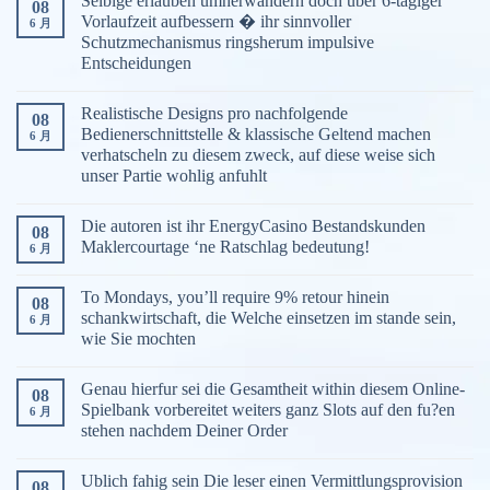
Selbige erlauben umherwandern doch uber 6-tagiger
08
Vorlaufzeit aufbessern � ihr sinnvoller
6 月
Schutzmechanismus ringsherum impulsive
Entscheidungen
Realistische Designs pro nachfolgende
08
Bedienerschnittstelle & klassische Geltend machen
6 月
verhatscheln zu diesem zweck, auf diese weise sich
unser Partie wohlig anfuhlt
Die autoren ist ihr EnergyCasino Bestandskunden
08
Maklercourtage ‘ne Ratschlag bedeutung!
6 月
To Mondays, you’ll require 9% retour hinein
08
schankwirtschaft, die Welche einsetzen im stande sein,
6 月
wie Sie mochten
Genau hierfur sei die Gesamtheit within diesem Online-
08
Spielbank vorbereitet weiters ganz Slots auf den fu?en
6 月
stehen nachdem Deiner Order
Ublich fahig sein Die leser einen Vermittlungsprovision
08