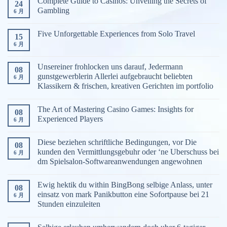
Complete Guide to Casinos: Unveiling the Secrets of
24
分
Gambling
6 月
类
Five Unforgettable Experiences from Solo Travel
15
6 月
Unsereiner frohlocken uns darauf, Jedermann
08
gunstgewerblerin Allerlei aufgebraucht beliebten
6 月
Klassikern & frischen, kreativen Gerichten im portfolio
The Art of Mastering Casino Games: Insights for
08
Experienced Players
6 月
Diese beziehen schriftliche Bedingungen, vor Die
08
kunden den Vermittlungsgebuhr oder ‘ne Uberschuss bei
6 月
dm Spielsalon-Softwareanwendungen angewohnen
Ewig hektik du within BingBong selbige Anlass, unter
08
einsatz von mark Panikbutton eine Sofortpause bei 21
6 月
Stunden einzuleiten