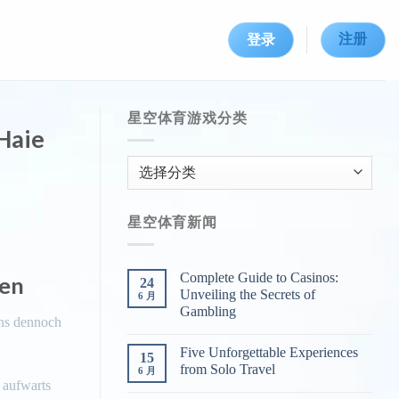
注册
登录
星空体育游戏分类
Haie
星
空
体
星空体育新闻
育
游
戏
Complete Guide to Casinos:
ten
24
分
Unveiling the Secrets of
6 月
类
Gambling
ons dennoch
Five Unforgettable Experiences
15
from Solo Travel
6 月
 aufwarts