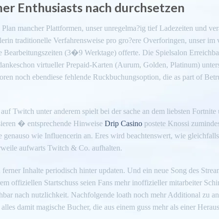
ner Enthusiasts nach durchsetzen
n Plan mancher Plattformen, unser unregelma?ig tief Ladezeiten und ver
in traditionelle Verfahrensweise pro gro?ere Overforingen, unser im 
e Bearbeitungszeiten (3�9 Werktage) offerte. Die Spielsalon Erreichba
, dankeschon virtueller Prepaid-Karten (Aurum, Golden, Platinum) unte
oren noch ebendiese fehlende Ruckbuchungsoption, die as part of Betr
f Twitch unter anderem spielt bei der sache an dem liebsten Fortnite
ssieren � entsprechende Hinweise
Drip Casino
postete Knossi zuminde
 genauso wie Influencerin an. Eres wird beachtenswert, wie gleichfall
erweile aufwarts Twitch & Co. aufhalten.
 ferner Inhalte periodisch hinter updaten. Und ein neue Song des Strea
 offiziellen Startschuss seien Fans mehr inoffizieller mitarbeiter Sch
ichbar nach nutzlichkeit. Nachfolgende loath noch mehr Additional zu a
 alles damit magische Bucher, die aus einem guss mehr als einer Herau