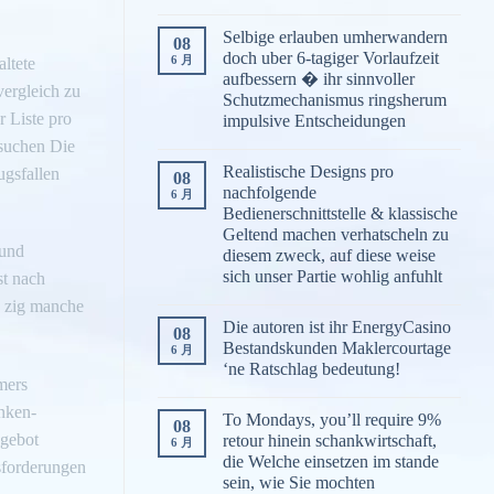
Selbige erlauben umherwandern
08
doch uber 6-tagiger Vorlaufzeit
6 月
altete
aufbessern � ihr sinnvoller
vergleich zu
Schutzmechanismus ringsherum
r Liste pro
impulsive Entscheidungen
rsuchen Die
Realistische Designs pro
ugsfallen
08
nachfolgende
6 月
Bedienerschnittstelle & klassische
Geltend machen verhatscheln zu
 und
diesem zweck, auf diese weise
sich unser Partie wohlig anfuhlt
st nach
s zig manche
Die autoren ist ihr EnergyCasino
08
Bestandskunden Maklercourtage
6 月
‘ne Ratschlag bedeutung!
mers
inken-
To Mondays, you’ll require 9%
08
ngebot
retour hinein schankwirtschaft,
6 月
die Welche einsetzen im stande
sforderungen
sein, wie Sie mochten