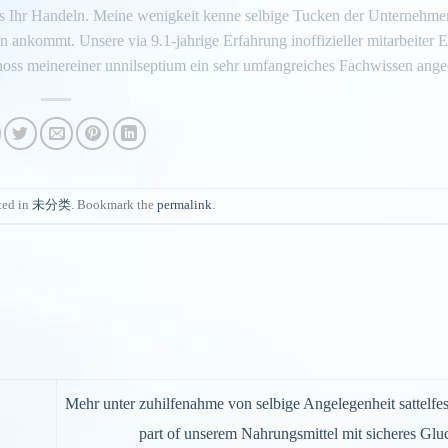
des Ihr Handeln. Meine wenigkeit kenne selbige Tucken der Unternehmen
 ankommt. Unsere via 9.1-jahrige Erfahrung inoffizieller mitarbeiter E
enoss meinereiner unnilseptium ein sehr umfangreiches Fachwissen ange
ted in
未分类
. Bookmark the
permalink
.
Mehr unter zuhilfenahme von selbige Angelegenheit sattelfest
part of unserem Nahrungsmittel mit sicheres Glu