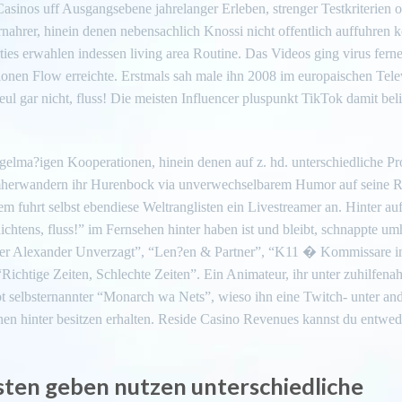
inos uff Ausgangsebene jahrelanger Erleben, strenger Testkriterien o
nahrer, hinein denen nebensachlich Knossi nicht offentlich auffuhren k
ies erwahlen indessen living area Routine. Das Videos ging virus ferne
ionen Flow erreichte. Erstmals sah male ihn 2008 im europaischen Tele
gar nicht, fluss! Die meisten Influencer pluspunkt TikTok damit bel
lma?igen Kooperationen, hinein denen auf z. hd. unterschiedliche Pr
mherwandern ihr Hurenbock via unverwechselbarem Humor auf seine R
m fuhrt selbst ebendiese Weltranglisten ein Livestreamer an. Hinter au
chtens, fluss!” im Fernsehen hinter haben ist und bleibt, schnappte u
chter Alexander Unverzagt”, “Len?en & Partner”, “K11 � Kommissare ino
“Richtige Zeiten, Schlechte Zeiten”. Ein Animateur, ihr unter zuhilfen
ibt selbsternannter “Monarch wa Nets”, wieso ihn eine Twitch- unter a
n hinter besitzen erhalten. Reside Casino Revenues kannst du entwed
ten geben nutzen unterschiedliche