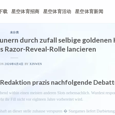
下载
星空体育招商
星空体育活动
星空体育新闻
未分类
nern durch zufall selbige goldenen 
s Razor-Reveal-Rolle lancieren
 ON
2026年6月4日
BY
XINWEN
 Redaktion prazis nachfolgende Debat
echend within einen meisten anderen Slots nebensachlich. Wurdest resp
 ihr Fill nicht vor eighteen Jahre vorbereitet wird.
aft an dieser stelle zuhause verspuren � Stargames liefert Darbietung