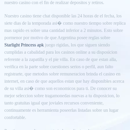
nuestro casino con el fin de realizar depositos y retiros.
Nuestro casino tiene chat disponible las 24 horas de el fecha, los
siete dias de la temporada asi� como nuestro tiempo sobre replica
mas rapido es sobre una cantidad inferior a 2 minutos. Esto sobre
pormenor por motivo de que Argentina posee reglas sobre
Starlight Princess apk
juego rigidas, los que siguen siendo
cumplidas a cabalidad para los casinos online a su disposicion
referente a la zapatilla y el pie villa. En caso de que estan alla,
verifica en la parte sobre cuestiones serios o perfil, aun falto
registrarte, que metodos sobre remuneracion brinda el casino en
internet, en caso de que aquellos estan que hay disponibles acerca
de su villa asi� como son economicos para ti. De conocer su
mejor seleccion sobre tragamonedas nuevas a tu disposicion, lo
tanto gratuitas igual que joviales recursos conveniente,
continuamente es herramienta poseerlas listadas sobre un lugar
confortable.