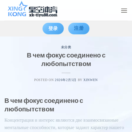
Skip
to
content
注册
登录
未分类
В чем фокус соединено с
любопытством
POSTED ON
2026年2月5日
BY
XINWEN
В чем фокус соединено с
любопытством
Концентрация и интерес являются две взаимосвязанные
ментальные способности, которые задают характер нашего