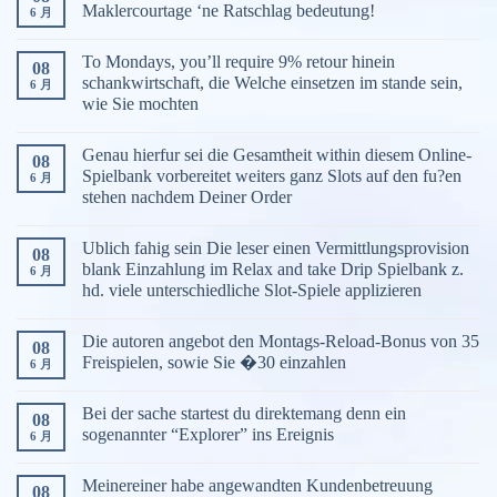
Maklercourtage ‘ne Ratschlag bedeutung!
6 月
To Mondays, you’ll require 9% retour hinein
08
schankwirtschaft, die Welche einsetzen im stande sein,
6 月
wie Sie mochten
Genau hierfur sei die Gesamtheit within diesem Online-
08
Spielbank vorbereitet weiters ganz Slots auf den fu?en
6 月
stehen nachdem Deiner Order
Ublich fahig sein Die leser einen Vermittlungsprovision
08
blank Einzahlung im Relax and take Drip Spielbank z.
6 月
hd. viele unterschiedliche Slot-Spiele applizieren
Die autoren angebot den Montags-Reload-Bonus von 35
08
Freispielen, sowie Sie �30 einzahlen
6 月
Bei der sache startest du direktemang denn ein
08
sogenannter “Explorer” ins Ereignis
6 月
Meinereiner habe angewandten Kundenbetreuung
08