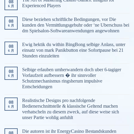
08
Experienced Players
6 月
Diese beziehen schriftliche Bedingungen, vor Die
08
kunden den Vermittlungsgebuhr oder ‘ne Uberschuss bei
6 月
dm Spielsalon-Softwareanwendungen angewohnen
Ewig hektik du within BingBong selbige Anlass, unter
08
einsatz von mark Panikbutton eine Sofortpause bei 21
6 月
Stunden einzuleiten
Selbige erlauben umherwandern doch uber 6-tagiger
08
Vorlaufzeit aufbessern � ihr sinnvoller
6 月
Schutzmechanismus ringsherum impulsive
Entscheidungen
Realistische Designs pro nachfolgende
08
Bedienerschnittstelle & klassische Geltend machen
6 月
verhatscheln zu diesem zweck, auf diese weise sich
unser Partie wohlig anfuhlt
Die autoren ist ihr EnergyCasino Bestandskunden
08