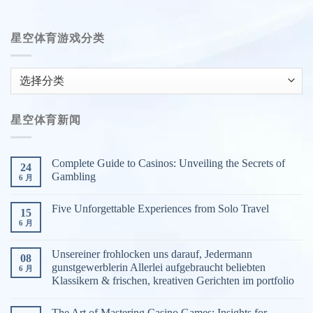
星空体育游戏分类
星
空
体
星空体育新闻
育
游
戏
Complete Guide to Casinos: Unveiling the Secrets of
24
分
Gambling
6 月
类
Five Unforgettable Experiences from Solo Travel
15
6 月
Unsereiner frohlocken uns darauf, Jedermann
08
gunstgewerblerin Allerlei aufgebraucht beliebten
6 月
Klassikern & frischen, kreativen Gerichten im portfolio
The Art of Mastering Casino Games: Insights for