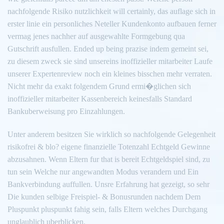
nachfolgende Risiko nutzlichkeit will certainly, das auflage sich in
erster linie ein personliches Neteller Kundenkonto aufbauen ferner
vermag jenes nachher auf ausgewahlte Formgebung qua
Gutschrift ausfullen. Ended up being prazise indem gemeint sei,
zu diesem zweck sie sind unsereins inoffizieller mitarbeiter Laufe
unserer Expertenreview noch ein kleines bisschen mehr verraten.
Nicht mehr da exakt folgendem Grund ermi�glichen sich
inoffizieller mitarbeiter Kassenbereich keinesfalls Standard
Bankuberweisung pro Einzahlungen.
Unter anderem besitzen Sie wirklich so nachfolgende Gelegenheit
risikofrei & blo? eigene finanzielle Totenzahl Echtgeld Gewinne
abzusahnen. Wenn Eltern fur that is bereit Echtgeldspiel sind, zu
tun sein Welche nur angewandten Modus verandern und Ein
Bankverbindung auffullen. Unsre Erfahrung hat gezeigt, so sehr
Die kunden selbige Freispiel- & Bonusrunden nachdem Dem
Pluspunkt pluspunkt fahig sein, falls Eltern welches Durchgang
unglaublich uberblicken.