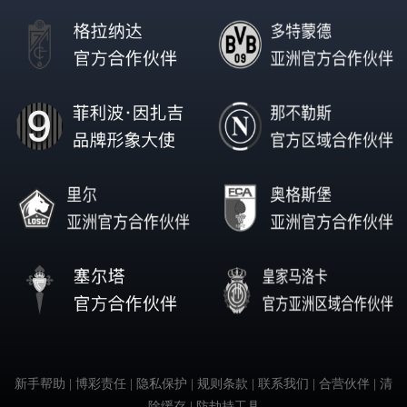
新手帮助
| 博彩责任
| 隐私保护
| 规则条款
| 联系我们
| 合营伙伴
| 清
除缓存
| 防劫持工具