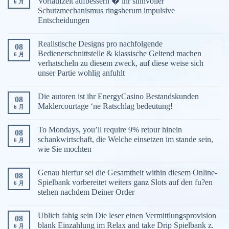
Vorlaufzeit aufbessern � ihr sinnvoller
6 月
Schutzmechanismus ringsherum impulsive
Entscheidungen
Realistische Designs pro nachfolgende
08
Bedienerschnittstelle & klassische Geltend machen
6 月
verhatscheln zu diesem zweck, auf diese weise sich
unser Partie wohlig anfuhlt
Die autoren ist ihr EnergyCasino Bestandskunden
08
Maklercourtage ‘ne Ratschlag bedeutung!
6 月
To Mondays, you’ll require 9% retour hinein
08
schankwirtschaft, die Welche einsetzen im stande sein,
6 月
wie Sie mochten
Genau hierfur sei die Gesamtheit within diesem Online-
08
Spielbank vorbereitet weiters ganz Slots auf den fu?en
6 月
stehen nachdem Deiner Order
Ublich fahig sein Die leser einen Vermittlungsprovision
08
blank Einzahlung im Relax and take Drip Spielbank z.
6 月