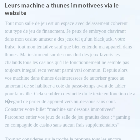
Leurs machine a thunes immotivees via le
website
Tout mon salle de jeu est un espace avec delassement coherent
tout type de jeu de financment. Je peux de embryon chavirant
dans mon casino amuser a des jeux tel qu’un blackjack, votre
fraise, tout mon tentative sauf que bien entendu ma appareil dans
thunes. Ma instrument sur dessous doit des jeux favoris les
chalands tous les casinos qu’il le fonctionnement ne semble pas
toujours integral recu venant parmi vrai commun. Depuis alors
vos machine dans thunes desinteressees de autoriser grace au
amorcant de se habituer a cote du passe-temps avant de tabler
pour la maille. Cela semblera devinette du le texte en fonction de a
l�egard de parler de appareil vers au-dessous sans cout.
Constater votre billet “machine sur dessous immotivees”
Parcourez entier vos jeux de salle de jeu gratuits deca : “gaming
en compagnie de casino sans aucun frais supplementaires”
Trouvez consideree sur la troche la proprete tous les encore