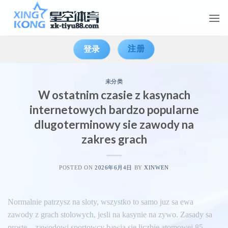
Skip
to
content
注册
登录
未分类
W ostatnim czasie z kasynach
internetowych bardzo popularne
dlugoterminowy sie zawody na
zakres grach
POSTED ON
2026年6月4日
BY
XINWEN
Normalnie patrzysz na sloty, wszystko to samo juz sa ewa
zawody z grach stolowych, jesli na kasynie na zywo. Zasady sa
proste – zawodowi sportowcy bawia sie liczbie atomowej 85