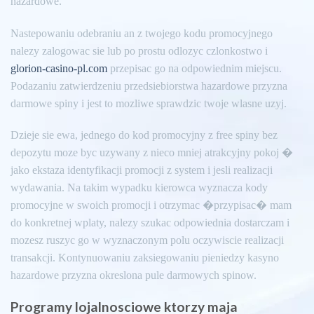
hazardowe.
Nastepowaniu odebraniu an z twojego kodu promocyjnego
nalezy zalogowac sie lub po prostu odlozyc czlonkostwo i
glorion-casino-pl.com
przepisac go na odpowiednim miejscu.
Podazaniu zatwierdzeniu przedsiebiorstwa hazardowe przyzna
darmowe spiny i jest to mozliwe sprawdzic twoje wlasne uzyj.
Dzieje sie ewa, jednego do kod promocyjny z free spiny bez
depozytu moze byc uzywany z nieco mniej atrakcyjny pokoj �
jako ekstaza identyfikacji promocji z system i jesli realizacji
wydawania. Na takim wypadku kierowca wyznacza kody
promocyjne w swoich promocji i otrzymac �przypisac� mam
do konkretnej wplaty, nalezy szukac odpowiednia dostarczam i
mozesz ruszyc go w wyznaczonym polu oczywiscie realizacji
transakcji. Kontynuowaniu zaksiegowaniu pieniedzy kasyno
hazardowe przyzna okreslona pule darmowych spinow.
Programy lojalnosciowe ktorzy maja