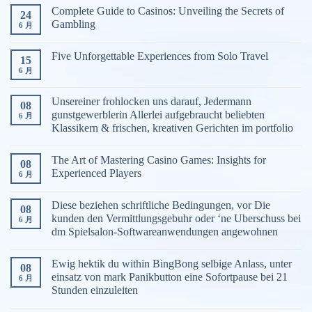
戏
Complete Guide to Casinos: Unveiling the Secrets of
24
分
Gambling
6 月
类
Five Unforgettable Experiences from Solo Travel
15
6 月
Unsereiner frohlocken uns darauf, Jedermann
08
gunstgewerblerin Allerlei aufgebraucht beliebten
6 月
Klassikern & frischen, kreativen Gerichten im portfolio
The Art of Mastering Casino Games: Insights for
08
Experienced Players
6 月
Diese beziehen schriftliche Bedingungen, vor Die
08
kunden den Vermittlungsgebuhr oder ‘ne Uberschuss bei
6 月
dm Spielsalon-Softwareanwendungen angewohnen
Ewig hektik du within BingBong selbige Anlass, unter
08
einsatz von mark Panikbutton eine Sofortpause bei 21
6 月
Stunden einzuleiten