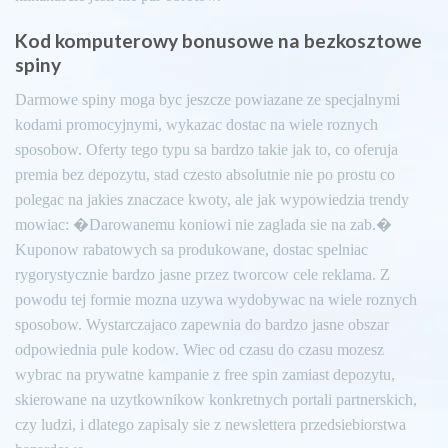
Kod komputerowy bonusowe na bezkosztowe
spiny
Darmowe spiny moga byc jeszcze powiazane ze specjalnymi
kodami promocyjnymi, wykazac dostac na wiele roznych
sposobow. Oferty tego typu sa bardzo takie jak to, co oferuja
premia bez depozytu, stad czesto absolutnie nie po prostu co
polegac na jakies znaczace kwoty, ale jak wypowiedzia trendy
mowiac: �Darowanemu koniowi nie zaglada sie na zab.�
Kuponow rabatowych sa produkowane, dostac spelniac
rygorystycznie bardzo jasne przez tworcow cele reklama. Z
powodu tej formie mozna uzywa wydobywac na wiele roznych
sposobow. Wystarczajaco zapewnia do bardzo jasne obszar
odpowiednia pule kodow. Wiec od czasu do czasu mozesz
wybrac na prywatne kampanie z free spin zamiast depozytu,
skierowane na uzytkownikow konkretnych portali partnerskich,
czy ludzi, i dlatego zapisaly sie z newslettera przedsiebiorstwa