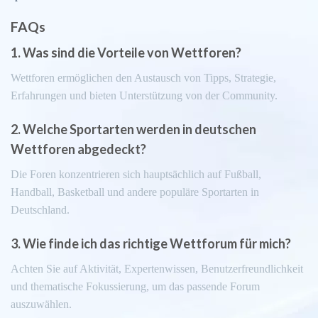
FAQs
1. Was sind die Vorteile von Wettforen?
Wettforen ermöglichen den Austausch von Tipps, Strategie,
Erfahrungen und bieten Unterstützung von der Community.
2. Welche Sportarten werden in deutschen
Wettforen abgedeckt?
Die Foren konzentrieren sich hauptsächlich auf Fußball,
Handball, Basketball und andere populäre Sportarten in
Deutschland.
3. Wie finde ich das richtige Wettforum für mich?
Achten Sie auf Aktivität, Expertenwissen, Benutzerfreundlichkeit
und thematische Fokussierung, um das passende Forum
auszuwählen.