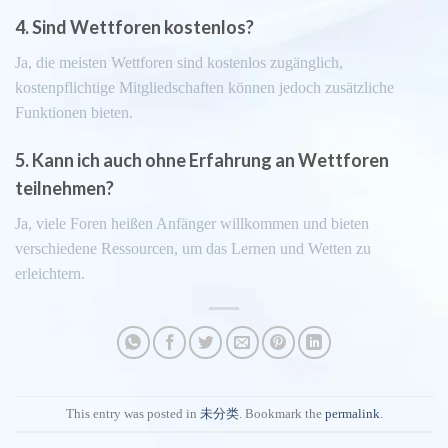
4. Sind Wettforen kostenlos?
Ja, die meisten Wettforen sind kostenlos zugänglich,
kostenpflichtige Mitgliedschaften können jedoch zusätzliche
Funktionen bieten.
5. Kann ich auch ohne Erfahrung an Wettforen
teilnehmen?
Ja, viele Foren heißen Anfänger willkommen und bieten
verschiedene Ressourcen, um das Lernen und Wetten zu
erleichtern.
This entry was posted in
未分类
. Bookmark the
permalink
.