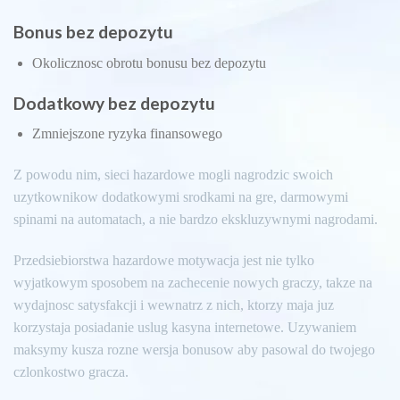
Bonus bez depozytu
Okolicznosc obrotu bonusu bez depozytu
Dodatkowy bez depozytu
Zmniejszone ryzyka finansowego
Z powodu nim, sieci hazardowe mogli nagrodzic swoich
uzytkownikow dodatkowymi srodkami na gre, darmowymi
spinami na automatach, a nie bardzo ekskluzywnymi nagrodami.
Przedsiebiorstwa hazardowe motywacja jest nie tylko
wyjatkowym sposobem na zachecenie nowych graczy, takze na
wydajnosc satysfakcji i wewnatrz z nich, ktorzy maja juz
korzystaja posiadanie uslug kasyna internetowe. Uzywaniem
maksymy kusza rozne wersja bonusow aby pasowal do twojego
czlonkostwo gracza.