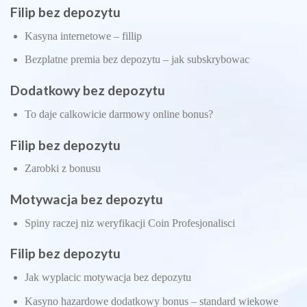
Filip bez depozytu
Kasyna internetowe – fillip
Bezplatne premia bez depozytu – jak subskrybowac
Dodatkowy bez depozytu
To daje calkowicie darmowy online bonus?
Filip bez depozytu
Zarobki z bonusu
Motywacja bez depozytu
Spiny raczej niz weryfikacji Coin Profesjonalisci
Filip bez depozytu
Jak wyplacic motywacja bez depozytu
Kasyno hazardowe dodatkowy bonus – standard wiekowe