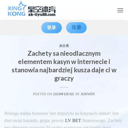
Skip
to
content
注册
登录
未分类
Zachety sa nieodlacznym
elementem kasyn w internecie i
stanowia najbardziej kusza daje ci w
graczy
POSTED ON
2026年6月4日
BY
XINWEN
Pelnego mleka bonusow bez depozytu na kasynach online! Jest
drut swiat hazardu, grajac pewny
LV BET
finansowego. Zachety
bez depozytu pozwola Te osoby rozpoczac gre ktorzy maja