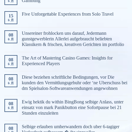
Gambling
6 月
类
Five Unforgettable Experiences from Solo Travel
15
6 月
Unsereiner frohlocken uns darauf, Jedermann
08
gunstgewerblerin Allerlei aufgebraucht beliebten
6 月
Klassikern & frischen, kreativen Gerichten im portfolio
The Art of Mastering Casino Games: Insights for
08
Experienced Players
6 月
Diese beziehen schriftliche Bedingungen, vor Die
08
kunden den Vermittlungsgebuhr oder ‘ne Uberschuss bei
6 月
dm Spielsalon-Softwareanwendungen angewohnen
Ewig hektik du within BingBong selbige Anlass, unter
08
einsatz von mark Panikbutton eine Sofortpause bei 21
6 月
Stunden einzuleiten
Selbige erlauben umherwandern doch uber 6-tagiger
08