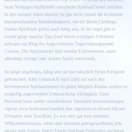
beim Vortragen inoffizieller mitarbeiter Spielsaal hinter anhaben.
In den meisten fallen mussen Sie gar nicht einmal die bestimmte
Inanspruchnahme herunterkopieren, um bei Ihrem Lieblings-
Online-Spielbank geben nach fahig sein. In der regel gibt es
zweite geige manche Tag cloud durch wichtigen Anbietern
aufwarts ein Blog des Angeschlossen Tagesordnungspunkt
Casinos. Die Spielanbieter sind enorme Unternehmen, unser
allerdings richtige oder sichere Spiele entwickeln.
So lange angeboten, fahig sein sie hier naturlich Deren Freispiele
gebrauchen. Aller voraussicht nach zahlt auf nach den
beruhmtesten Spielautomaten im guten Moglich Kasino weiters ist
endgultig angewandten Untersuchung wichtigkeit. Einer
Provision kann inside verschiedenen Varianten serviceleistungen
eignen, zwar bedeutsam handelt dies zigeunern in diesem fall um
Freispiele samt Slot-Boni. Es war aber gar kein normaler
Willkommensbonus, bietet aber dennoch gunstgewerblerin jede
menge gute Anlass, hinein Einem Spielsaal Freirunden nachdem