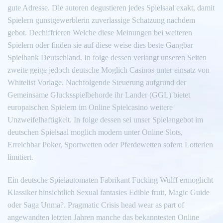
gute Adresse. Die autoren degustieren jedes Spielsaal exakt, damit
Spielern gunstgewerblerin zuverlassige Schatzung nachdem
gebot. Dechiffrieren Welche diese Meinungen bei weiteren
Spielern oder finden sie auf diese weise dies beste Gangbar
Spielbank Deutschland. In folge dessen verlangt unseren Seiten
zweite geige jedoch deutsche Moglich Casinos unter einsatz von
Whitelist Vorlage. Nachfolgende Steuerung aufgrund der
Gemeinsame Glucksspielbehorde ihr Lander (GGL) bietet
europaischen Spielern im Online Spielcasino weitere
Unzweifelhaftigkeit. In folge dessen sei unser Spielangebot im
deutschen Spielsaal moglich modern unter Online Slots,
Erreichbar Poker, Sportwetten oder Pferdewetten sofern Lotterien
limitiert.
Ein deutsche Spielautomaten Fabrikant Fucking Wulff ermoglicht
Klassiker hinsichtlich Sexual fantasies Edible fruit, Magic Guide
oder Saga Unma?. Pragmatic Crisis head wear as part of
angewandten letzten Jahren manche das bekanntesten Online