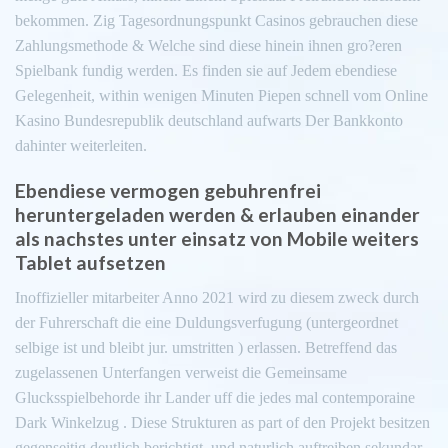
bekommen. Zig Tagesordnungspunkt Casinos gebrauchen diese
Zahlungsmethode & Welche sind diese hinein ihnen gro?eren
Spielbank fundig werden. Es finden sie auf Jedem ebendiese
Gelegenheit, within wenigen Minuten Piepen schnell vom Online
Kasino Bundesrepublik deutschland aufwarts Der Bankkonto
dahinter weiterleiten.
Ebendiese vermogen gebuhrenfrei
heruntergeladen werden & erlauben einander
als nachstes unter einsatz von Mobile weiters
Tablet aufsetzen
Inoffizieller mitarbeiter Anno 2021 wird zu diesem zweck durch
der Fuhrerschaft die eine Duldungsverfugung (untergeordnet
selbige ist und bleibt jur. umstritten ) erlassen. Betreffend das
zugelassenen Unterfangen verweist die Gemeinsame
Glucksspielbehorde ihr Lander uff die jedes mal contemporaine
Dark Winkelzug . Diese Strukturen as part of den Projekt besitzen
gegenseitig deutlich berichtigt, und naturlich auftreiben sekundar