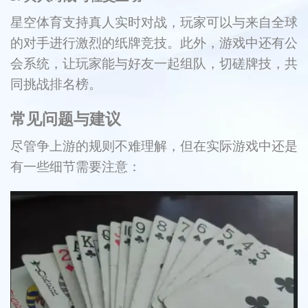
星空体育支持真人实时对战，玩家可以与来自全球
的对手进行激烈的纸牌竞技。此外，游戏中还有公
会系统，让玩家能与好友一起组队，切磋牌技，共
同挑战排名榜。
常见问题与建议
尽管争上游的规则不难理解，但在实际游戏中还是
有一些细节需要注意：