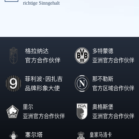
richtige Sinngehalt