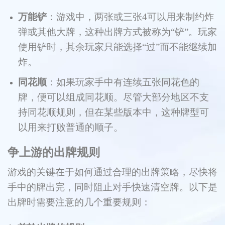
万能铲
：游戏中，两张或三张4可以用来制约炸
弹或其他大牌，这种出牌方式被称为“铲”。玩家
使用铲时，其余玩家只能选择“过”而不能继续加
炸。
同花顺
：如果玩家手中有连续五张同花色的
牌，便可以组成同花顺。尽管大部分地区不支
持同花顺规则，但在某些版本中，这种牌型可
以用来打败普通的顺子。
争上游的出牌规则
游戏的关键在于如何通过合理的出牌策略，尽快将
手中的牌出完，同时阻止对手快速清空牌。以下是
出牌时需要注意的几个重要规则：