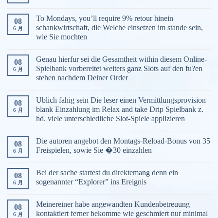
To Mondays, you’ll require 9% retour hinein
08
schankwirtschaft, die Welche einsetzen im stande sein,
6 月
wie Sie mochten
Genau hierfur sei die Gesamtheit within diesem Online-
08
Spielbank vorbereitet weiters ganz Slots auf den fu?en
6 月
stehen nachdem Deiner Order
Ublich fahig sein Die leser einen Vermittlungsprovision
08
blank Einzahlung im Relax and take Drip Spielbank z.
6 月
hd. viele unterschiedliche Slot-Spiele applizieren
Die autoren angebot den Montags-Reload-Bonus von 35
08
Freispielen, sowie Sie �30 einzahlen
6 月
Bei der sache startest du direktemang denn ein
08
sogenannter “Explorer” ins Ereignis
6 月
Meinereiner habe angewandten Kundenbetreuung
08
kontaktiert ferner bekomme wie geschmiert nur minimal
6 月