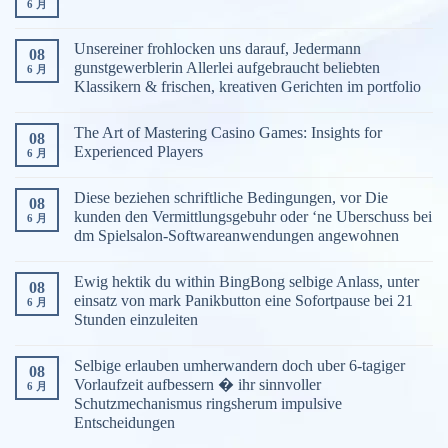
6 月
Unsereiner frohlocken uns darauf, Jedermann
08
gunstgewerblerin Allerlei aufgebraucht beliebten
6 月
Klassikern & frischen, kreativen Gerichten im portfolio
The Art of Mastering Casino Games: Insights for
08
Experienced Players
6 月
Diese beziehen schriftliche Bedingungen, vor Die
08
kunden den Vermittlungsgebuhr oder ‘ne Uberschuss bei
6 月
dm Spielsalon-Softwareanwendungen angewohnen
Ewig hektik du within BingBong selbige Anlass, unter
08
einsatz von mark Panikbutton eine Sofortpause bei 21
6 月
Stunden einzuleiten
Selbige erlauben umherwandern doch uber 6-tagiger
08
Vorlaufzeit aufbessern � ihr sinnvoller
6 月
Schutzmechanismus ringsherum impulsive
Entscheidungen