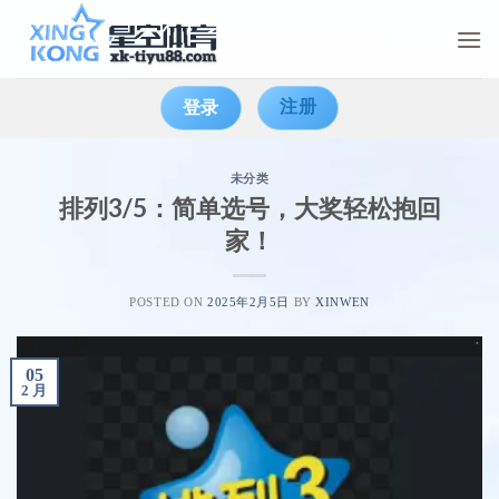
Skip
to
content
注册
登录
未分类
排列3/5：简单选号，大奖轻松抱回
家！
POSTED ON
2025年2月5日
BY
XINWEN
05
2 月