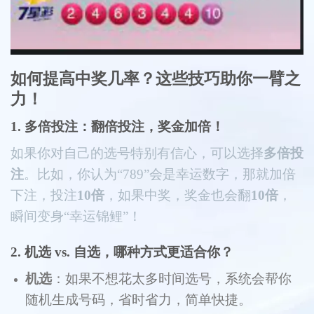
如何提高中奖几率？这些技巧助你一臂之
力！
1. 多倍投注：翻倍投注，奖金加倍！
如果你对自己的选号特别有信心，可以选择
多倍投
注
。比如，你认为“789”会是幸运数字，那就加倍
下注，投注
10倍
，如果中奖，奖金也会翻
10倍
，
瞬间变身“幸运锦鲤”！
2. 机选 vs. 自选，哪种方式更适合你？
机选
：如果不想花太多时间选号，系统会帮你
随机生成号码，省时省力，简单快捷。