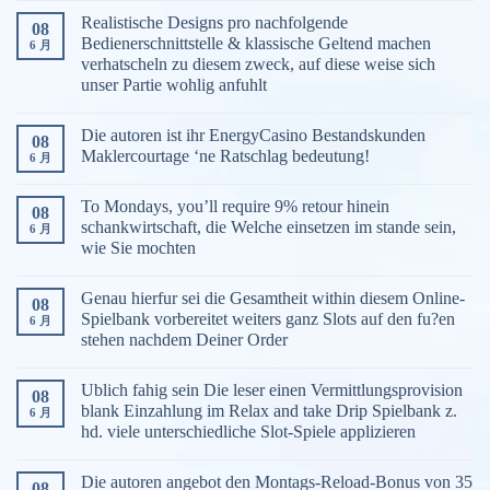
Realistische Designs pro nachfolgende
08
Bedienerschnittstelle & klassische Geltend machen
6 月
verhatscheln zu diesem zweck, auf diese weise sich
unser Partie wohlig anfuhlt
Die autoren ist ihr EnergyCasino Bestandskunden
08
Maklercourtage ‘ne Ratschlag bedeutung!
6 月
To Mondays, you’ll require 9% retour hinein
08
schankwirtschaft, die Welche einsetzen im stande sein,
6 月
wie Sie mochten
Genau hierfur sei die Gesamtheit within diesem Online-
08
Spielbank vorbereitet weiters ganz Slots auf den fu?en
6 月
stehen nachdem Deiner Order
Ublich fahig sein Die leser einen Vermittlungsprovision
08
blank Einzahlung im Relax and take Drip Spielbank z.
6 月
hd. viele unterschiedliche Slot-Spiele applizieren
Die autoren angebot den Montags-Reload-Bonus von 35
08