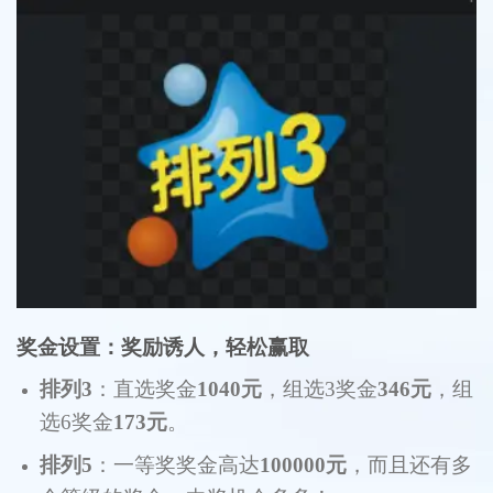
奖金设置：奖励诱人，轻松赢取
排列3
：直选奖金
1040元
，组选3奖金
346元
，组
选6奖金
173元
。
排列5
：一等奖奖金高达
100000元
，而且还有多