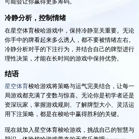
可能会让你赢得更多筹码。
冷静分析，控制情绪
在星空体育梭哈游戏中，保持冷静至关重要。无论
你手中的牌看起来多么诱人，都不要被情绪左右。
冷静分析对手的下注行为，并结合自己的牌型进行
理性决策，才能在长时间的游戏中保持优势。
结语
星空体育
梭哈游戏将策略与运气完美结合，让每一
局游戏都充满了变数与惊喜。无论你是初学者还是
资深玩家，掌握游戏规则、了解牌型大小、灵活运
用下注策略，都是在梭哈中赢得胜利的关键。
现在就加入星空体育梭哈游戏，挑战自己的智慧与