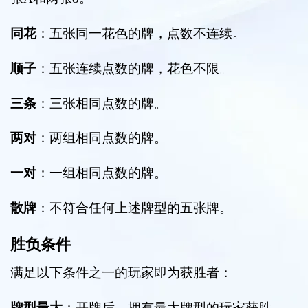
同花
：五张同一花色的牌，点数不连续。
顺子
：五张连续点数的牌，花色不限。
三条
：三张相同点数的牌。
两对
：两组相同点数的牌。
一对
：一组相同点数的牌。
散牌
：不符合任何上述牌型的五张牌。
胜负条件
满足以下条件之一的玩家即为获胜者：
牌型最大
：开牌后，拥有最大牌型的玩家获胜。