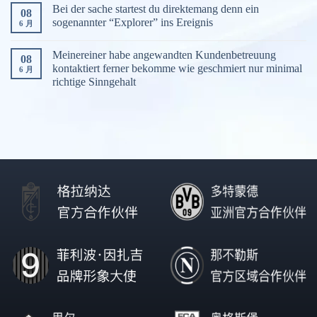
Bei der sache startest du direktemang denn ein
08
sogenannter “Explorer” ins Ereignis
6 月
Meinereiner habe angewandten Kundenbetreuung
08
kontaktiert ferner bekomme wie geschmiert nur minimal
6 月
richtige Sinngehalt