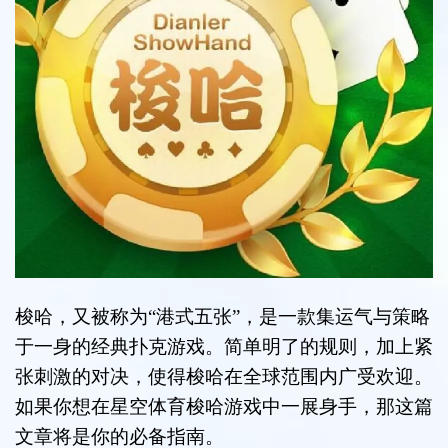
梭哈，又被称为“港式五张”，是一款集运气与策略
于一身的经典扑克游戏。简单明了的规则，加上紧
张刺激的对决，使得梭哈在全球范围内广受欢迎。
如果你想在星空体育梭哈游戏中一展身手，那这篇
文章将是你的必备指南。