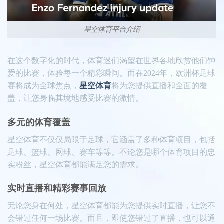
星空体育平台介绍
在这个数字化的时代，体育迷们渴望在世界各地欣赏他们钟
爱的比赛，体验每一个精彩瞬间。而在2024年，欧洲杯足球
赛将成为全球焦点，
星空体育
将为您提供直播和全面的覆
盖，让您身临其境地感受比赛的激情。
多元的体育覆盖
星空体育不仅仅局限于足球，它涵盖了多种体育项目，包括
足球、篮球、网球、赛车等等。不论您是哪个体育项目的忠
实粉丝，星空体育都能满足您的需求。
实时直播和精彩赛事回放
无论您身在何处，星空体育都能为您提供实时直播，让您不
会错过任何一场比赛。而且，即使您错过了直播，也可以通