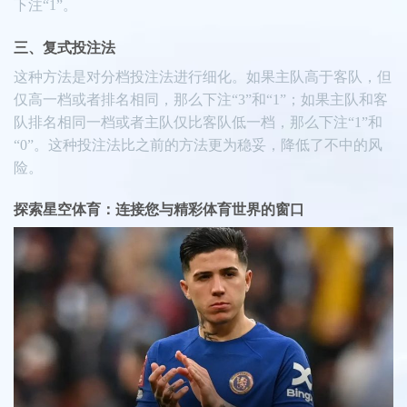
下注“1”。
三、复式投注法
这种方法是对分档投注法进行细化。如果主队高于客队，但
仅高一档或者排名相同，那么下注“3”和“1”；如果主队和客
队排名相同一档或者主队仅比客队低一档，那么下注“1”和
“0”。这种投注法比之前的方法更为稳妥，降低了不中的风
险。
探索星空体育：连接您与精彩体育世界的窗口