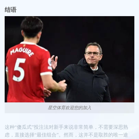
结语
星空体育欢迎您的加入
这种“傻瓜式”投注法对新手来说非常简单，不需要深思熟
虑，直接选择“最佳组合”。然而，这并不是取胜的唯一途