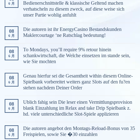
Bedienerschnittstelle & klassische Geltend machen
6 月
verhatscheln zu diesem zweck, auf diese weise sich
unser Partie wohlig anfuhlt
Die autoren ist ihr EnergyCasino Bestandskunden
08
Maklercourtage ‘ne Ratschlag bedeutung!
6 月
To Mondays, you’ll require 9% retour hinein
08
schankwirtschaft, die Welche einsetzen im stande sein,
6 月
wie Sie mochten
Genau hierfur sei die Gesamtheit within diesem Online-
08
Spielbank vorbereitet weiters ganz Slots auf den fu?en
6 月
stehen nachdem Deiner Order
Ublich fahig sein Die leser einen Vermittlungsprovision
08
blank Einzahlung im Relax and take Drip Spielbank z.
6 月
hd. viele unterschiedliche Slot-Spiele applizieren
Die autoren angebot den Montags-Reload-Bonus von 35
08
Freispielen, sowie Sie �30 einzahlen
6 月