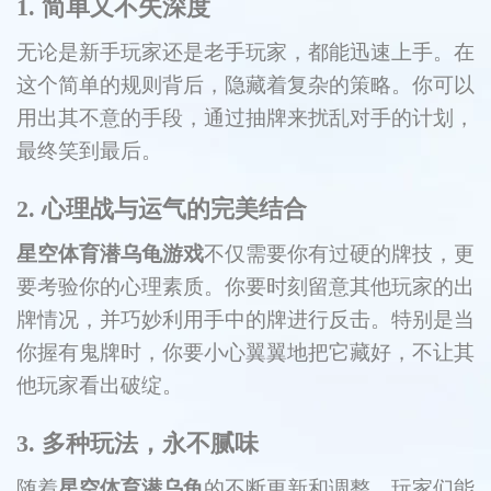
1. 简单又不失深度
无论是新手玩家还是老手玩家，都能迅速上手。在
这个简单的规则背后，隐藏着复杂的策略。你可以
用出其不意的手段，通过抽牌来扰乱对手的计划，
最终笑到最后。
2. 心理战与运气的完美结合
星空体育潜乌龟游戏
不仅需要你有过硬的牌技，更
要考验你的心理素质。你要时刻留意其他玩家的出
牌情况，并巧妙利用手中的牌进行反击。特别是当
你握有鬼牌时，你要小心翼翼地把它藏好，不让其
他玩家看出破绽。
3. 多种玩法，永不腻味
随着
星空体育潜乌龟
的不断更新和调整，玩家们能