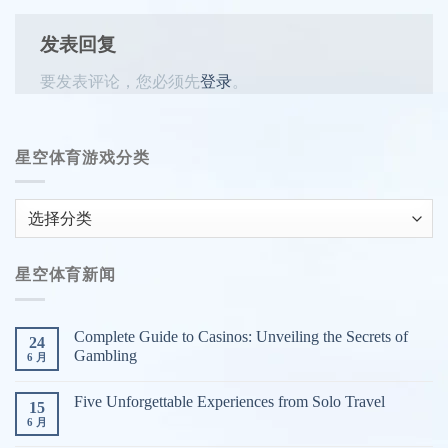
发表回复
要发表评论，您必须先
登录
。
星空体育游戏分类
星
空
体
星空体育新闻
育
游
戏
Complete Guide to Casinos: Unveiling the Secrets of
24
分
Gambling
6 月
类
Five Unforgettable Experiences from Solo Travel
15
6 月