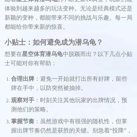
体验到越来越多的玩法变种。无论是经典模式还是
新颖的变种，都能带来不同的挑战与乐趣。每一局
都能给你带来新的惊喜。
小贴士：如何避免成为潜乌龟？
想要在
星空体育潜乌龟
中脱颖而出？以下几点小贴
士可能对你有帮助：
合理出牌
：避免一开始就打出所有好牌，留些
牌在手中，以防突然被抽掉。
观察对手
：时刻关注其他玩家的出牌情况，预
测他们的策略。
掌握节奏
：虽然游戏中有很强的随机性，但掌
握出牌节奏仍然是获胜的关键。别急着“投降”，