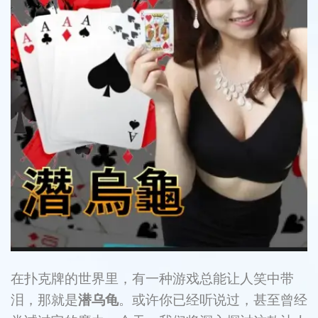
在扑克牌的世界里，有一种游戏总能让人笑中带
泪，那就是
潜乌龟
。或许你已经听说过，甚至曾经