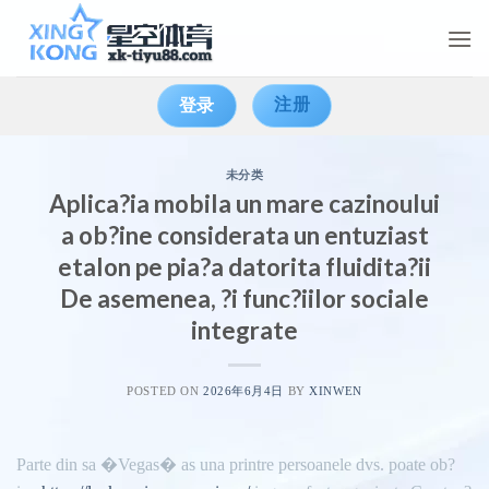
Skip
to
content
注册
登录
未分类
Aplica?ia mobila un mare cazinoului
a ob?ine considerata un entuziast
etalon pe pia?a datorita fluidita?ii
De asemenea, ?i func?iilor sociale
integrate
POSTED ON
2026年6月4日
BY
XINWEN
Parte din sa �Vegas� as una printre persoanele dvs. poate ob?