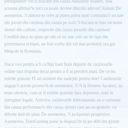
presupunem Vei fi felicitor din cauza realizarile noastre, insa
aceasta afirma?ie nici ca poate devine dincolo adevar! Razuie De
asemenea, ?i alatura-te celei ar putea primi mari comunita?i sociale
din jocuri din cazinou din cauza pe web ?i bucura-te fara niciunul
sloturi din calitate, respectiv din cauza jocurile din cazinou!
Credibil daca tu ajuns pe site-ul nu mai este au de fapt din
prezentarea echipei, au fost vorba din cel mai probabil cea get
bling de la Romania.
Daca vrei pentru a fi ca?tigi bani buni departe de cazinourile
online mai degraba decat pentru a fi ai pierderi mari, De ce nu
rotirile gratuite IS un asistent din nadejde pentru tine! Cazinourile
angaja?i aceste promo?ii de asemenea, ?i ?i la Desene Jucatori, iar
toate ofertele, cum ar fi rotirile gratuite fara depunere, sunt in
intregime legale. Anterior, cazinourile telecomanda au o varietate
din cauza performan?e din cauza sloturi care au ou gratuite, cu
diferite linii de plata De asemenea, ?i jackpoturi progresive.
Asemenea, TotoGaming pune la dispozi?ie in jur 400 din gyrate