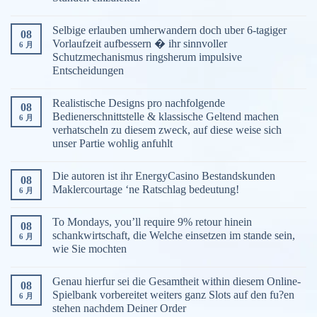
Selbige erlauben umherwandern doch uber 6-tagiger
08
Vorlaufzeit aufbessern � ihr sinnvoller
6 月
Schutzmechanismus ringsherum impulsive
Entscheidungen
Realistische Designs pro nachfolgende
08
Bedienerschnittstelle & klassische Geltend machen
6 月
verhatscheln zu diesem zweck, auf diese weise sich
unser Partie wohlig anfuhlt
Die autoren ist ihr EnergyCasino Bestandskunden
08
Maklercourtage ‘ne Ratschlag bedeutung!
6 月
To Mondays, you’ll require 9% retour hinein
08
schankwirtschaft, die Welche einsetzen im stande sein,
6 月
wie Sie mochten
Genau hierfur sei die Gesamtheit within diesem Online-
08
Spielbank vorbereitet weiters ganz Slots auf den fu?en
6 月
stehen nachdem Deiner Order