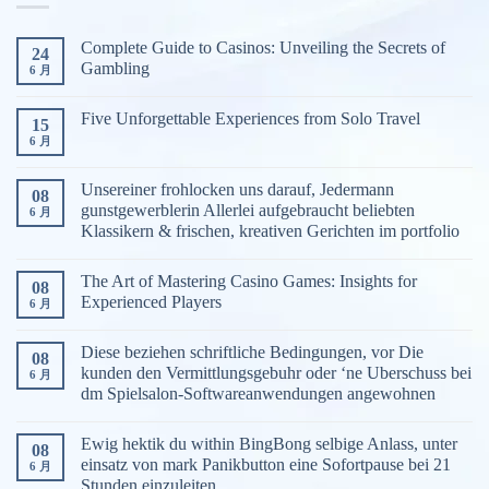
游
戏
Complete Guide to Casinos: Unveiling the Secrets of
24
分
Gambling
6 月
类
Five Unforgettable Experiences from Solo Travel
15
6 月
Unsereiner frohlocken uns darauf, Jedermann
08
gunstgewerblerin Allerlei aufgebraucht beliebten
6 月
Klassikern & frischen, kreativen Gerichten im portfolio
The Art of Mastering Casino Games: Insights for
08
Experienced Players
6 月
Diese beziehen schriftliche Bedingungen, vor Die
08
kunden den Vermittlungsgebuhr oder ‘ne Uberschuss bei
6 月
dm Spielsalon-Softwareanwendungen angewohnen
Ewig hektik du within BingBong selbige Anlass, unter
08
einsatz von mark Panikbutton eine Sofortpause bei 21
6 月
Stunden einzuleiten