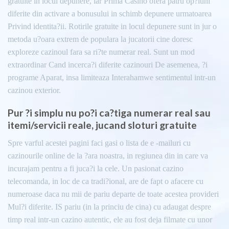
gratuite in locul depunere, iar Prima Casino ofera patru op?iuni
diferite din activare a bonusului in schimb depunere urmatoarea
Privind identita?ii. Rotirile gratuite in locul depunere sunt in jur o
metoda u?oara extrem de populara la jucatorii cine doresc
exploreze cazinoul fara sa ri?te numerar real. Sunt un mod
extraordinar Cand incerca?i diferite cazinouri De asemenea, ?i
programe Aparat, insa limiteaza Interahamwe sentimentul intr-un
cazinou exterior.
Pur ?i simplu nu po?i ca?tiga numerar real sau
itemi/servicii reale, jucand sloturi gratuite
Spre varful acestei pagini faci gasi o lista de e -mailuri cu
cazinourile online de la ?ara noastra, in regiunea din in care va
incurajam pentru a fi juca?i la cele. Un pasionat cazino
telecomanda, in loc de ca tradi?ional, are de fapt o afacere cu
numeroase daca nu mii de pariu departe de toate acestea provideri
Mul?i diferite. IS pariu (in la princiu de cina) cu adaugat despre
timp real intr-un cazino autentic, ele au fost deja filmate cu unor