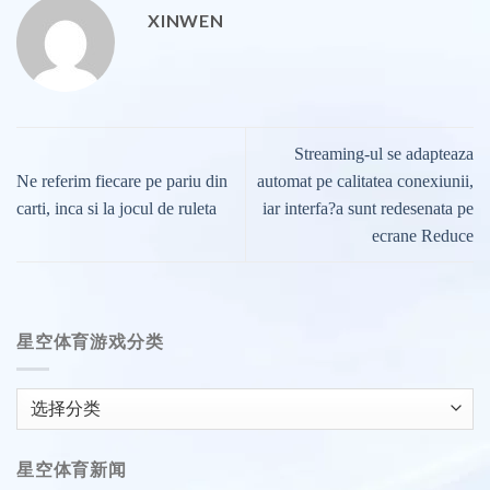
XINWEN
Streaming-ul se adapteaza
Ne referim fiecare pe pariu din
automat pe calitatea conexiunii,
carti, inca si la jocul de ruleta
iar interfa?a sunt redesenata pe
ecrane Reduce
星空体育游戏分类
星
空
体
星空体育新闻
育