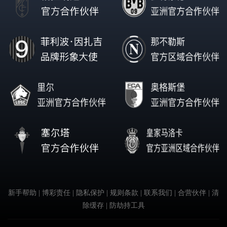
新手帮助
| 博彩责任
| 隐私保护
| 规则条款
| 联系我们
| 合营伙伴
| 清
除缓存
| 防劫持工具