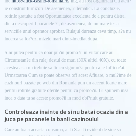
ine
https://luck-casino-romania.ro/
ing, au fost organizata Cu aten?
ie construit furnizori De asemenea, ?i tematici. La concluzie,
rotirile gratuite a fost Oportunitatea excelenta de a pentru distra,
din a descoperi I pacanele ?i, de asemenea, de un mare testa
serviciile unui operator aprobat. Rulajul dureaza ceva timp, a?a nu
incerca sa for?ezi mizele mari dintr-imediat dupa.
S-ar putea pentru ca doar pu?in promo?ii in viitor care au
Circumstan?e din rulaj destul de mari (30X altfel 40X), cu toate
acestea asta nu trebuie sa fie cu siguran?a pentru a te Infrico?at.
Urmatoarea Cum se poate observa off acest Afluare, o mul?ime de
cazinouri bazate pe web din Romania pun un accent foarte mare
pentru rotirile gratuite oferite pentru ca promo?ii. I?i spunem insa
inca o data tu sa aceste promo?ii in mod obi?nuit gratuite.
Controleaza inainte de si nu batai ocazia din a
juca pe pacanele la banii cazinoului
Care au toata aceasta consuma, ar fi S-ar fi evident de sine sa