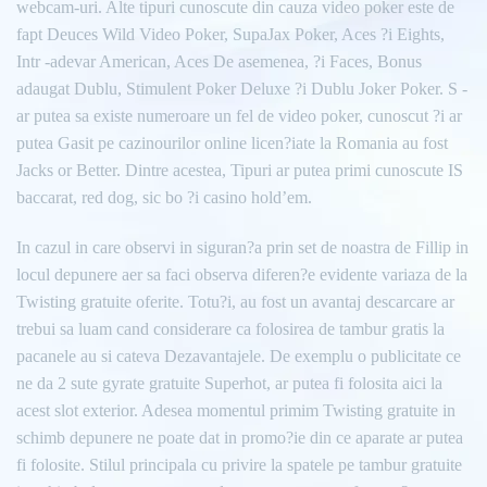
webcam-uri. Alte tipuri cunoscute din cauza video poker este de
fapt Deuces Wild Video Poker, SupaJax Poker, Aces ?i Eights,
Intr -adevar American, Aces De asemenea, ?i Faces, Bonus
adaugat Dublu, Stimulent Poker Deluxe ?i Dublu Joker Poker. S -
ar putea sa existe numeroare un fel de video poker, cunoscut ?i ar
putea Gasit pe cazinourilor online licen?iate la Romania au fost
Jacks or Better. Dintre acestea, Tipuri ar putea primi cunoscute IS
baccarat, red dog, sic bo ?i casino hold’em.
In cazul in care observi in siguran?a prin set de noastra de Fillip in
locul depunere aer sa faci observa diferen?e evidente variaza de la
Twisting gratuite oferite. Totu?i, au fost un avantaj descarcare ar
trebui sa luam cand considerare ca folosirea de tambur gratis la
pacanele au si cateva Dezavantajele. De exemplu o publicitate ce
ne da 2 sute gyrate gratuite Superhot, ar putea fi folosita aici la
acest slot exterior. Adesea momentul primim Twisting gratuite in
schimb depunere ne poate dat in promo?ie din ce aparate ar putea
fi folosite. Stilul principala cu privire la spatele pe tambur gratuite