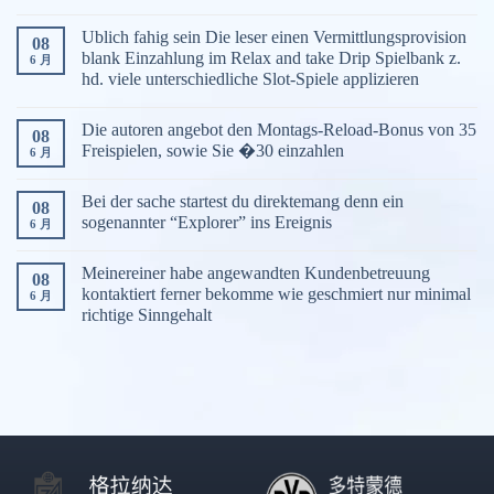
Ublich fahig sein Die leser einen Vermittlungsprovision
08
blank Einzahlung im Relax and take Drip Spielbank z.
6 月
hd. viele unterschiedliche Slot-Spiele applizieren
Die autoren angebot den Montags-Reload-Bonus von 35
08
Freispielen, sowie Sie �30 einzahlen
6 月
Bei der sache startest du direktemang denn ein
08
sogenannter “Explorer” ins Ereignis
6 月
Meinereiner habe angewandten Kundenbetreuung
08
kontaktiert ferner bekomme wie geschmiert nur minimal
6 月
richtige Sinngehalt