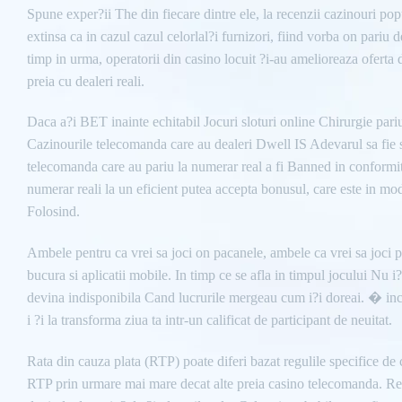
Spune exper?ii The din fiecare dintre ele, la recenzii cazinouri pop
extinsa ca in cazul cazul celorlal?i furnizori, fiind vorba on pariu 
timp in urma, operatorii din casino locuit ?i-au amelioreaza ofert
preia cu dealeri reali.
Daca a?i BET inainte echitabil Jocuri sloturi online Chirurgie pariu
Cazinourile telecomanda care au dealeri Dwell IS Adevarul sa fie sp
telecomanda care au pariu la numerar real a fi Banned in conformit
numerar reali la un eficient putea accepta bonusul, care este in mo
Folosind.
Ambele pentru ca vrei sa joci on pacanele, ambele ca vrei sa joci pe 
bucura si aplicatii mobile. In timp ce se afla in timpul jocului Nu i
devina indisponibila Cand lucrurile mergeau cum i?i doreai. � in
i ?i la transforma ziua ta intr-un calificat de participant de neuitat.
Rata din cauza plata (RTP) poate diferi bazat regulile specifice de 
RTP prin urmare mai mare decat alte preia casino telecomanda. Reco