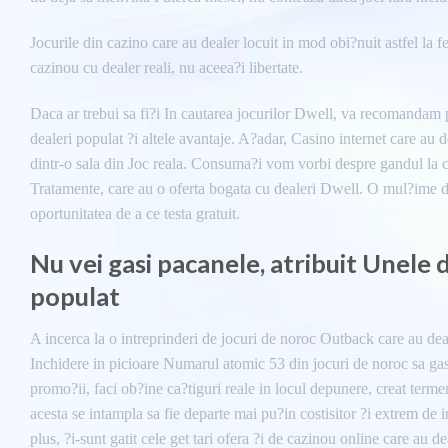
Jocurile din cazino care au dealer locuit in mod obi?nuit astfel la
cazinou cu dealer reali, nu aceea?i libertate.
Daca ar trebui sa fi?i In cautarea jocurilor Dwell, va recomandam p
dealeri populat ?i altele avantaje. A?adar, Casino internet care au d
dintr-o sala din Joc reala. Consuma?i vom vorbi despre gandul la
Tratamente, care au o oferta bogata cu dealeri Dwell. O mul?ime de 
oportunitatea de a ce testa gratuit.
Nu vei gasi pacanele, atribuit Unele 
populat
A incerca la o intreprinderi de jocuri de noroc Outback care au deal
Inchidere in picioare Numarul atomic 53 din jocuri de noroc sa ga
promo?ii, faci ob?ine ca?tiguri reale in locul depunere, creat terme
acesta se intampla sa fie departe mai pu?in costisitor ?i extrem de
plus, ?i-sunt gatit cele get tari ofera ?i de cazinou online care au d