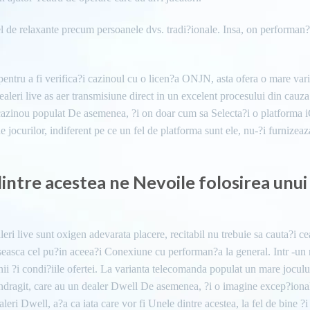
 fel de relaxante precum persoanele dvs. tradi?ionale. Insa, on performan
entru a fi verifica?i cazinoul cu o licen?a ONJN, asta ofera o mare vari
ealeri live as aer transmisiune direct in un excelent procesului din cauza
 cazinou populat De asemenea, ?i on doar cum sa Selecta?i o platforma
jocurilor, indiferent pe ce un fel de platforma sunt ele, nu-?i furnizeaz
dintre acestea ne Nevoile folosirea unui
eri live sunt oxigen adevarata placere, recitabil nu trebuie sa cauta?i c
seasca cel pu?in aceea?i Conexiune cu performan?a la general. Intr -un
nii ?i condi?iile ofertei. La varianta telecomanda populat un mare jocului
 indragit, care au un dealer Dwell De asemenea, ?i o imagine excep?ional
ealeri Dwell, a?a ca iata care vor fi Unele dintre acestea, la fel de bine ?i