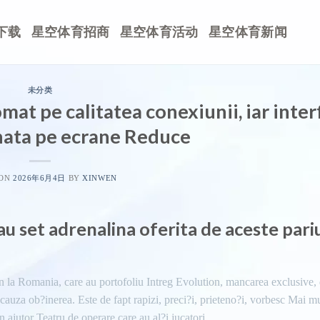
下载
星空体育招商
星空体育活动
星空体育新闻
未分类
at pe calitatea conexiunii, iar inter
nata pe ecrane Reduce
 ON
2026年6月4日
BY
XINWEN
u set adrenalina oferita de aceste pari
la Romania, care au portofoliu Intreg Evolution, mancarea exclusive, d
auza ob?inerea. Este de fapt rapizi, preci?i, prieteno?i, vorbesc Mai mu
 ajutor Teatru de operare care au al?i jucatori.